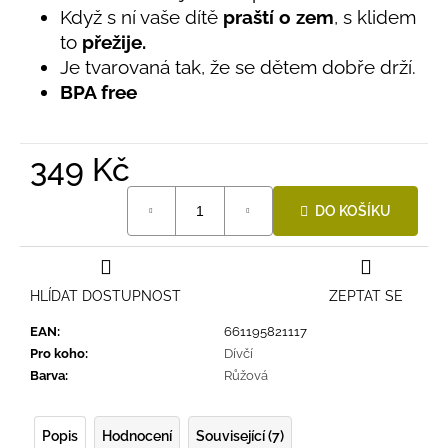
č
Když s ní vaše dítě
praští o zem
, s klidem
5
u
hvězdiček.
to
přežije.
j
Je tvarovaná tak, že se dětem dobře drží.
e
m
BPA free
e
349 Kč
LETNÍ
ČEPICE
Měrná
UV
DO KOŠÍKU
cena:
30
SVĚTLE
MODRÁ
395
HLÍDAT DOSTUPNOST
ZEPTAT SE
Kč
EAN
:
661195821117
Pro koho
:
Dívčí
Barva
:
Růžová
Popis
Hodnocení
Související (7)