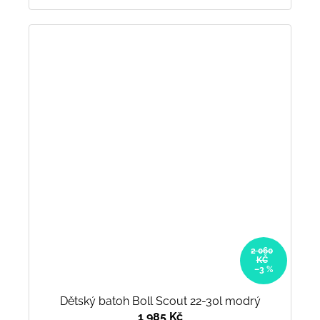
2 060
KČ
–3 %
Dětský batoh Boll Scout 22-30l modrý
1 985 Kč