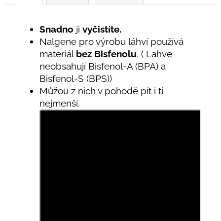
Snadno
ji
vyčistíte.
Nalgene pro výrobu láhví používá
materiál
bez Bisfenolu
. ( Lahve
neobsahují Bisfenol-A (BPA) a
Bisfenol-S (BPS))
Můžou z nich v pohodě pít i ti
nejmenší.