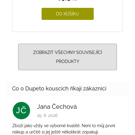
DO KOŠÍKU
ZOBRAZIT VŠECHNY SOUVISEJÍCÍ
PRODUKTY
Jana Čechová
JČ
Hodnocení obchodu je 5 z 5 hvězdiček.
25. 6. 2026
Zboží jako vždy ve výborné kvalitě. Není to můj první
nákup a určitě si jej ještě několikrát zopakuji.