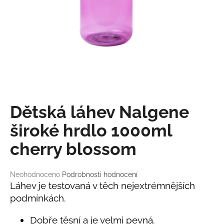
a
j
í
t
?
Dětská láhev Nalgene
HLEDAT
široké hrdlo 1000ml
cherry blossom
D
o
Průměrné
Neohodnoceno
Podrobnosti hodnocení
p
hodnocení
Láhev je testovaná v těch nejextrémnějších
o
produktu
podmínkách.
r
je
0,0
u
Dobře těsní a je velmi pevná.
z