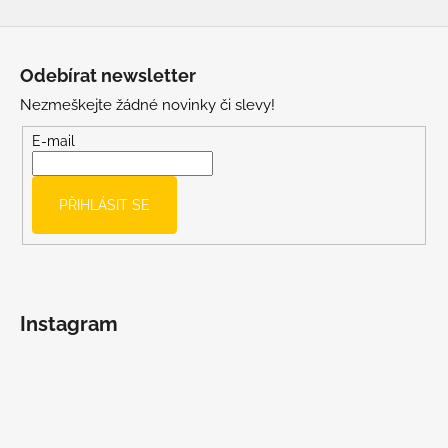
Z
á
Odebírat newsletter
p
Nezmeškejte žádné novinky či slevy!
a
t
E-mail
í
PŘIHLÁSIT SE
Instagram