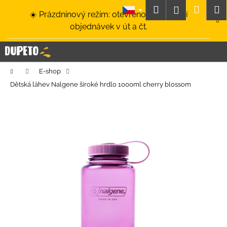
K
Přejít
Hledat
Nákup
M
Přihlášení
☀️ Prázdninový režim: otevřeno a odesílání
na
o
obsah
Zpět
Zpět
objednávek v út a čt.
košík
š
í
C
k
o
Domů
E-shop
p
Dětská láhev Nalgene široké hrdlo 1000ml cherry blossom
o
t
ř
e
b
u
j
e
t
e
n