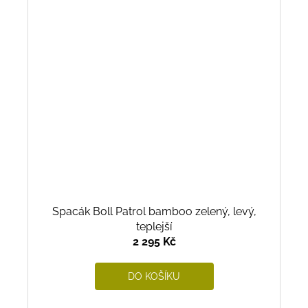
Spacák Boll Patrol bamboo zelený, levý,
teplejší
2 295 Kč
DO KOŠÍKU