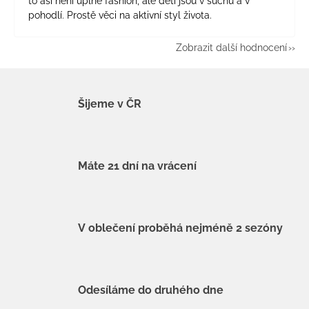
to asi není úplně fashion, ale děti jsou v suchu a v
pohodlí. Prostě věci na aktivní styl života.
Zobrazit další hodnocení
Šijeme v ČR
Máte 21 dní na vrácení
V oblečení proběhá nejméně 2 sezóny
Odesíláme do druhého dne