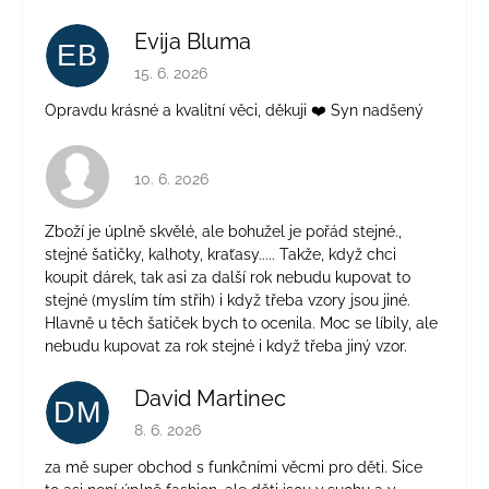
Evija Bluma
EB
Hodnocení obchodu je 5 z 5 hvězdiček.
15. 6. 2026
Opravdu krásné a kvalitní věci, děkuji ❤️ Syn nadšený
Hodnocení obchodu je 4 z 5 hvězdiček.
10. 6. 2026
Zboží je úplně skvělé, ale bohužel je pořád stejné.,
stejné šatičky, kalhoty, kraťasy..... Takže, když chci
koupit dárek, tak asi za další rok nebudu kupovat to
stejné (myslím tím střih) i když třeba vzory jsou jiné.
Hlavně u těch šatiček bych to ocenila. Moc se líbily, ale
nebudu kupovat za rok stejné i když třeba jiný vzor.
David Martinec
DM
Hodnocení obchodu je 5 z 5 hvězdiček.
8. 6. 2026
za mě super obchod s funkčními věcmi pro děti. Sice