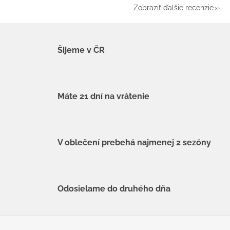
Zobraziť ďalšie recenzie
Šijeme v ČR
Máte 21 dní na vrátenie
V oblečení prebehá najmenej 2 sezóny
Odosielame do druhého dňa
Z