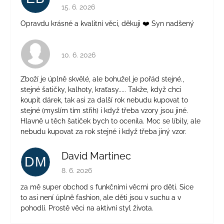
Hodnotenie obchodu je 5 z 5 hviezdičiek.
15. 6. 2026
Opravdu krásné a kvalitní věci, děkuji ❤️ Syn nadšený
Hodnotenie obchodu je 4 z 5 hviezdičiek.
10. 6. 2026
Zboží je úplně skvělé, ale bohužel je pořád stejné.,
stejné šatičky, kalhoty, kraťasy..... Takže, když chci
koupit dárek, tak asi za další rok nebudu kupovat to
stejné (myslím tím střih) i když třeba vzory jsou jiné.
Hlavně u těch šatiček bych to ocenila. Moc se líbily, ale
nebudu kupovat za rok stejné i když třeba jiný vzor.
David Martinec
DM
Hodnotenie obchodu je 5 z 5 hviezdičiek.
8. 6. 2026
za mě super obchod s funkčními věcmi pro děti. Sice
to asi není úplně fashion, ale děti jsou v suchu a v
pohodlí. Prostě věci na aktivní styl života.