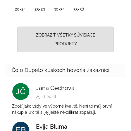
20-24
25-29
30-34
35-38
ZOBRAZIŤ VŠETKY SÚVISIACE
PRODUKTY
Jana Čechová
JČ
Hodnotenie obchodu je 5 z 5 hviezdičiek.
25. 6. 2026
Zboží jako vždy ve výborné kvalitě. Není to můj první
nákup a určitě si jej ještě několikrát zopakuji.
Evija Bluma
EB