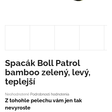
á
j
s
ť
?
HĽADAŤ
Spacák Boll Patrol
bamboo zelený, levý,
teplejší
O
d
p
Priemerné
Neohodnotené
Podrobnosti hodnotenia
o
hodnotenie
Z tohohle pelechu vám jen tak
r
produktu
ú
nevyroste
je