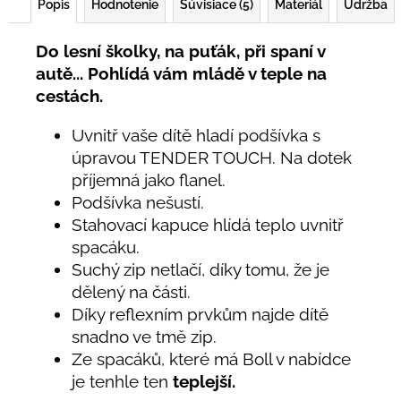
Popis
Hodnotenie
Súvisiace (5)
Materiál
Údržba
Do lesní školky, na puťák, při spaní v
autě... Pohlídá vám mládě v teple na
cestách.
Uvnitř vaše dítě hladí podšívka s
úpravou TENDER TOUCH. Na dotek
příjemná jako flanel.
Podšívka nešustí.
Stahovací kapuce hlídá teplo uvnitř
spacáku.
Suchý zip netlačí, díky tomu, že je
dělený na části.
Díky reflexním prvkům najde dítě
snadno ve tmě zip.
Ze spacáků, které má Boll v nabídce
je tenhle ten
teplejší.