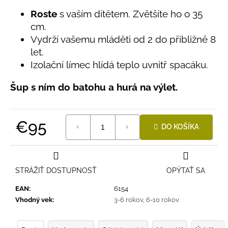
č
0,0
a
z
Roste
s vaším dítětem. Zvětšíte ho o 35
5
m
cm.
hviezdičiek.
e
Vydrží vašemu mláděti od 2 do přibližně 8
let.
Izolační límec hlídá teplo uvnitř spacáku.
BAMBUSOVÉ
TRIKO
NÁMORNÍCKE
Šup s ním do batohu a hurá na výlet.
PRUHY
MODRÉ
€18
€95
DO KOŠÍKA
Jednotková
cena:
STRÁŽIŤ DOSTUPNOSŤ
OPÝTAŤ SA
EAN
:
6154
Vhodný vek
:
3-6 rokov
,
6-10 rokov