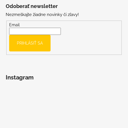
á
Odoberať newsletter
p
Nezmeškajte žiadne novinky či zľavy!
ä
t
Email
i
e
PRIHLÁSIŤ SA
Instagram