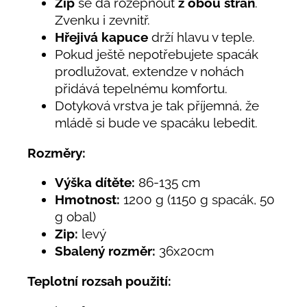
Zip
se dá rozepnout
z obou stran
.
Zvenku i zevnitř.
Hřejivá kapuce
drží hlavu v teple.
Pokud ještě nepotřebujete spacák
prodlužovat, extendze v nohách
přidává tepelnému komfortu.
Dotyková vrstva je tak příjemná, že
mládě si bude ve spacáku lebedit
.
Rozměry:
Výška dítěte:
86-135 cm
Hmotnost:
1200 g (1150 g spacák, 50
g obal)
Zip:
levý
Sbalený rozměr:
36x20cm
Teplotní rozsah použití: