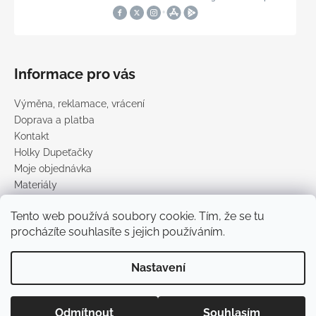
Informace pro vás
Výměna, reklamace, vrácení
Doprava a platba
Kontakt
Holky Dupeťačky
Moje objednávka
Materiály
Obchodní podmínky
Tento web používá soubory cookie. Tím, že se tu
Podmínky ochrany osobních údajů
procházíte souhlasíte s jejich používáním.
Prodávané značky
Nastavení
Vytvořil Shoptet
Copyright 2026
DUPETO
. Všechna práva vyhrazena.
Upravit
Odmítnout
Souhlasím
nastavení cookies