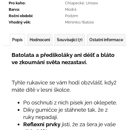
Pro koho
:
Chlapecké
,
Unisex
Barva
:
Modrá
Roční období
:
Podzim
Vhodný věk
:
Miminko/Batole
Popis
Hodnocení
Související (7)
Ostatní informace
Batolata a předškoláky ani déšť a bláto
ve zkoumání světa nezastaví.
Tyhle rukavice se vám hodí obzvlášť, když
máte dítě v lesní školce.
Po oschnutí z nich písek jen oklepete.
Díky gumičce je stáhnete tak, že z
ruky nepadají.
Reflexní prvky
jistí, že za šera je vaše