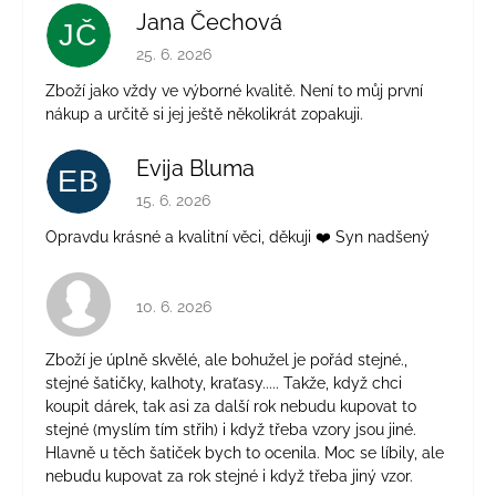
Jana Čechová
JČ
Hodnocení obchodu je 5 z 5 hvězdiček.
25. 6. 2026
Zboží jako vždy ve výborné kvalitě. Není to můj první
nákup a určitě si jej ještě několikrát zopakuji.
Evija Bluma
EB
Hodnocení obchodu je 5 z 5 hvězdiček.
15. 6. 2026
Opravdu krásné a kvalitní věci, děkuji ❤️ Syn nadšený
Hodnocení obchodu je 4 z 5 hvězdiček.
10. 6. 2026
Zboží je úplně skvělé, ale bohužel je pořád stejné.,
stejné šatičky, kalhoty, kraťasy..... Takže, když chci
koupit dárek, tak asi za další rok nebudu kupovat to
stejné (myslím tím střih) i když třeba vzory jsou jiné.
Hlavně u těch šatiček bych to ocenila. Moc se líbily, ale
nebudu kupovat za rok stejné i když třeba jiný vzor.