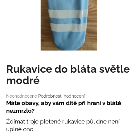
a
j
í
t
?
Rukavice do bláta světle
HLEDAT
modré
Průměrné
Neohodnoceno
Podrobnosti hodnocení
D
hodnocení
Máte obavy, aby vám dítě při hraní v blátě
o
produktu
nezmrzlo?
p
je
o
0,0
Ždímat troje pletené rukavice půl dne není
r
z
úplně ono.
5
u
hvězdiček.