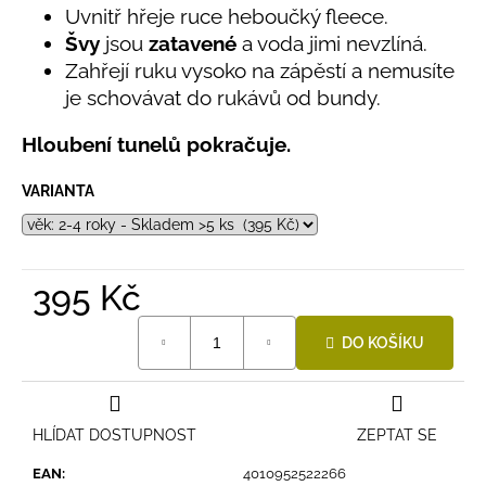
č
Uvnitř hřeje ruce heboučký fleece.
u
Švy
jsou
zatavené
a voda jimi nevzlíná.
j
Zahřejí ruku vysoko na zápěstí a nemusíte
e
je schovávat do rukávů od bundy.
m
e
Hloubení tunelů pokračuje.
LETNÍ
VARIANTA
RYCHLESCHNOUCÍ
KALHOTY
ŽLUTÉ
695
395 Kč
Kč
Měrná
DO KOŠÍKU
cena:
HLÍDAT DOSTUPNOST
ZEPTAT SE
EAN
:
4010952522266