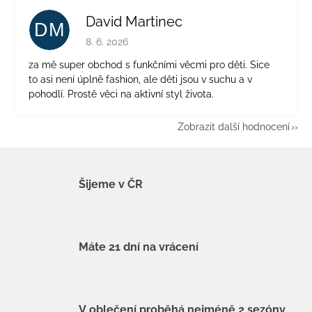
David Martinec
DM
Hodnocení obchodu je 5 z 5 hvězdiček.
8. 6. 2026
za mě super obchod s funkčními věcmi pro děti. Sice
to asi není úplně fashion, ale děti jsou v suchu a v
pohodlí. Prostě věci na aktivní styl života.
Zobrazit další hodnocení
Šijeme v ČR
Máte 21 dní na vrácení
V oblečení proběhá nejméně 2 sezóny