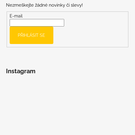
p
Nezmeškejte žádné novinky či slevy!
a
t
E-mail
í
PŘIHLÁSIT SE
Instagram