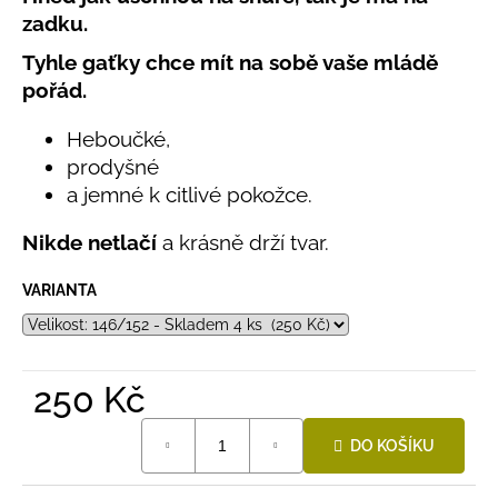
č
produktu
zadku.
u
je
j
0,0
Tyhle gaťky chce mít na sobě vaše mládě
e
z
pořád.
5
m
hvězdiček.
e
Heboučké,
prodyšné
BAMBUSOVÉ
a jemné k citlivé pokožce.
TRIKO
NÁMOŘNICKÉ
Nikde netlačí
a krásně drží tvar.
PRUHY
MODRÉ
VARIANTA
435
Kč
250 Kč
Měrná
DO KOŠÍKU
cena: