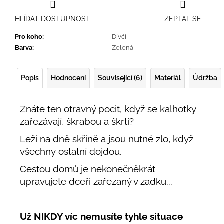
HLÍDAT DOSTUPNOST
ZEPTAT SE
Pro koho
:
Dívčí
Barva
:
Zelená
Popis
Hodnocení
Související (6)
Materiál
Údržba
Znáte ten otravný pocit, když se kalhotky
zařezávají, škrabou a škrtí?
Leží na dně skříně a jsou nutné zlo, když
všechny ostatní dojdou.
Cestou domů je nekonečněkrát
upravujete dceři zařezaný v zadku...
Už NIKDY víc nemusíte tyhle situace