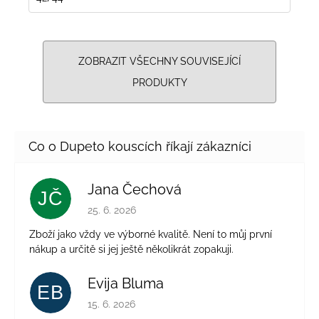
ZOBRAZIT VŠECHNY SOUVISEJÍCÍ
PRODUKTY
Jana Čechová
JČ
Hodnocení obchodu je 5 z 5 hvězdiček.
25. 6. 2026
Zboží jako vždy ve výborné kvalitě. Není to můj první
nákup a určitě si jej ještě několikrát zopakuji.
Evija Bluma
EB
Hodnocení obchodu je 5 z 5 hvězdiček.
15. 6. 2026