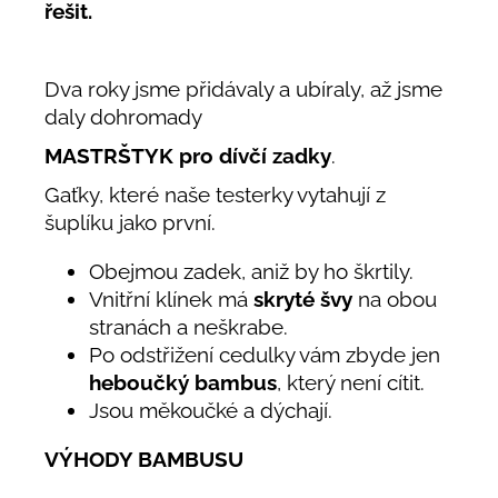
řešit.
Dva roky jsme přidávaly a ubíraly, až jsme
daly dohromady
MASTRŠTYK pro dívčí zadky
.
Gaťky, které naše testerky vytahují z
šuplíku jako první.
Obejmou zadek, aniž by ho škrtily.
Vnitřní klínek má
skryté švy
na obou
stranách a neškrabe.
Po odstřižení cedulky vám zbyde jen
heboučký bambus
, který není cítit.
Jsou měkoučké a dýchají.
VÝHODY BAMBUSU