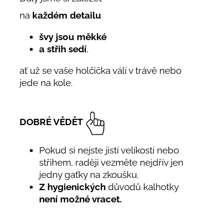
na
každém detailu
švy jsou měkké
a střih sedí
,
ať už se vaše holčička válí v trávě nebo
jede na kole.
DOBRÉ VĚDĚT
Pokud si nejste jistí velikostí nebo
střihem, raději vezměte nejdřív jen
jedny gaťky na zkoušku.
Z hygienických
důvodů kalhotky
není možné vracet.