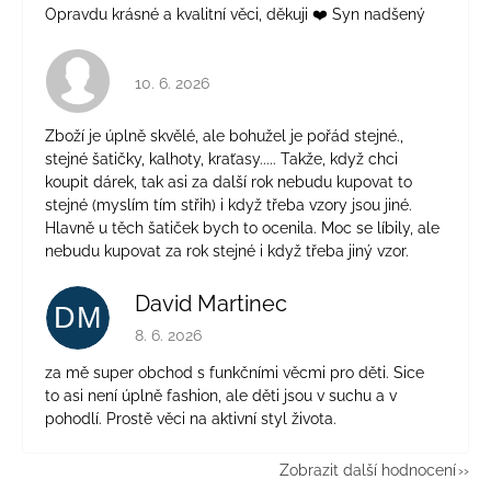
Opravdu krásné a kvalitní věci, děkuji ❤️ Syn nadšený
Hodnocení obchodu je 4 z 5 hvězdiček.
10. 6. 2026
Zboží je úplně skvělé, ale bohužel je pořád stejné.,
stejné šatičky, kalhoty, kraťasy..... Takže, když chci
koupit dárek, tak asi za další rok nebudu kupovat to
stejné (myslím tím střih) i když třeba vzory jsou jiné.
Hlavně u těch šatiček bych to ocenila. Moc se líbily, ale
nebudu kupovat za rok stejné i když třeba jiný vzor.
David Martinec
DM
Hodnocení obchodu je 5 z 5 hvězdiček.
8. 6. 2026
za mě super obchod s funkčními věcmi pro děti. Sice
to asi není úplně fashion, ale děti jsou v suchu a v
pohodlí. Prostě věci na aktivní styl života.
Zobrazit další hodnocení