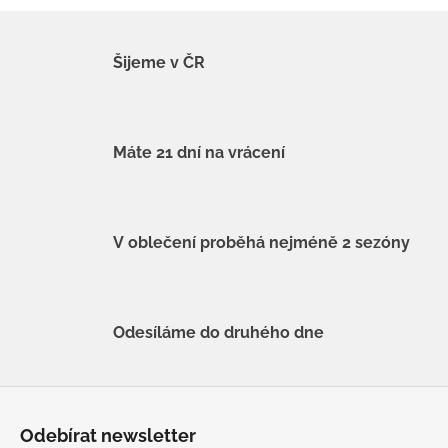
Šijeme v ČR
Máte 21 dní na vrácení
V oblečení proběhá nejméně 2 sezóny
Odesíláme do druhého dne
Z
á
Odebírat newsletter