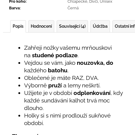
Pro koho
:
Chlapecké
,
Dívčí
,
Unisex
Barva
:
Černá
Popis
Hodnocení
Související (4)
Údržba
Ostatní i
Zahřejí nožky vašemu mrňouskovi
na
studené podlaze
.
Vejdou se vám, jako
nouzovka, do
každého
batohu
.
Oblečené je máte RAZ, DVA.
Výborně
pruží
a lemy neškrtí.
Užijete je v období
odplenkování
, kdy
každé sundávání kalhot trvá moc
dlouho.
Holky si s nimi prodlouží sukňové
období.