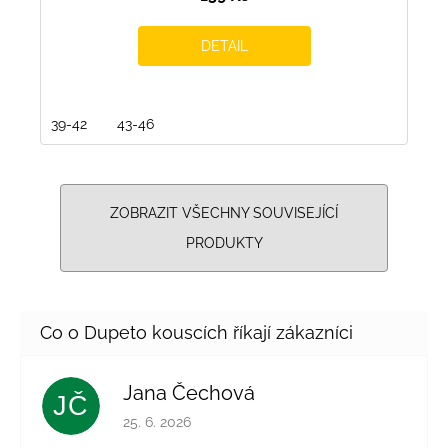
DETAIL
39-42
43-46
ZOBRAZIT VŠECHNY SOUVISEJÍCÍ
PRODUKTY
Jana Čechová
JČ
Hodnocení obchodu je 5 z 5 hvězdiček.
25. 6. 2026