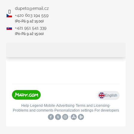
dupeto
@
email.cz
+420 603 194 559
(Po-Pá 9 až 15:00)
+421 951 541 339
(Po-Pá 9 až 15:00)