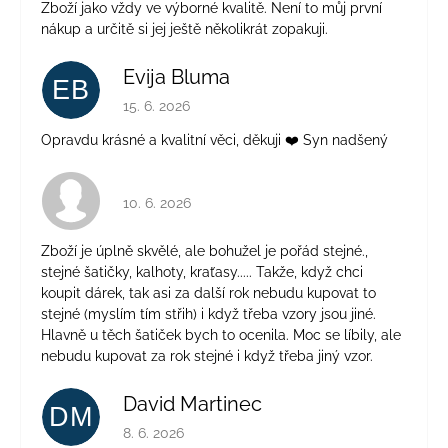
Zboží jako vždy ve výborné kvalitě. Není to můj první
nákup a určitě si jej ještě několikrát zopakuji.
Evija Bluma
EB
Hodnocení obchodu je 5 z 5 hvězdiček.
15. 6. 2026
Opravdu krásné a kvalitní věci, děkuji ❤️ Syn nadšený
Hodnocení obchodu je 4 z 5 hvězdiček.
10. 6. 2026
Zboží je úplně skvělé, ale bohužel je pořád stejné.,
stejné šatičky, kalhoty, kraťasy..... Takže, když chci
koupit dárek, tak asi za další rok nebudu kupovat to
stejné (myslím tím střih) i když třeba vzory jsou jiné.
Hlavně u těch šatiček bych to ocenila. Moc se líbily, ale
nebudu kupovat za rok stejné i když třeba jiný vzor.
David Martinec
DM
Hodnocení obchodu je 5 z 5 hvězdiček.
8. 6. 2026