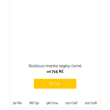
Rostoucí merino legíny černé
715 Kč
od
DETAIL
74/80
86/92
98/104
110/116
122/128
134