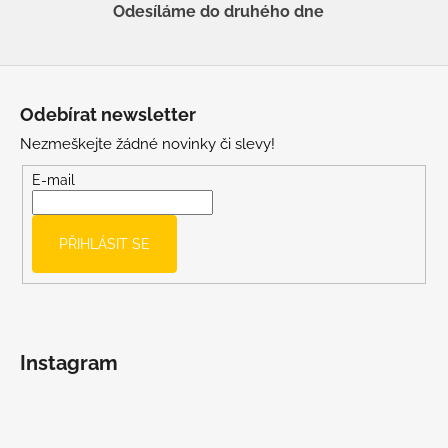
Odesíláme do druhého dne
Z
á
Odebírat newsletter
p
Nezmeškejte žádné novinky či slevy!
a
t
E-mail
í
PŘIHLÁSIT SE
Instagram