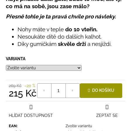
č
produktu
co má na sobě, jsou zase málo?
u
je
j
0,0
Přesně tohle je ta pravá chvíle pro návleky.
e
z
5
m
Nohy máte v teple
do 10 vteřin.
hvězdiček.
e
Nesoukáte dítě do dalších kalhot.
Díky gumičkám
skvěle drží
a nesjíždí.
LETNÍ
ČEPICE
VARIANTA
UV
30
SVĚTLE
MODRÁ
395
269 Kč
–20 %
Kč
215 Kč
DO KOŠÍKU
Měrná
cena:
HLÍDAT DOSTUPNOST
ZEPTAT SE
EAN
:
Zvolte variantu