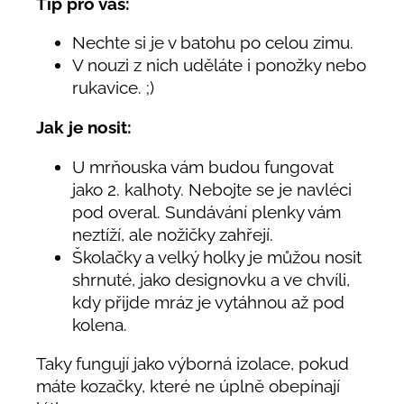
Tip pro vás:
Nechte si je v batohu po celou zimu.
V nouzi z nich uděláte i ponožky nebo
rukavice. ;)
Jak je nosit:
U mrňouska vám budou fungovat
jako 2. kalhoty. Nebojte se je navléci
pod overal. Sundávání plenky vám
neztíží, ale nožičky zahřejí.
Školačky a velký holky je můžou nosit
shrnuté, jako designovku a ve chvíli,
kdy přijde mráz je vytáhnou až pod
kolena.
Taky fungují jako výborná izolace, pokud
máte kozačky, které ne úplně obepínají