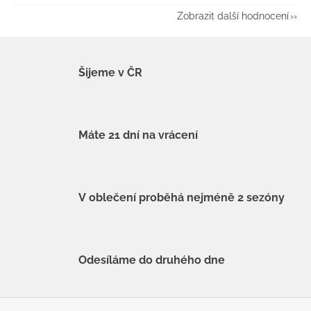
Zobrazit další hodnocení
Šijeme v ČR
Máte 21 dní na vrácení
V oblečení proběhá nejméně 2 sezóny
Odesíláme do druhého dne
Z