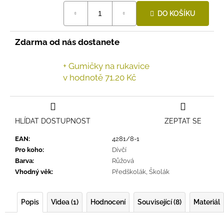
Měrná
DO KOŠÍKU
cena:
Zdarma od nás dostanete
+ Gumičky na rukavice
v hodnotě 71,20 Kč
HLÍDAT DOSTUPNOST
ZEPTAT SE
EAN
:
4281/8-1
Pro koho
:
Dívčí
Barva
:
Růžová
Vhodný věk
:
Předškolák
,
Školák
Popis
Videa (1)
Hodnocení
Související (8)
Materiál