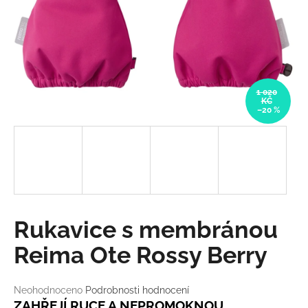
a
j
í
t
?
1 020
KČ
–20 %
HLEDAT
D
Rukavice s membránou
o
p
Reima Ote Rossy Berry
o
r
Průměrné
Neohodnoceno
Podrobnosti hodnocení
u
hodnocení
ZAHŘEJÍ RUCE A NEPROMOKNOU