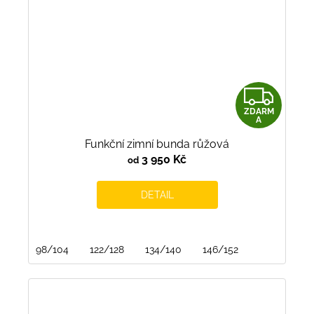
Z
ZDARM
D
A
Funkční zimní bunda růžová
A
3 950 Kč
od
R
DETAIL
M
A
98/104
122/128
134/140
146/152