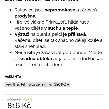
č
produktu
u
je
Rukavice jsou
nepromokavé
a zároveň
j
0,0
prodyšné
.
e
z
Hřejivé vlákno PrimaLoft, hlídá ruce
5
m
hvězdiček.
e
vašeho dítěte
v
suchu a teple
.
Výztuž
na dlani a palci
je přilnavá
.
Vašemu dítěti se tak snadno dělají koule a
LETNÍ
staví sněhuláci.
RYCHLESCHNOUCÍ
KALHOTY
Nemusíte je zakasávat pod bundu. Mládě
TYRKYSOVÉ
je
snadno obléká
až jako poslední kousek
KORÁLKY
těsně před odchodem.
695
Kč
VARIANTA
1 020 Kč
–20 %
816 Kč