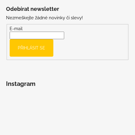
á
Odebírat newsletter
p
Nezmeškejte žádné novinky či slevy!
a
t
E-mail
í
PŘIHLÁSIT SE
Instagram