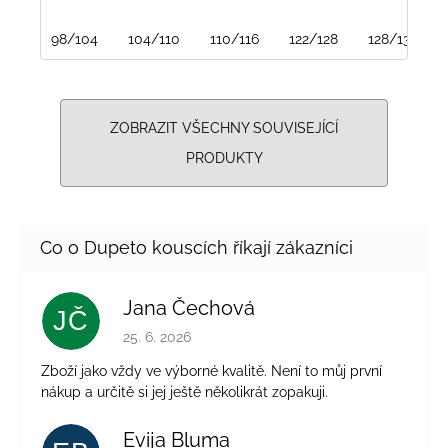
98/104
104/110
110/116
122/128
128/134
ZOBRAZIT VŠECHNY SOUVISEJÍCÍ
PRODUKTY
Jana Čechová
JČ
Hodnocení obchodu je 5 z 5 hvězdiček.
25. 6. 2026
Zboží jako vždy ve výborné kvalitě. Není to můj první
nákup a určitě si jej ještě několikrát zopakuji.
Evija Bluma