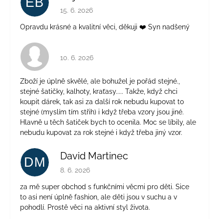
EB
Hodnocení obchodu je 5 z 5 hvězdiček.
15. 6. 2026
Opravdu krásné a kvalitní věci, děkuji ❤️ Syn nadšený
Hodnocení obchodu je 4 z 5 hvězdiček.
10. 6. 2026
Zboží je úplně skvělé, ale bohužel je pořád stejné.,
stejné šatičky, kalhoty, kraťasy..... Takže, když chci
koupit dárek, tak asi za další rok nebudu kupovat to
stejné (myslím tím střih) i když třeba vzory jsou jiné.
Hlavně u těch šatiček bych to ocenila. Moc se líbily, ale
nebudu kupovat za rok stejné i když třeba jiný vzor.
David Martinec
DM
Hodnocení obchodu je 5 z 5 hvězdiček.
8. 6. 2026
za mě super obchod s funkčními věcmi pro děti. Sice
to asi není úplně fashion, ale děti jsou v suchu a v
pohodlí. Prostě věci na aktivní styl života.