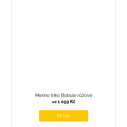
Merino triko Bobule růžové
1 059 Kč
od
DETAIL