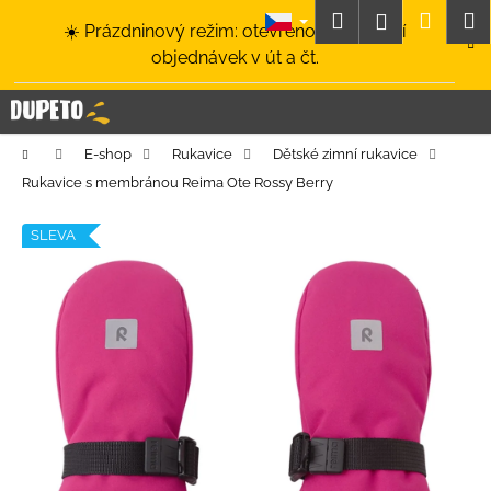
K
Přejít
Hledat
Nákup
M
Přihlášení
☀️ Prázdninový režim: otevřeno a odesílání
na
o
obsah
Zpět
Zpět
objednávek v út a čt.
košík
š
í
C
k
o
Domů
E-shop
Rukavice
Dětské zimní rukavice
p
Rukavice s membránou Reima Ote Rossy Berry
o
t
SLEVA
ř
e
b
u
j
e
t
e
n