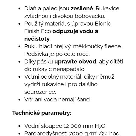
Dlaň a palec jsou
zesílené
. Rukavice
zvládnou i divokou bobovačku.
Použitý materiál s úpravou Bionic
Finish Eco
odpuzuje vodu a
nečistoty
.
Ruku hladí hřejivý, měkkoučký fleece.
Podšívka je po celé ruce.
Díky pásku
upravíte obvod
, aby dítěti
do rukavic nenapadalo.
Velmi odolný materiál, díky němuž
vydrží rukavice i pro dalšího
sourozence.
Vítr ani voda nemají šanci.
Technické parametry:
Vodní sloupec 12 000 mm H
O
2
2
Paroprodyšnost: 7000 g/m
/24 hod.