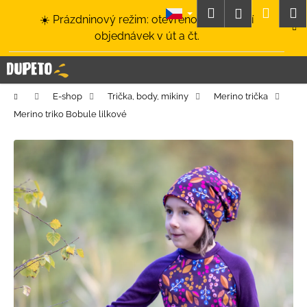
K
Přejít
Hledat
Nákup
M
Přihlášení
☀️ Prázdninový režim: otevřeno a odesílání
na
o
obsah
Zpět
Zpět
objednávek v út a čt.
košík
š
í
C
k
o
Domů
E-shop
Trička, body, mikiny
Merino trička
p
Merino triko Bobule lilkové
o
t
ř
e
b
u
j
e
t
e
n