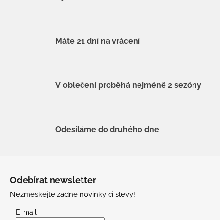
Máte 21 dní na vrácení
V oblečení proběhá nejméně 2 sezóny
Odesíláme do druhého dne
Z
á
Odebírat newsletter
p
Nezmeškejte žádné novinky či slevy!
a
t
E-mail