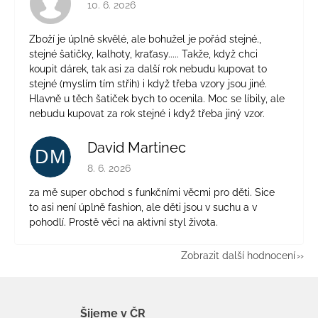
Hodnocení obchodu je 4 z 5 hvězdiček.
10. 6. 2026
Zboží je úplně skvělé, ale bohužel je pořád stejné.,
stejné šatičky, kalhoty, kraťasy..... Takže, když chci
koupit dárek, tak asi za další rok nebudu kupovat to
stejné (myslím tím střih) i když třeba vzory jsou jiné.
Hlavně u těch šatiček bych to ocenila. Moc se líbily, ale
nebudu kupovat za rok stejné i když třeba jiný vzor.
David Martinec
DM
Hodnocení obchodu je 5 z 5 hvězdiček.
8. 6. 2026
za mě super obchod s funkčními věcmi pro děti. Sice
to asi není úplně fashion, ale děti jsou v suchu a v
pohodlí. Prostě věci na aktivní styl života.
Zobrazit další hodnocení
Šijeme v ČR