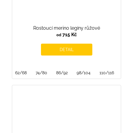
Rostoucí merino legíny růžové
715 Kč
od
DETAIL
62/68
74/80
86/92
98/104
110/116
122/