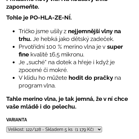
č
produktu
zapomeňte.
u
je
j
5,0
Tohle je PO-HLA-ZE-NÍ.
e
z
5
m
Tričko jsme ušily z
nejjemnější vlny na
hvězdiček.
e
trhu.
Je hebká jako dětský zadeček.
Prvotřídní 100 % merino vlna je v
super
LETNÍ
fine
kvalitě 16,5 mikronu.
ČEPICE
Je „suché“ na dotek a hřeje i když je
UV
30
zpocené či mokré.
SVĚTLE
V klidu ho můžete
hodit do pračky
na
MODRÁ
program vlna.
395
Kč
Tahle merino vlna, je tak jemná, že v ní chce
vaše mládě i do pelechu.
VARIANTA