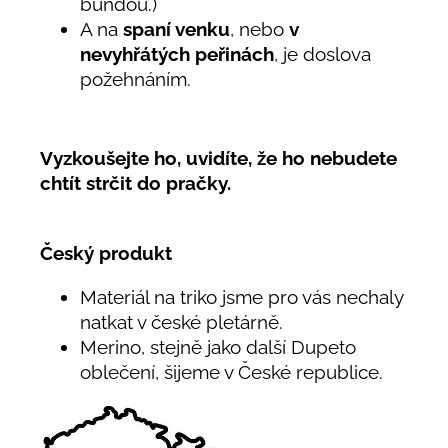
bundou.)
A na
spaní venku
, nebo
v
nevyhřátých peřinách
, je doslova
požehnáním.
Vyzkoušejte ho, uvidíte, že ho nebudete
chtít strčit do pračky.
Český produkt
Materiál na triko jsme pro vás nechaly
natkat v české pletárně.
Merino, stejně jako další Dupeto
oblečení, šijeme v České republice.