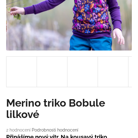
a
j
í
t
?
HLEDAT
D
Merino triko Bobule
o
p
lilkové
o
r
Průměrné
2 hodnocení
Podrobnosti hodnocení
u
hodnocení
Přinášíme nový vítr. Na kousavý triko