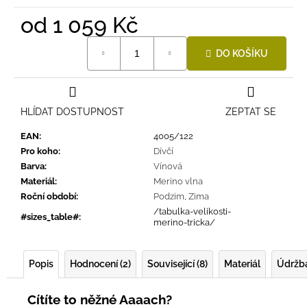
od
1 059 Kč
Měrná
DO KOŠÍKU
cena:
HLÍDAT DOSTUPNOST
ZEPTAT SE
EAN
:
4005/122
Pro koho
:
Dívčí
Barva
:
Vínová
Materiál
:
Merino vlna
Roční období
:
Podzim
,
Zima
/tabulka-velikosti-
#sizes_table#
:
merino-tricka/
Popis
Hodnocení (2)
Související (8)
Materiál
Údržb
Cítíte to něžné Aaaach?