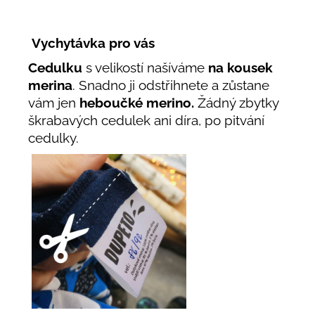
Vychytávka pro vás
Cedulku
s velikostí našíváme
na kousek
merina
. Snadno ji odstřihnete a zůstane
vám jen
heboučké merino.
Žádný zbytky
škrabavých cedulek ani díra, po pitvání
cedulky.