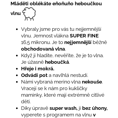
Mláděti oblékáte eňoňuňo heboučkou
vlnu
Vybraly jsme pro vás tu nejjemnější
vlnu. Jemnost vlákna
SUPER FINE
16,5 mikronu. Je to
nejjemnější
běžně
obchodovaná vlna
.
Když ji hladíte, nevěříte, že je to vlna.
Je úžasně
heboučká
.
Hřeje i mokrá.
Odvádí pot
a navlhlá nestudí.
Námi vybraná merino vlna
nekouše
.
Vracejí se k nám pro kukličky
maminky, které mají extrémně citlivé
děti.
Díky úpravě
super wash,
ji
bez úhony,
vyperete s programem na vlnu
v