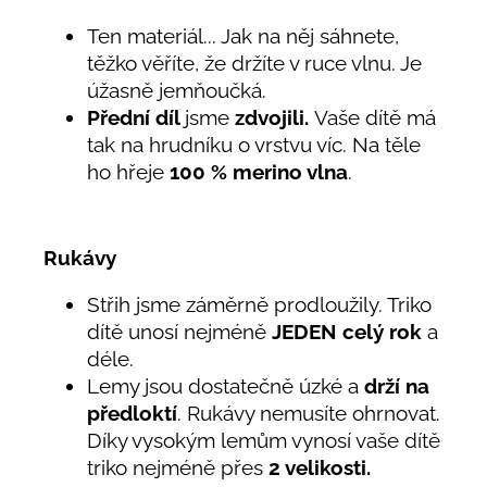
Ten materiál... Jak na něj sáhnete,
těžko věříte, že držíte v ruce vlnu. Je
úžasně jemňoučká.
Přední díl
jsme
zdvojili.
Vaše dítě má
tak na hrudníku o vrstvu víc. Na těle
ho hřeje
100
% merino vlna
.
Rukávy
Střih jsme záměrně prodloužily. Triko
dítě unosí nejméně
JEDEN
celý rok
a
déle.
Lemy jsou dostatečně úzké a
drží na
předloktí
. Rukávy nemusíte ohrnovat.
Díky vysokým lemům vynosí vaše dítě
triko nejméně přes
2 velikosti.