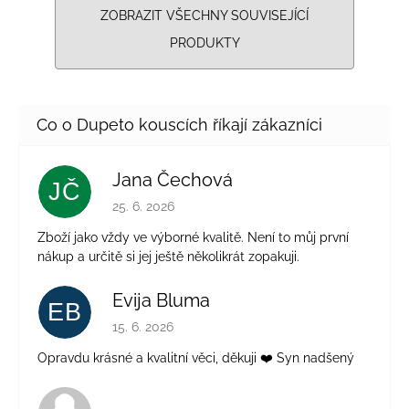
ZOBRAZIT VŠECHNY SOUVISEJÍCÍ
PRODUKTY
Jana Čechová
JČ
Hodnocení obchodu je 5 z 5 hvězdiček.
25. 6. 2026
Zboží jako vždy ve výborné kvalitě. Není to můj první
nákup a určitě si jej ještě několikrát zopakuji.
Evija Bluma
EB
Hodnocení obchodu je 5 z 5 hvězdiček.
15. 6. 2026
Opravdu krásné a kvalitní věci, děkuji ❤️ Syn nadšený