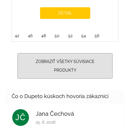
DETAIL
42
46
48
50
52
54
56
ZOBRAZIŤ VŠETKY SÚVISIACE
PRODUKTY
Jana Čechová
JČ
Hodnotenie obchodu je 5 z 5 hviezdičiek.
25. 6. 2026