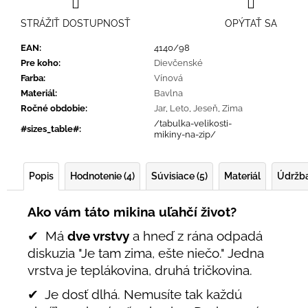
STRÁŽIŤ DOSTUPNOSŤ
OPÝTAŤ SA
EAN
:
4140/98
Pre koho
:
Dievčenské
Farba
:
Vínová
Materiál
:
Bavlna
Ročné obdobie
:
Jar
,
Leto
,
Jeseň
,
Zima
/tabulka-velikosti-
#sizes_table#
:
mikiny-na-zip/
Popis
Hodnotenie (4)
Súvisiace (5)
Materiál
Údržb
Ako vám táto mikina uľahčí život?
✔ Má
dve vrstvy
a hneď z rána odpadá
diskuzia "Je tam zima, ešte niečo." Jedna
vrstva je teplákovina, druhá tričkovina.
✔ Je dosť dlhá. Nemusíte tak každú