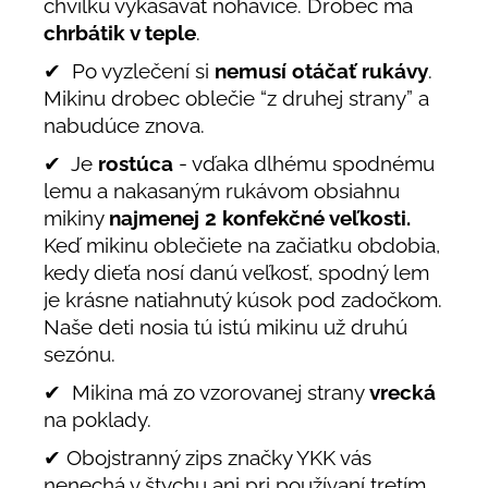
chvíľku vykasávať nohavice. Drobec má
chrbátik v teple
.
✔ Po vyzlečení si
nemusí otáčať rukávy
.
Mikinu drobec oblečie “z druhej strany” a
nabudúce znova.
✔ Je
rostúca
- vďaka dlhému spodnému
lemu a nakasaným rukávom obsiahnu
mikiny
najmenej 2
konfekčné veľkosti.
Keď mikinu oblečiete na začiatku obdobia,
kedy dieťa nosí danú veľkosť, spodný lem
je krásne natiahnutý kúsok pod zadočkom.
Naše deti nosia tú istú mikinu už druhú
sezónu.
✔ Mikina má zo vzorovanej strany
vrecká
na poklady.
✔ Obojstranný zips značky YKK vás
nenechá v štychu ani pri používaní tretím