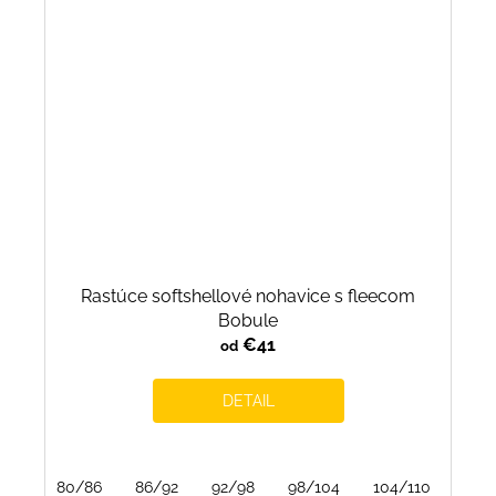
Rastúce softshellové nohavice s fleecom
Bobule
€41
od
DETAIL
80/86
86/92
92/98
98/104
104/110
110/