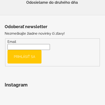
Odosielame do druhého dňa
Z
á
Odoberať newsletter
p
Nezmeškajte žiadne novinky či zľavy!
ä
t
Email
i
e
PRIHLÁSIŤ SA
Instagram