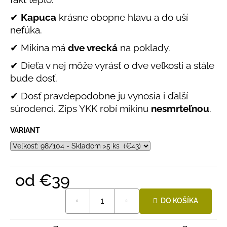
č
5
a
hviezdičiek.
✔
Kapuca
krásne obopne hlavu a do uší
m
nefúka.
e
✔ Mikina má
dve vrecká
na poklady.
✔ Dieťa v nej môže vyrásť o dve veľkosti a stále
LETNÉ
NOHAVICE
bude dosť.
ŽLTÉ
✔ Dosť pravdepodobne ju vynosia i ďalší
€29
súrodenci. Zips YKK robí mikinu
nesmrteľnou
.
VARIANT
od
€39
Jednotková
DO KOŠÍKA
cena: