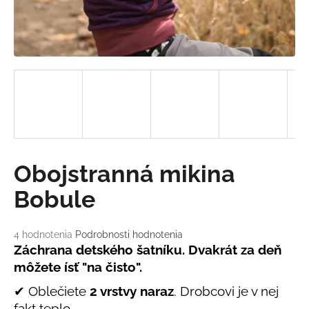
á
j
s
ť
?
HĽADAŤ
Obojstranná mikina
Bobule
O
d
Priemerné
4 hodnotenia
Podrobnosti hodnotenia
hodnotenie
Záchrana detského šatníku. Dvakrát za deň
p
produktu
o
môžete ísť "na čisto".
je
r
5,0
✔ Oblečiete
2 vrstvy naraz
. Drobcovi je v nej
ú
z
fakt teplo.