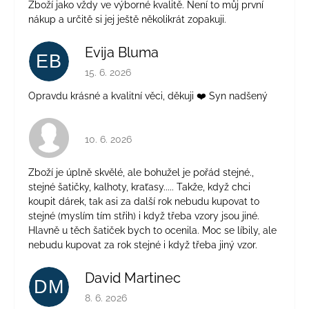
Zboží jako vždy ve výborné kvalitě. Není to můj první
nákup a určitě si jej ještě několikrát zopakuji.
Evija Bluma
EB
Hodnotenie obchodu je 5 z 5 hviezdičiek.
15. 6. 2026
Opravdu krásné a kvalitní věci, děkuji ❤️ Syn nadšený
Hodnotenie obchodu je 4 z 5 hviezdičiek.
10. 6. 2026
Zboží je úplně skvělé, ale bohužel je pořád stejné.,
stejné šatičky, kalhoty, kraťasy..... Takže, když chci
koupit dárek, tak asi za další rok nebudu kupovat to
stejné (myslím tím střih) i když třeba vzory jsou jiné.
Hlavně u těch šatiček bych to ocenila. Moc se líbily, ale
nebudu kupovat za rok stejné i když třeba jiný vzor.
David Martinec
DM
Hodnotenie obchodu je 5 z 5 hviezdičiek.
8. 6. 2026