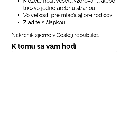
Môžete nosiť veselú vzorovanú alebo
triezvo jednofarebnú stranou
Vo veľkosti pre mláďa aj pre rodičov
Zladíte s čiapkou
Nákrčník šijeme v Českej republike.