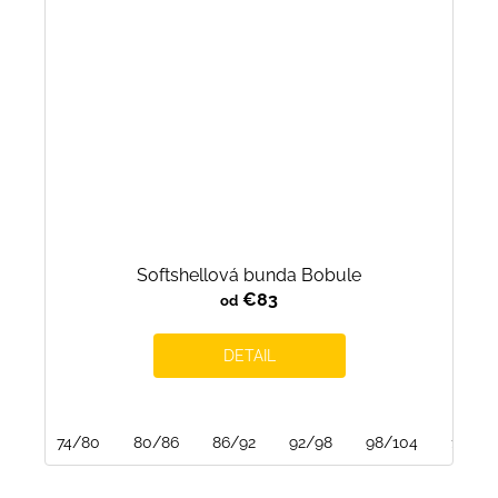
Softshellová bunda Bobule
€83
od
DETAIL
74/80
80/86
86/92
92/98
98/104
104/1