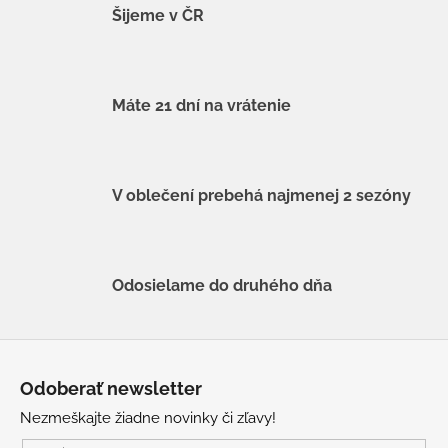
Šijeme v ČR
Máte 21 dní na vrátenie
V oblečení prebehá najmenej 2 sezóny
Odosielame do druhého dňa
Z
á
Odoberať newsletter
p
Nezmeškajte žiadne novinky či zľavy!
ä