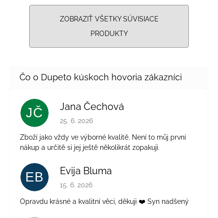
ZOBRAZIŤ VŠETKY SÚVISIACE
PRODUKTY
Jana Čechová
JČ
Hodnotenie obchodu je 5 z 5 hviezdičiek.
25. 6. 2026
Zboží jako vždy ve výborné kvalitě. Není to můj první
nákup a určitě si jej ještě několikrát zopakuji.
Evija Bluma
EB
Hodnotenie obchodu je 5 z 5 hviezdičiek.
15. 6. 2026
Opravdu krásné a kvalitní věci, děkuji ❤️ Syn nadšený