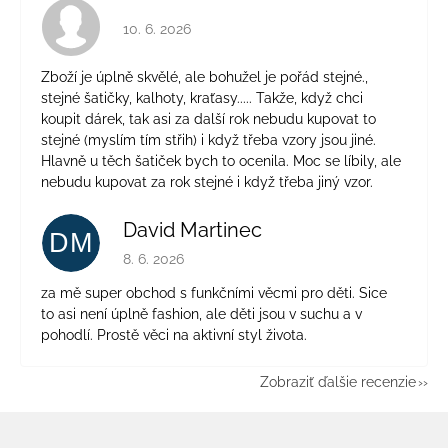
Hodnotenie obchodu je 4 z 5 hviezdičiek.
10. 6. 2026
Zboží je úplně skvělé, ale bohužel je pořád stejné.,
stejné šatičky, kalhoty, kraťasy..... Takže, když chci
koupit dárek, tak asi za další rok nebudu kupovat to
stejné (myslím tím střih) i když třeba vzory jsou jiné.
Hlavně u těch šatiček bych to ocenila. Moc se líbily, ale
nebudu kupovat za rok stejné i když třeba jiný vzor.
David Martinec
DM
Hodnotenie obchodu je 5 z 5 hviezdičiek.
8. 6. 2026
za mě super obchod s funkčními věcmi pro děti. Sice
to asi není úplně fashion, ale děti jsou v suchu a v
pohodlí. Prostě věci na aktivní styl života.
Zobraziť ďalšie recenzie