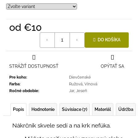
č
a
m
e
od
€10
Jednotková
LETNÉ
DO KOŠÍKA
cena:
NOHAVICE
TYRKYSOVÉ
KORÁLKY
€29
STRÁŽIŤ DOSTUPNOSŤ
OPÝTAŤ SA
Pre koho
:
Dievčenské
Farba
:
Ružová
,
Vínová
Ročné obdobie
:
Jar
,
Jeseň
Popis
Hodnotenie
Súvisiace (7)
Materiál
Údržba
Nákrčník skvele sedí a na krk nefúka.