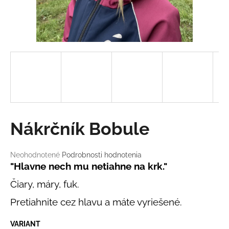
á
j
s
ť
?
HĽADAŤ
Nákrčník Bobule
Priemerné
Neohodnotené
Podrobnosti hodnotenia
O
hodnotenie
"Hlavne nech mu netiahne na krk."
d
produktu
Čiary, máry, fuk.
je
p
0,0
o
Pretiahnite cez hlavu a máte vyriešené.
z
r
5
ú
hviezdičiek.
VARIANT