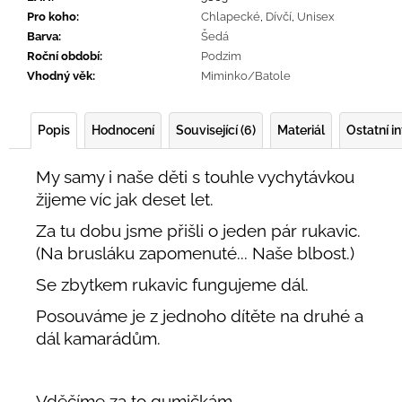
Pro koho
:
Chlapecké
,
Dívčí
,
Unisex
Barva
:
Šedá
Roční období
:
Podzim
Vhodný věk
:
Miminko/Batole
Popis
Hodnocení
Související (6)
Materiál
Ostatní i
My samy i naše děti s touhle vychytávkou
žijeme víc jak deset let.
Za tu dobu jsme přišli o jeden pár rukavic.
(Na brusláku zapomenuté... Naše blbost.)
Se zbytkem rukavic fungujeme dál.
Posouváme je z jednoho dítěte na druhé a
dál kamarádům.
Vděčíme za to gumičkám.