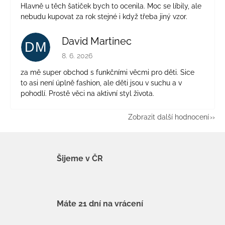
Hlavně u těch šatiček bych to ocenila. Moc se líbily, ale
nebudu kupovat za rok stejné i když třeba jiný vzor.
David Martinec
DM
Hodnocení obchodu je 5 z 5 hvězdiček.
8. 6. 2026
za mě super obchod s funkčními věcmi pro děti. Sice
to asi není úplně fashion, ale děti jsou v suchu a v
pohodlí. Prostě věci na aktivní styl života.
Zobrazit další hodnocení
Šijeme v ČR
Máte 21 dní na vrácení