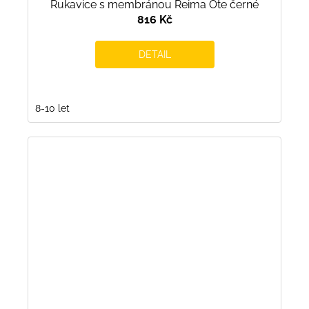
Rukavice s membránou Reima Ote černé
816 Kč
DETAIL
8-10 let