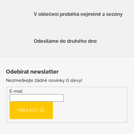
V oblečení proběhá nejméně 2 sezóny
Odesíláme do druhého dne
Z
á
Odebírat newsletter
p
Nezmeškejte žádné novinky či slevy!
a
t
E-mail
í
PŘIHLÁSIT SE