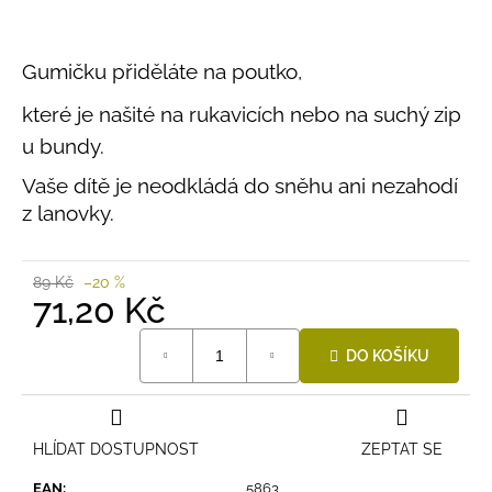
č
0,0
u
z
j
5
Gumičku přiděláte na poutko,
e
hvězdiček.
m
které je našité na rukavicích nebo na suchý zip
e
u bundy.
Vaše dítě je neodkládá do sněhu ani nezahodí
BAMBUSOVÉ
TRIKO
z lanovky.
NÁMOŘNICKÉ
PRUHY
MODRÉ
89 Kč
–20 %
435
71,20 Kč
Kč
Měrná
DO KOŠÍKU
cena:
HLÍDAT DOSTUPNOST
ZEPTAT SE
EAN
:
5863