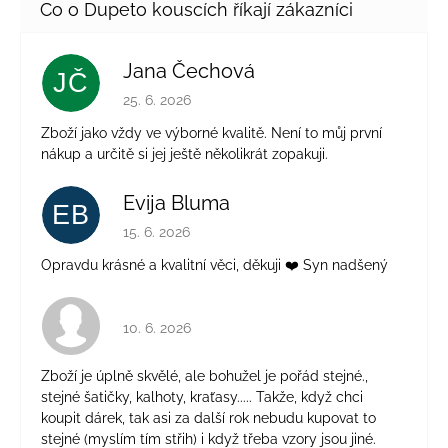
Jana Čechová
JČ
Hodnocení obchodu je 5 z 5 hvězdiček.
25. 6. 2026
Zboží jako vždy ve výborné kvalitě. Není to můj první
nákup a určitě si jej ještě několikrát zopakuji.
Evija Bluma
EB
Hodnocení obchodu je 5 z 5 hvězdiček.
15. 6. 2026
Opravdu krásné a kvalitní věci, děkuji ❤️ Syn nadšený
Hodnocení obchodu je 4 z 5 hvězdiček.
10. 6. 2026
Zboží je úplně skvělé, ale bohužel je pořád stejné.,
stejné šatičky, kalhoty, kraťasy..... Takže, když chci
koupit dárek, tak asi za další rok nebudu kupovat to
stejné (myslím tím střih) i když třeba vzory jsou jiné.