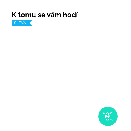
SLEVA
1 020
KČ
–20 %