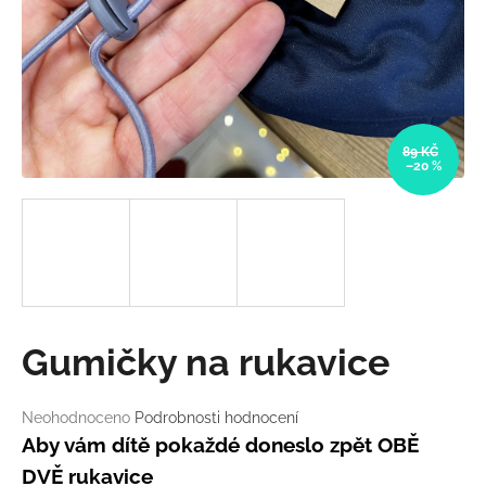
a
j
í
t
?
89 KČ
–20 %
HLEDAT
D
Gumičky na rukavice
o
p
o
Průměrné
Neohodnoceno
Podrobnosti hodnocení
hodnocení
r
Aby vám dítě pokaždé doneslo zpět OBĚ
produktu
u
DVĚ rukavice
je