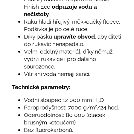
Finish Eco
odpuzuje vodu a
nečistoty
.
Ruku hladí hřejivý, měkkoučký fleece.
Podšívka je po celé ruce.
Díky pásku
upravíte obvod
, aby dítěti
do rukavic nenapadalo.
Velmi odolný materiál, díky němuž
vydrží rukavice i pro dalšího
sourozence.
Vítr ani voda nemají šanci.
Technické parametry:
Vodní sloupec 12 000 mm H
O
2
2
Paroprodyšnost: 7000 g/m
/24 hod.
Oděruodolnost: 80 000 (otáček
brusným kotoučem)
Bez fluorokarbonů.