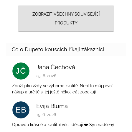
ZOBRAZIT VŠECHNY SOUVISEJÍCÍ
PRODUKTY
Jana Čechová
JČ
Hodnocení obchodu je 5 z 5 hvězdiček.
25. 6. 2026
Zboží jako vždy ve výborné kvalitě. Není to můj první
nákup a určitě si jej ještě několikrát zopakuji.
Evija Bluma
EB
Hodnocení obchodu je 5 z 5 hvězdiček.
15. 6. 2026
Opravdu krásné a kvalitní věci, děkuji ❤️ Syn nadšený