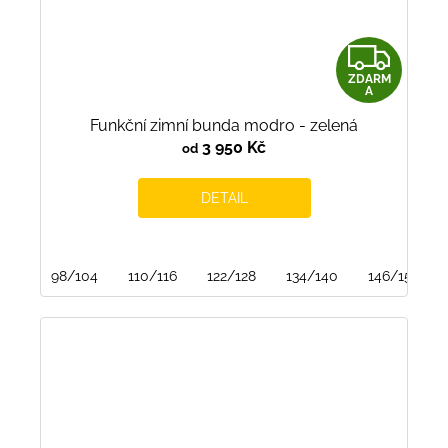
Z
ZDARM
D
A
Funkční zimní bunda modro - zelená
A
3 950 Kč
od
R
DETAIL
M
A
98/104
110/116
122/128
134/140
146/152