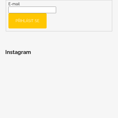
t
E-mail
í
PŘIHLÁSIT SE
Instagram