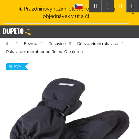
K
Přejít
Hledat
Nákup
M
Přihlášení
☀️ Prázdninový režim: otevřeno a odesílání
na
o
obsah
Zpět
Zpět
objednávek v út a čt.
košík
š
í
C
k
o
Domů
E-shop
Rukavice
Dětské zimní rukavice
p
Rukavice s membránou Reima Ote černé
o
t
SLEVA
ř
e
b
u
j
e
t
e
n