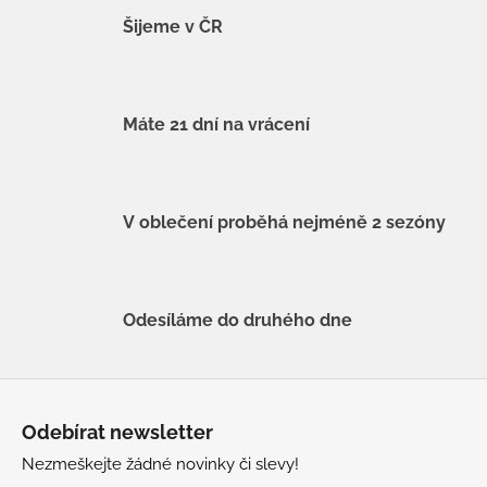
Šijeme v ČR
Máte 21 dní na vrácení
V oblečení proběhá nejméně 2 sezóny
Odesíláme do druhého dne
Z
á
Odebírat newsletter
p
Nezmeškejte žádné novinky či slevy!
a