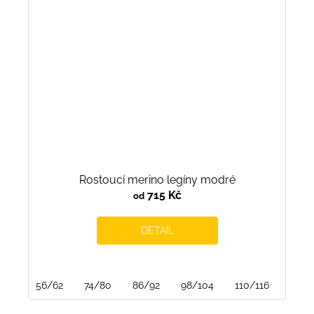
Rostoucí merino legíny modré
715 Kč
od
DETAIL
56/62
74/80
86/92
98/104
110/116
122/