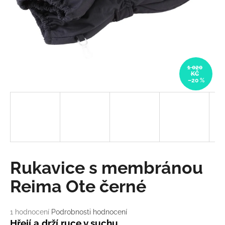
a
j
í
t
?
1 020
KČ
–20 %
HLEDAT
D
Rukavice s membránou
o
p
Reima Ote černé
o
r
Průměrné
1 hodnocení
Podrobnosti hodnocení
u
hodnocení
Hřejí a drží ruce v suchu.