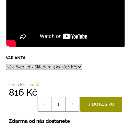
VARIANTA
1 020 Kč
–20 %
816 Kč
Měrná
DO KOŠÍKU
cena:
Zdarma od nás dostanete