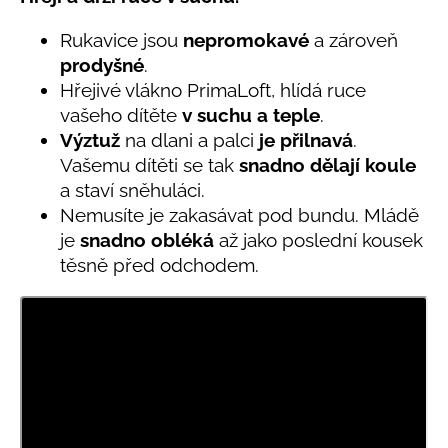
č
produktu
u
je
Rukavice jsou
nepromokavé
a zároveň
j
5,0
prodyšné
.
e
z
Hřejivé vlákno PrimaLoft, hlídá ruce
5
m
hvězdiček.
e
vašeho dítěte
v
suchu a teple
.
Výztuž
na dlani a palci
je přilnavá
.
Vašemu dítěti se tak
snadno dělají koule
LETNÍ
a staví sněhuláci.
RYCHLESCHNOUCÍ
KALHOTY
Nemusíte je zakasávat pod bundu. Mládě
ŽLUTÉ
je
snadno obléká
až jako poslední kousek
695
těsně před odchodem.
Kč