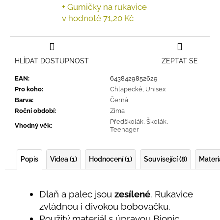
+ Gumičky na rukavice
v hodnotě 71,20 Kč
HLÍDAT DOSTUPNOST
ZEPTAT SE
EAN
:
6438429852629
Pro koho
:
Chlapecké
,
Unisex
Barva
:
Černá
Roční období
:
Zima
Předškolák
,
Školák
,
Vhodný věk
:
Teenager
Popis
Videa (1)
Hodnocení (1)
Související (8)
Materi
Dlaň a palec jsou
zesílené
. Rukavice
zvládnou i divokou bobovačku.
Použitý materiál s úpravou Bionic