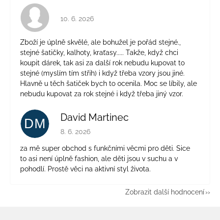
Hodnocení obchodu je 4 z 5 hvězdiček.
10. 6. 2026
Zboží je úplně skvělé, ale bohužel je pořád stejné.,
stejné šatičky, kalhoty, kraťasy..... Takže, když chci
koupit dárek, tak asi za další rok nebudu kupovat to
stejné (myslím tím střih) i když třeba vzory jsou jiné.
Hlavně u těch šatiček bych to ocenila. Moc se líbily, ale
nebudu kupovat za rok stejné i když třeba jiný vzor.
David Martinec
DM
Hodnocení obchodu je 5 z 5 hvězdiček.
8. 6. 2026
za mě super obchod s funkčními věcmi pro děti. Sice
to asi není úplně fashion, ale děti jsou v suchu a v
pohodlí. Prostě věci na aktivní styl života.
Zobrazit další hodnocení