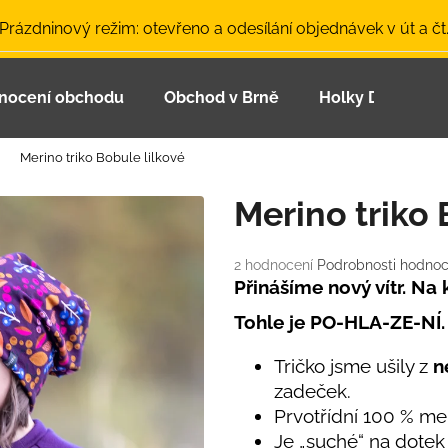
 Prázdninový režim: otevřeno a odesílání objednávek v út a čt
nocení obchodu
Obchod v Brně
Holky Dupeťačk
Co potřebujete najít?
Merino triko Bobule lilkové
HLEDAT
Merino triko 
Průměrné
2 hodnocení
Podrobnosti hodnoc
Doporučujeme
hodnocení
Přinášíme nový vítr. Na
produktu
Tohle je PO-HLA-ZE-NÍ.
je
5,0
z
Tričko jsme ušily z
ne
5
zadeček.
hvězdiček.
Prvotřídní 100 % mer
LETNÍ ČEPICE UV 30 SVĚTLE MODRÁ
BAMBUSOVÉ TR
Je „suché“ na dotek 