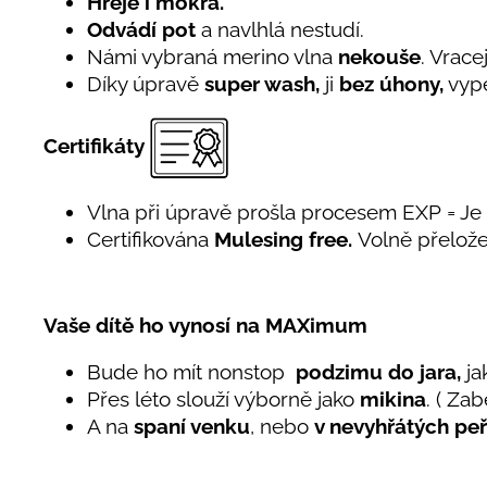
Hřeje i mokrá.
Odvádí pot
a navlhlá nestudí.
Námi vybraná merino vlna
nekouše
. Vrace
Díky úpravě
super wash,
ji
bez úhony,
vype
Certifikáty
Vlna při úpravě prošla procesem EXP = J
Certifikována
Mulesing free.
Volně přelože
Vaše dítě ho vynosí na MAXimum
Bude ho mít nonstop
podzimu do jara,
ja
Přes léto slouží výborně jako
mikina
. ( Za
A na
spaní venku
, nebo
v nevyhřátých pe