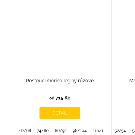
Rostoucí merino legíny růžové
Me
715 Kč
od
DETAIL
62/68
74/80
86/92
98/104
110/116
122/128
52/54
5