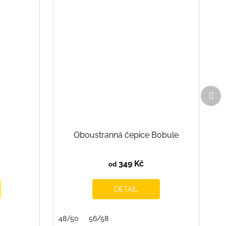
Dal
pro
Oboustranná čepice Bobule
349 Kč
od
DETAIL
48/50
56/58