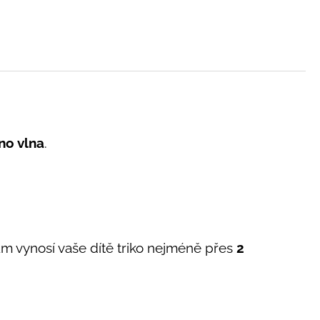
no vlna
.
m vynosí vaše dítě triko nejméně přes
2