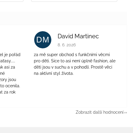
David Martinec
DM
je 4 z 5 hvězdiček.
Hodnocení obchodu je 5 z 5 hvězdiček.
8. 6. 2026
el je pořád
za mě super obchod s funkčními věcmi
aťasy.....
pro děti. Sice to asi není úplně fashion, ale
ak asi za
děti jsou v suchu a v pohodlí. Prostě věci
jné
na aktivní styl života.
zory jsou
to ocenila.
t za rok
Zobrazit další hodnocení