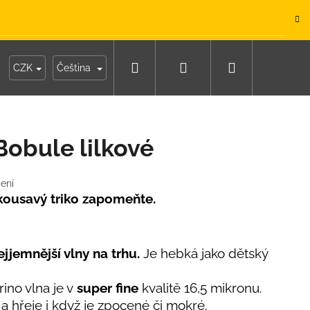
.
Hledat
Přihlášení
Nákupní
y
Moje objednávka
CZK
Čeština
košík
Bobule lilkové
ení
 kousavý triko zapomeňte.
jjemnější vlny na trhu.
Je hebká jako dětský
ino vlna je v
super fine
kvalitě 16,5 mikronu.
IKO NÁMOŘNICKÉ
a hřeje i když je zpocené či mokré.