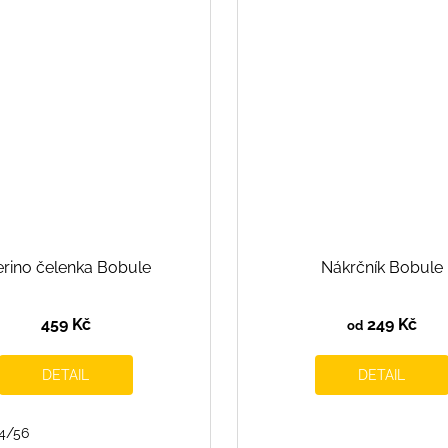
rino čelenka Bobule
Nákrčník Bobule
459 Kč
249 Kč
od
DETAIL
DETAIL
4/56
134/140