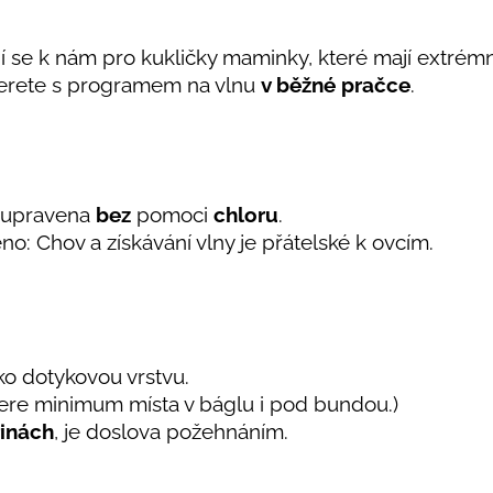
jí se k nám pro kukličky maminky, které mají extrémně
rete s programem na vlnu
v běžné pračce
.
e upravena
bez
pomoci
chloru
.
no: Chov a získávání vlny je přátelské k ovcím.
ko dotykovou vrstvu.
bere minimum místa v báglu i pod bundou.)
řinách
, je doslova požehnáním.