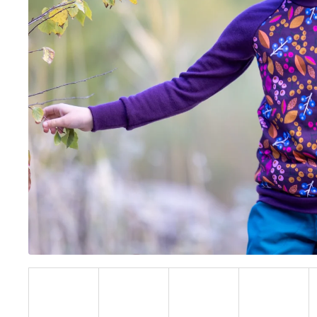
BÍLÝ
395 Kč