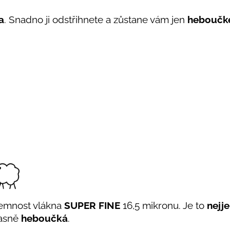
a
. Snadno ji odstřihnete a zůstane vám jen
heboučké
 Jemnost vlákna
SUPER FINE
16,5 mikronu. Je to
nejj
úžasně
heboučká
.