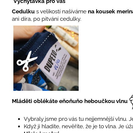
Vychytávka pro vás
Cedulku
s velikostí našíváme
na kousek merin
ani díra, po pitvání cedulky.
Mláděti oblékáte eňoňuňo heboučkou vlnu
Vybraly jsme pro vás tu nejjemnější vlnu.
Když ji hladíte, nevěříte, že je to vlna. Je 