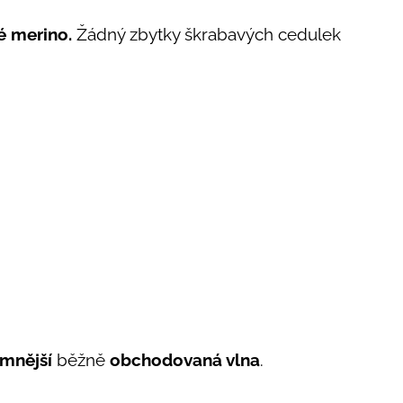
 merino.
Žádný zbytky škrabavých cedulek
emnější
běžně
obchodovaná vlna
.