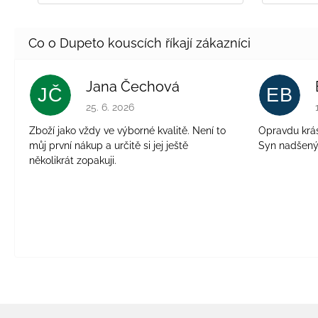
Jana Čechová
JČ
EB
Hodnocení obchodu je 5 z 5 hvězdiček.
25. 6. 2026
Zboží jako vždy ve výborné kvalitě. Není to
Opravdu krásn
můj první nákup a určitě si jej ještě
Syn nadšen
několikrát zopakuji.