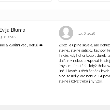
Evija Bluma
Hodnocení obchodu 
10. 6. 2026
Hodnocení obchodu je 5 z 5 hvězdiček.
15. 6. 2026
é a kvalitní věci, děkuji ❤️
Zboží je úplně skvělé, ale bohuž
ý
stejné., stejné šatičky, kalhoty, kr
Takže, když chci koupit dárek, t
další rok nebudu kupovat to ste
(myslím tím střih) i když třeba v
jiné. Hlavně u těch šatiček bych 
Moc se líbily, ale nebudu kupova
stejné i když třeba jiný vzor.