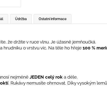
ál
Údržba
Ostatní informace
říte, že držíte v ruce vlnu. Je úžasně jemňoučká.
a hrudníku o vrstvu víc. Na těle ho hřeje
100
% meri
ě unosí nejméně
JEDEN
celý rok
a déle.
loktí
. Rukávy nemusíte ohrnovat. Díky vysokým lemů