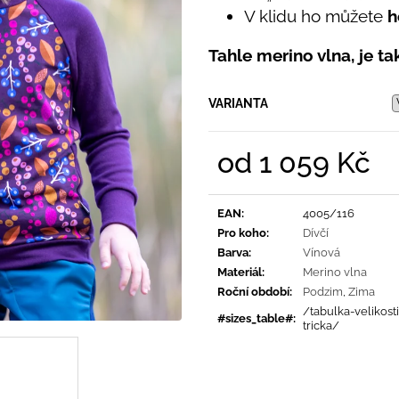
PRUHY MODRÉ
395 Kč
V klidu ho můžete
h
435 Kč
Tahle merino vlna, je t
VARIANTA
od
1 059 Kč
Měrná
cena:
EAN
:
4005/116
Pro koho
:
Dívčí
Barva
:
Vínová
Materiál
:
Merino vlna
Roční období
:
Podzim
,
Zima
/tabulka-velikost
#sizes_table#
:
tricka/