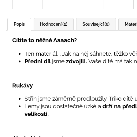
Popis
Hodnocení (2)
Související (8)
Materi
Cítíte to něžné Aaaach?
Ten materiál... Jak na něj sáhnete, těžko vě
Přední díl
jsme
zdvojili.
Vaše dítě má tak n
Rukávy
Střih jsme záměrně prodloužily. Triko dít
Lemy jsou dostatečně úzké a
drží na před
velikosti.