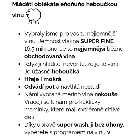
Mláděti oblékáte eňoňuňo heboučkou
vlnu
Vybraly jsme pro vás tu nejjemnější
vlnu. Jemnost vlákna
SUPER FINE
16,5 mikronu. Je to
nejjemnější
běžně
obchodovaná vlna
.
Když ji hladíte, nevěříte, že je to vlna.
Je úžasně
heboučká
.
Hřeje i mokrá.
Odvádí pot
a navlhlá nestudí.
Námi vybraná merino vlna
nekouše
.
Vracejí se k nám pro kukličky
maminky, které mají extrémně citlivé
děti.
Díky úpravě
super wash,
ji
bez úhony,
vyperete s programem na vlnu
v