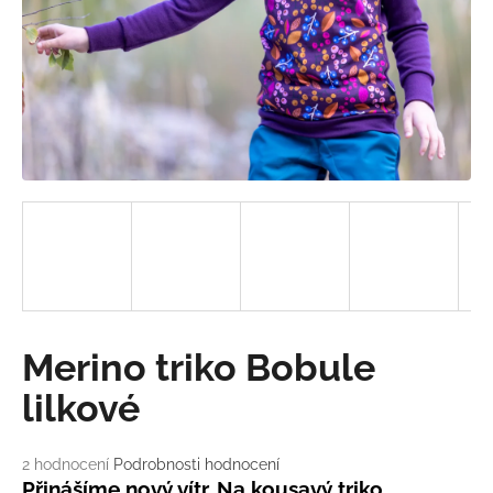
a
j
í
t
?
HLEDAT
D
Merino triko Bobule
o
p
lilkové
o
r
Průměrné
2 hodnocení
Podrobnosti hodnocení
u
hodnocení
Přinášíme nový vítr. Na kousavý triko