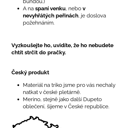
bundou.)
A na
spaní venku
, nebo
v
nevyhřátých peřinách
, je doslova
požehnáním.
Vyzkoušejte ho, uvidíte, že ho nebudete
chtít strčit do pračky.
Český produkt
Materiál na triko jsme pro vás nechaly
natkat v české pletárně.
Merino, stejně jako další Dupeto
oblečení, šijeme v České republice.