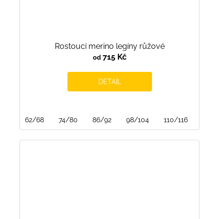
Rostoucí merino legíny růžové
715 Kč
od
DETAIL
62/68
74/80
86/92
98/104
110/116
122/