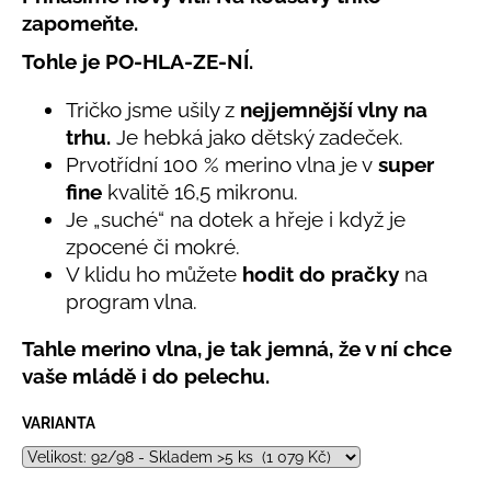
č
produktu
zapomeňte.
u
je
j
5,0
Tohle je PO-HLA-ZE-NÍ.
e
z
5
m
Tričko jsme ušily z
nejjemnější vlny na
hvězdiček.
e
trhu.
Je hebká jako dětský zadeček.
Prvotřídní 100 % merino vlna je v
super
LETNÍ
fine
kvalitě 16,5 mikronu.
RYCHLESCHNOUCÍ
Je „suché“ na dotek a hřeje i když je
KALHOTY
TYRKYSOVÉ
zpocené či mokré.
KORÁLKY
V klidu ho můžete
hodit do pračky
na
695
program vlna.
Kč
Tahle merino vlna, je tak jemná, že v ní chce
vaše mládě i do pelechu.
VARIANTA