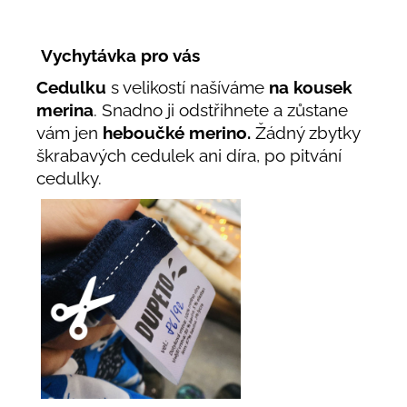
Vychytávka pro vás
Cedulku
s velikostí našíváme
na kousek
merina
. Snadno ji odstřihnete a zůstane
vám jen
heboučké merino.
Žádný zbytky
škrabavých cedulek ani díra, po pitvání
cedulky.