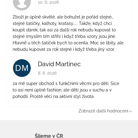
Hodnocení obchodu je 4 z 5 hvězdiček.
10. 6. 2026
Zboží je úplně skvělé, ale bohužel je pořád stejné.,
stejné šatičky, kalhoty, kraťasy..... Takže, když chci
koupit dárek, tak asi za další rok nebudu kupovat to
stejné (myslím tím střih) i když třeba vzory jsou jiné.
Hlavně u těch šatiček bych to ocenila. Moc se líbily, ale
nebudu kupovat za rok stejné i když třeba jiný vzor.
David Martinec
DM
Hodnocení obchodu je 5 z 5 hvězdiček.
8. 6. 2026
za mě super obchod s funkčními věcmi pro děti. Sice
to asi není úplně fashion, ale děti jsou v suchu a v
pohodlí. Prostě věci na aktivní styl života.
Zobrazit další hodnocení
Šijeme v ČR