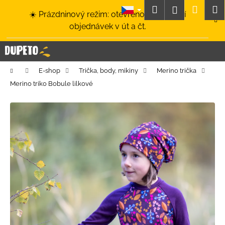
K
Přejít
Hledat
Nákup
M
Přihlášení
☀️ Prázdninový režim: otevřeno a odesílání
na
o
obsah
Zpět
Zpět
objednávek v út a čt.
košík
š
í
C
k
o
Domů
E-shop
Trička, body, mikiny
Merino trička
p
Merino triko Bobule lilkové
o
t
ř
e
b
u
j
e
t
e
n