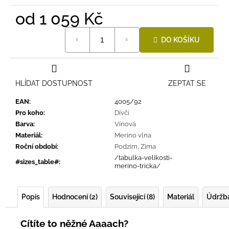
od
1 059 Kč
Měrná
DO KOŠÍKU
cena:
HLÍDAT DOSTUPNOST
ZEPTAT SE
EAN
:
4005/92
Pro koho
:
Dívčí
Barva
:
Vínová
Materiál
:
Merino vlna
Roční období
:
Podzim
,
Zima
/tabulka-velikosti-
#sizes_table#
:
merino-tricka/
Popis
Hodnocení (2)
Související (8)
Materiál
Údržb
Cítíte to něžné Aaaach?