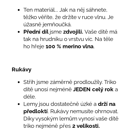
Ten materiál... Jak na něj sáhnete,
těžko věříte, že držíte v ruce vlnu. Je
úžasně jemňoučká.
Přední díl
jsme
zdvojili.
Vaše dítě má
tak na hrudníku o vrstvu víc. Na těle
ho hřeje
100
% merino vlna
.
Rukávy
Střih jsme záměrně prodloužily. Triko
dítě unosí nejméně
JEDEN
celý rok
a
déle.
Lemy jsou dostatečně úzké a
drží na
předloktí
. Rukávy nemusíte ohrnovat.
Díky vysokým lemům vynosí vaše dítě
triko nejméně přes
2 velikosti.