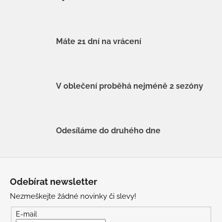
Máte 21 dní na vrácení
V oblečení proběhá nejméně 2 sezóny
Odesíláme do druhého dne
Z
á
Odebírat newsletter
p
Nezmeškejte žádné novinky či slevy!
a
t
E-mail