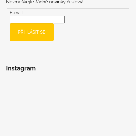
Nezmeškejte žádné novinky či slevy!
a
t
E-mail
í
PŘIHLÁSIT SE
Instagram