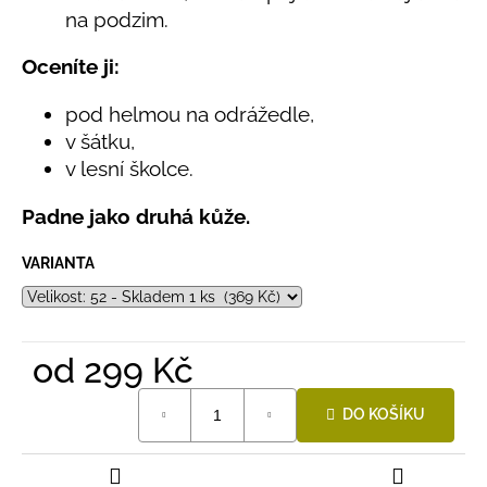
č
na podzim.
u
j
Oceníte ji:
e
m
pod helmou na odrážedle,
e
v šátku,
v lesní školce.
LETNÍ
KLOBOUČEK
Padne jako druhá kůže.
S
OUŠKY
UV
VARIANTA
30
BÍLÝ
395
Kč
od
299 Kč
Měrná
DO KOŠÍKU
cena: