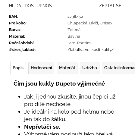
HLÍDAT DOSTUPNOST
ZEPTAT SE
EAN
:
2738/52
Pro koho
:
Chlapecké
,
Dívčí
,
Unisex
Barva
:
Zelená
Materiál
:
Bavlna
Roční období
:
Jaro
,
Podzim
#sizes_table#
:
/tabulka-velikosti-kukly/
Popis
Hodnocení
Materiál
Údržba
Ostatní inform
Čím jsou kukly Dupeto výjimečné
Jak ji jednou zkusíte, jinou čepici už
pro dítě nechcete.
Je ideální na kolo pod helmu nebo
jen tak do šátku.
Nepřetáčí se.
Výborně vám poslouží jako hřejivá