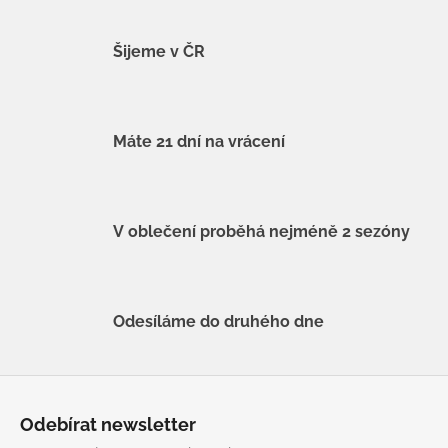
Šijeme v ČR
Máte 21 dní na vrácení
V oblečení proběhá nejméně 2 sezóny
Odesíláme do druhého dne
Z
á
Odebírat newsletter
p