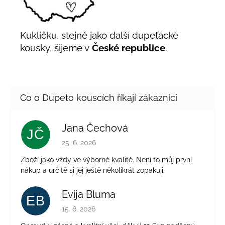
Kukličku, stejně jako další dupeťácké
kousky, šijeme v
České republice
.
Jana Čechová
JČ
Hodnocení obchodu je 5 z 5 hvězdiček.
25. 6. 2026
Zboží jako vždy ve výborné kvalitě. Není to můj první
nákup a určitě si jej ještě několikrát zopakuji.
Evija Bluma
EB
Hodnocení obchodu je 5 z 5 hvězdiček.
15. 6. 2026