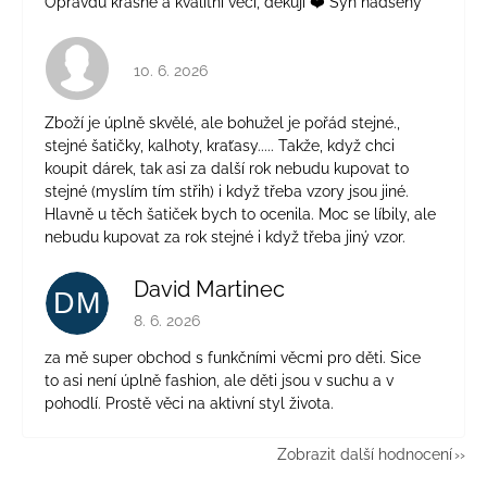
Opravdu krásné a kvalitní věci, děkuji ❤️ Syn nadšený
Hodnocení obchodu je 4 z 5 hvězdiček.
10. 6. 2026
Zboží je úplně skvělé, ale bohužel je pořád stejné.,
stejné šatičky, kalhoty, kraťasy..... Takže, když chci
koupit dárek, tak asi za další rok nebudu kupovat to
stejné (myslím tím střih) i když třeba vzory jsou jiné.
Hlavně u těch šatiček bych to ocenila. Moc se líbily, ale
nebudu kupovat za rok stejné i když třeba jiný vzor.
David Martinec
DM
Hodnocení obchodu je 5 z 5 hvězdiček.
8. 6. 2026
za mě super obchod s funkčními věcmi pro děti. Sice
to asi není úplně fashion, ale děti jsou v suchu a v
pohodlí. Prostě věci na aktivní styl života.
Zobrazit další hodnocení