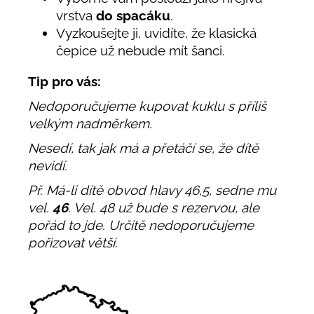
vrstva
do spacáku
.
Vyzkoušejte ji, uvidíte, že klasická
čepice už nebude mít šanci.
Tip pro vás:
Nedoporučujeme kupovat kuklu s příliš
velkým nadměrkem.
Nesedí, tak jak má a přetáčí se, že dítě
nevidí.
Př. Má-li dítě obvod hlavy 46,5, sedne mu
vel.
46
. Vel. 48 už bude s rezervou, ale
pořád to jde. Určitě nedoporučujeme
pořizovat větší.