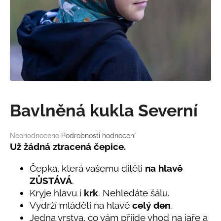
a
j
í
t
?
Bavlněná kukla Severní
HLEDAT
Průměrné
Neohodnoceno
Podrobnosti hodnocení
hodnocení
Už žádná ztracená čepice.
produktu
D
je
o
Čepka, která vašemu dítěti
na hlavě
0,0
p
ZŮSTÁVÁ
.
z
o
Kryje hlavu i
krk
. Nehledáte šálu.
5
r
hvězdiček.
Vydrží mláděti na hlavě
celý den
.
u
Jedna vrstva, co vám přijde vhod na jaře a