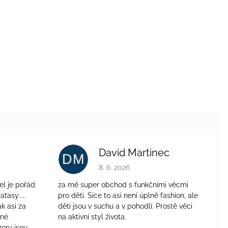
David Martinec
DM
je 4 z 5 hvězdiček.
Hodnocení obchodu je 5 z 5 hvězdiček.
8. 6. 2026
el je pořád
za mě super obchod s funkčními věcmi
aťasy.....
pro děti. Sice to asi není úplně fashion, ale
ak asi za
děti jsou v suchu a v pohodlí. Prostě věci
jné
na aktivní styl života.
zory jsou