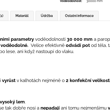
Voděodolnost
:
30000 mm
(1)
Materiál
Údržba
Ostatní informace
ními parametry
voděodolnosti
30 000 mm
a parop
 voděodolné.
Velice efektivně
odvádí pot
od těla, 
 po lese, ani když nastoupí do vlaku.
í
vyrůst
v kalhotách nejméně o
2 konfekční velikost
 vysoký lem
.
 se tak dobře nosí a
nepadají
ani tomu nejmenšímu
v