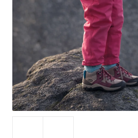
BÍLÝ
395 Kč