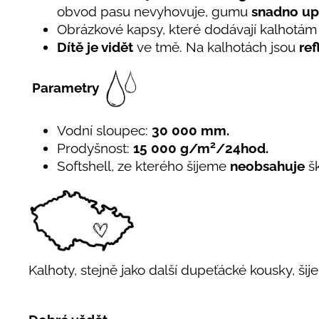
obvod pasu nevyhovuje, gumu
snadno up
Obrázkové kapsy, které dodávají kalhotám
Dítě je vidět
ve tmě. Na kalhotách jsou
ref
Parametry
Vodní sloupec:
30 000 mm.
2
Prodyšnost:
15 000 g/m
/24hod.
Softshell, ze kterého šijeme
neobsahuje
š
Kalhoty, stejně jako další dupeťácké kousky, šij