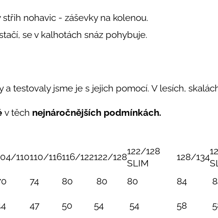
y střih nohavic - záševky na kolenou.
estačí, se v kalhotách snáz pohybuje.
 a testovaly jsme je s jejich pomocí. V lesích, skalách,
é
v těch
nejnáročnějších podmínkách.
122/128
1
104/110
110/116
116/122
122/128
128/134
SLIM
S
70
74
80
80
80
84
8
44
47
50
54
54
58
5