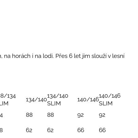
 na horách i na lodi. Přes 6 let jim slouží v lesní
28/134
134/140
140/146
134/140
140/146
LIM
SLIM
SLIM
4
88
88
92
92
8
62
62
66
66