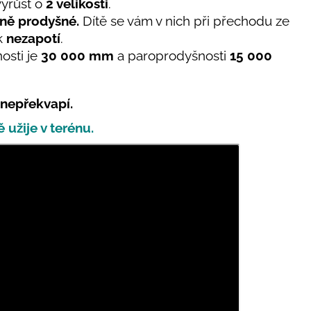
vyrůst o
2 velikosti
.
ně prodyšné.
Dítě se vám v nich při přechodu ze
ak
nezapotí
.
osti
je
30 000 mm
a paroprodyšnosti
15 000
 nepřekvapí.
ě užije v terénu.