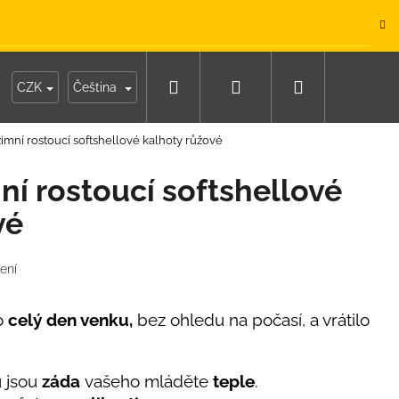
.
Hledat
Přihlášení
Nákupní
y
Moje objednávka
CZK
Čeština
imní rostoucí softshellové kalhoty růžové
košík
ní rostoucí softshellové
vé
ení
lo
celý den venku,
bez ohledu na počasí, a vrátilo
 jsou
záda
vašeho mláděte
teple
.
IKO NÁMOŘNICKÉ