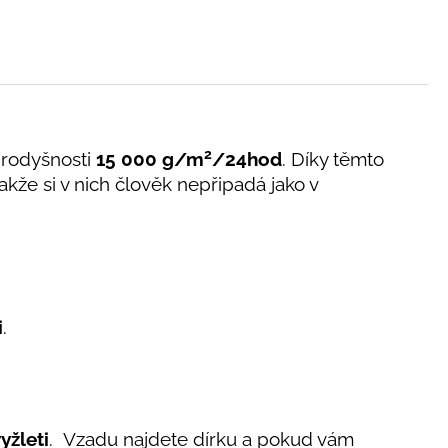
2
rodyšnosti
15 000 g/m
/24hod
. Díky těmto
takže si v nich člověk nepřipadá jako v
i
.
yžleti
. Vzadu najdete dírku a pokud vám