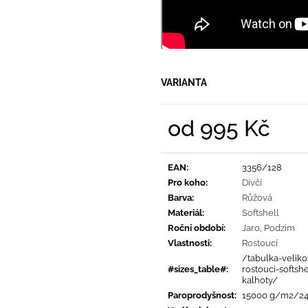
VARIANTA
od
995 Kč
Měrná
cena:
EAN
:
3356/128
Pro koho
:
Dívčí
Barva
:
Růžová
Materiál
:
Softshell
Roční období
:
Jaro
,
Podzim
Vlastnosti
:
Rostoucí
/tabulka-velikos
#sizes_table#
:
rostouci-softsh
kalhoty/
Paroprodyšnost
:
15000 g/m2/2