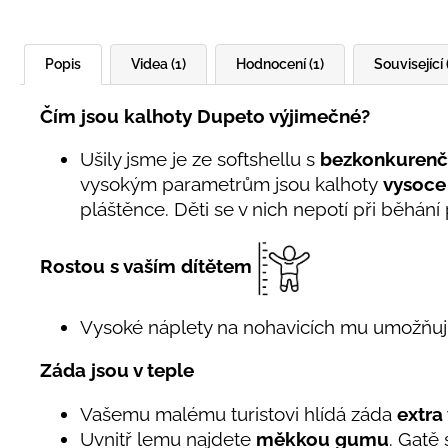
Popis
Videa (1)
Hodnocení (1)
Související 
Čím jsou kalhoty Dupeto výjimečné?
Ušily jsme je ze softshellu s
bezkonkurenč
vysokým parametrům jsou kalhoty
vysoce
pláštěnce. Děti se v nich nepotí při běhání
Rostou s vaším dítětem
Vysoké náplety na nohavicích mu umožňuj
Záda jsou v teple
Vašemu malému turistovi hlídá záda
extra
Uvnitř lemu najdete
měkkou gumu
. Gatě