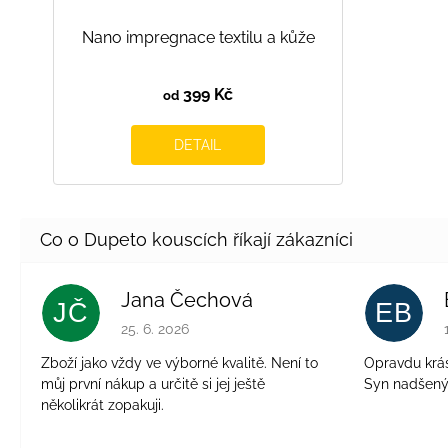
Nano impregnace textilu a kůže
399 Kč
od
DETAIL
Jana Čechová
JČ
EB
Hodnocení obchodu je 5 z 5 hvězdiček.
25. 6. 2026
Zboží jako vždy ve výborné kvalitě. Není to
Opravdu krásn
můj první nákup a určitě si jej ještě
Syn nadšen
několikrát zopakuji.