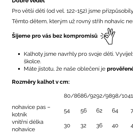
Dobré vědět
Pro větší děti (od vel. 122-152) jsme přizpůsobil
Těmto dětem, kterým už rovný střih nohavic n
Šijeme pro vás bez kompromisů
Kalhoty jsme navrhly pro svoje děti. Vyvíjely
školce.
Máte jistotu, že naše oblečení je
prověřen
Rozměry kalhot v cm:
80/86
86/92
92/98
98/104
nohavice pas –
54
56
62
64
kotník
vnitřní délka
30
32
36
40
nohavice