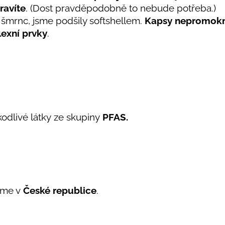
ravíte
. (Dost pravděpodobně to nebude potřeba.)
 šmrnc, jsme podšily softshellem.
Kapsy nepromok
lexní prvky
.
kodlivé látky ze skupiny
PFAS.
eme v
České republice
.