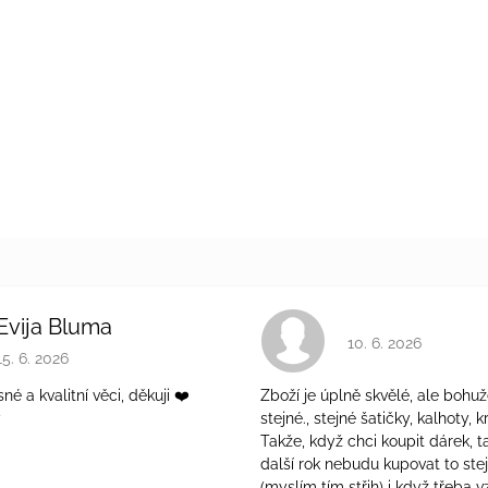
Evija Bluma
Hodnocení obchodu 
10. 6. 2026
Hodnocení obchodu je 5 z 5 hvězdiček.
15. 6. 2026
é a kvalitní věci, děkuji ❤️
Zboží je úplně skvělé, ale bohuž
ý
stejné., stejné šatičky, kalhoty, kr
Takže, když chci koupit dárek, t
další rok nebudu kupovat to ste
(myslím tím střih) i když třeba v