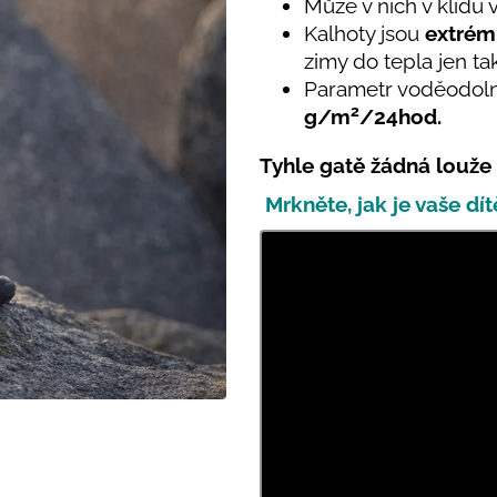
PRUHY MODRÉ
Může v nich v klidu 
395 Kč
Kalhoty jsou
extrém
435 Kč
zimy do tepla jen t
Parametr voděodoln
2
g/m
/24hod.
Tyhle gatě žádná louže
Mrkněte, jak je vaše dít