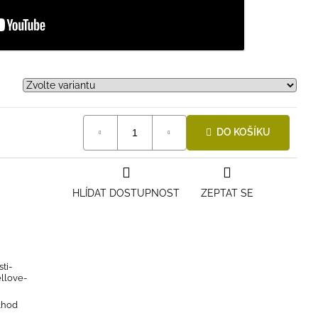
DO KOŠÍKU
HLÍDAT DOSTUPNOST
ZEPTAT SE
ti-
ellove-
4hod