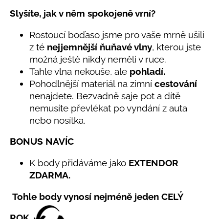
č
5,0
u
Slyšíte, jak v něm spokojeně vrní?
z
j
5
e
Rostoucí boďaso jsme pro vaše mrně ušili
hvězdiček.
m
z té
nejjemnější ňuňavé vlny
, kterou jste
e
možná ještě nikdy neměli v ruce.
Tahle vlna nekouše, ale
pohladí.
Pohodlnější materiál na zimní
cestování
LETNÍ
ČEPICE
nenajdete. Bezvadně saje pot a dítě
UV
nemusíte převlékat po vyndání z auta
30
SVĚTLE
nebo nosítka.
MODRÁ
395
BONUS NAVÍC
Kč
K body přidáváme jako
EXTENDOR
ZDARMA.
Tohle body vynosí nejméně jeden CELÝ
ROK.