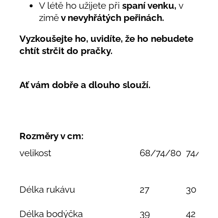
V létě ho užijete při
spaní venku,
v
zimě
v nevyhřátých peřinách.
Vyzkoušejte ho, uvidíte, že ho nebudete
chtít strčit do pračky.
Ať vám dobře a dlouho slouží.
Rozměry v cm:
velikost
68/74/80
74/80/
Délka rukávu
27
30
Délka bodýčka
39
42