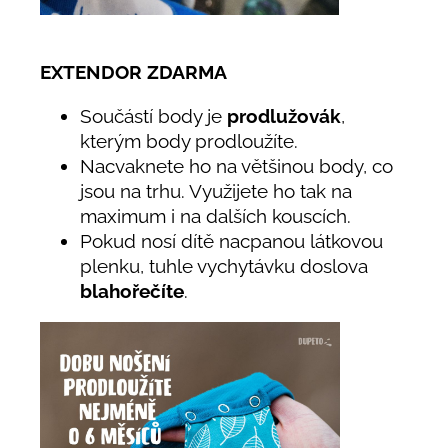
EXTENDOR ZDARMA
Součástí body je
prodlužovák
,
kterým body prodloužíte.
Nacvaknete ho na většinou body, co
jsou na trhu. Využijete ho tak na
maximum i na dalších kouscích.
Pokud nosí dítě nacpanou látkovou
plenku, tuhle vychytávku doslova
blahořečíte
.