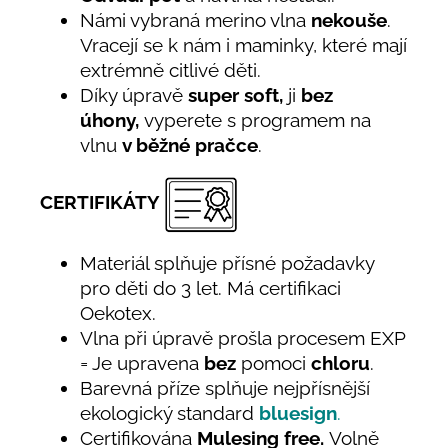
Námi vybraná merino vlna
nekouše
.
Vracejí se k nám i maminky, které mají
extrémně citlivé děti.
Díky úpravě
super soft,
ji
bez
úhony,
vyperete s programem na
vlnu
v běžné pračce
.
CERTIFIKÁTY
Materiál splňuje přísné požadavky
pro děti do 3 let. Má certifikaci
Oekotex.
Vlna při úpravě prošla procesem EXP
= Je upravena
bez
pomoci
chloru
.
Barevná příze splňuje nejpřísnější
ekologický standard
bluesign
.
Certifikována
Mulesing free.
Volně