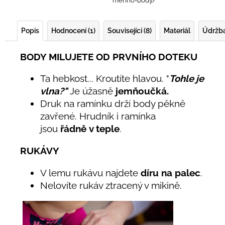
merino-body/
Popis
Hodnocení (1)
Související (8)
Materiál
Údržb
BODY MILUJETE OD PRVNÍHO DOTEKU
Ta hebkost... Kroutíte hlavou. "
Tohle je
vlna?"
Je úžasně
jemňoučká.
Druk na ramínku drží body pěkně
zavřené. Hrudník i ramínka
jsou
řádně
v teple
.
RUKÁVY
V lemu rukávu najdete
díru na palec
.
Nelovíte rukáv ztracený v mikině.