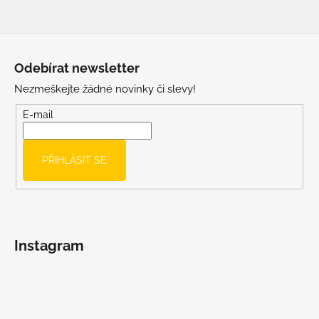
Z
á
Odebírat newsletter
p
Nezmeškejte žádné novinky či slevy!
a
t
E-mail
í
PŘIHLÁSIT SE
Instagram