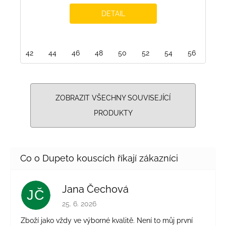
DETAIL
42
44
46
48
50
52
54
56
ZOBRAZIT VŠECHNY SOUVISEJÍCÍ
PRODUKTY
Jana Čechová
JČ
Hodnocení obchodu je 5 z 5 hvězdiček.
25. 6. 2026
Zboží jako vždy ve výborné kvalitě. Není to můj první