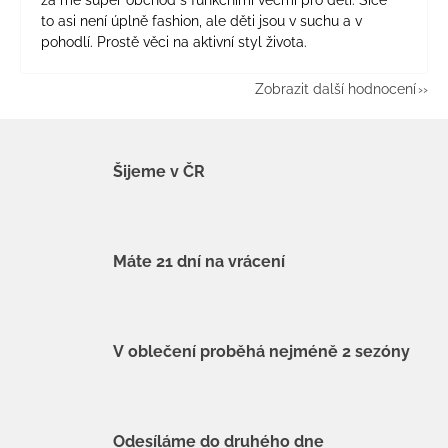
za mě super obchod s funkčními věcmi pro děti. Sice
to asi není úplně fashion, ale děti jsou v suchu a v
pohodlí. Prostě věci na aktivní styl života.
Zobrazit další hodnocení
Šijeme v ČR
Máte 21 dní na vrácení
V oblečení proběhá nejméně 2 sezóny
Odesíláme do druhého dne