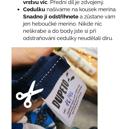
vrstvu víc
. Přední díl je zdvojený.
Cedulku
našíváme na kousek merina.
Snadno ji odstřihnete
a zůstane vám
jen heboučké merino. Nikde nic
neškrabe a do body jste si při
odstraňování cedulky neudělali díru.