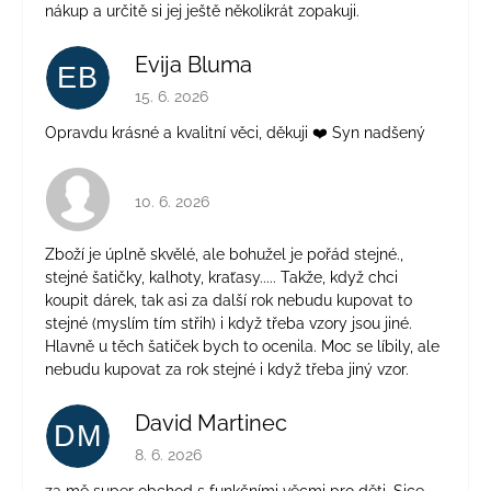
nákup a určitě si jej ještě několikrát zopakuji.
Evija Bluma
EB
Hodnocení obchodu je 5 z 5 hvězdiček.
15. 6. 2026
Opravdu krásné a kvalitní věci, děkuji ❤️ Syn nadšený
Hodnocení obchodu je 4 z 5 hvězdiček.
10. 6. 2026
Zboží je úplně skvělé, ale bohužel je pořád stejné.,
stejné šatičky, kalhoty, kraťasy..... Takže, když chci
koupit dárek, tak asi za další rok nebudu kupovat to
stejné (myslím tím střih) i když třeba vzory jsou jiné.
Hlavně u těch šatiček bych to ocenila. Moc se líbily, ale
nebudu kupovat za rok stejné i když třeba jiný vzor.
David Martinec
DM
Hodnocení obchodu je 5 z 5 hvězdiček.
8. 6. 2026