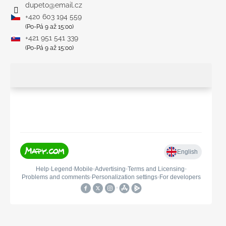
dupeto
@
email.cz
+420 603 194 559
(Po-Pá 9 až 15:00)
+421 951 541 339
(Po-Pá 9 až 15:00)