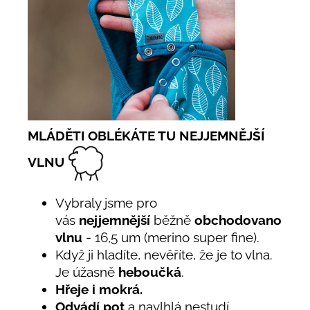
MLÁDĚTI OBLÉKÁTE TU NEJJEMNĚJŠÍ
VLNU
Vybraly jsme pro
vás
nejjemnější
běžně
obchodovanou
vlnu
- 16,5 um (merino super fine).
Když ji hladíte, nevěříte, že je to vlna.
Je úžasně
heboučká
.
Hřeje i mokrá.
Odvádí pot
a navlhlá nestudí.