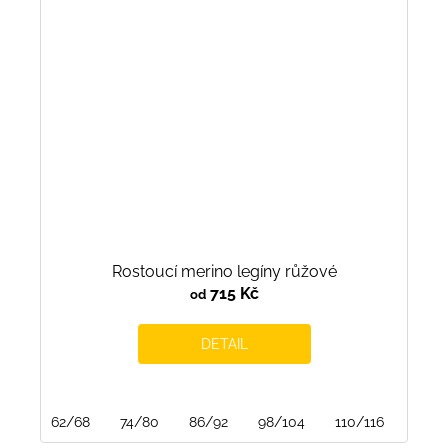
Rostoucí merino legíny růžové
715 Kč
od
DETAIL
62/68
74/80
86/92
98/104
110/116
122/