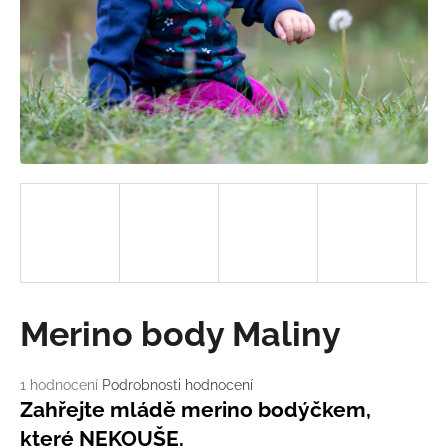
a
j
í
t
?
HLEDAT
D
Merino body Maliny
o
p
o
Průměrné
1 hodnocení
Podrobnosti hodnocení
hodnocení
r
Zahřejte mládě merino bodýčkem,
produktu
u
které NEKOUŠE.
je