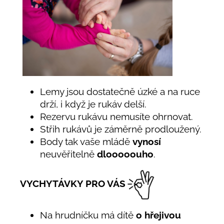
Lemy jsou dostatečně úzké a na ruce
drží, i když je rukáv delší.
Rezervu rukávu nemusíte ohrnovat.
Střih rukávů je záměrně prodloužený.
Body tak vaše mládě
vynosí
neuvěřitelně
dlooooouho
.
VYCHYTÁVKY PRO VÁS
Na hrudníčku má dítě
o hřejivou