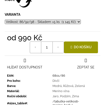
VARIANTA
od
990 Kč
Měrná
DO KOŠÍKU
cena:
HLÍDAT DOSTUPNOST
ZEPTAT SE
EAN
:
6801/86
Pro koho
:
Dívčí
Barva
:
Modrá
,
Růžová
,
Zelená
Materiál
:
Merino vlna
Roční období
:
Jaro
,
Podzim
,
Zima
/tabulka-velikosti-
#sizes_table#
: