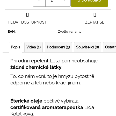
DO KOŠÍKU
cena:
HLÍDAT DOSTUPNOST
ZEPTAT SE
EAN
:
Zvolte variantu
Popis
Videa (1)
Hodnocení (3)
Související (8)
Ostatn
Přírodní repelent Lesa pán neobsahuje
žádné chemické látky
.
To, co nám voní, to je hmyzu bytostně
odporné a letí nebo kráčí jinam.
Éterické oleje
pečlivě vybírala
certifikovaná aromaterapeutka
Lída
Kotalíková.