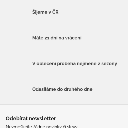
Šijeme v ČR
Máte 21 dní na vrácení
V oblečení proběhá nejméně 2 sezóny
Odesíláme do druhého dne
Z
á
Odebírat newsletter
p
Nezmeškejte žádné novinky či slevy!