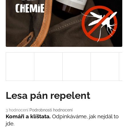
a
j
í
t
?
HLEDAT
D
Lesa pán repelent
o
p
o
Průměrné
3 hodnocení
Podrobnosti hodnocení
hodnocení
r
Komáři a klíštata.
Odpinkáváme, jak nejdál to
produktu
u
jde.
je