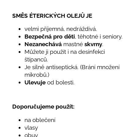
SMĚS ÉTERICKÝCH OLEJŮ JE
velmi příjemná, nedráždivá.
Bezpečná pro děti
, těhotné i seniory.
Nezanechává
mastné
skvrny
.
Můžete ji použít i na desinfekci
štípanců.
Je silně antiseptická. (Brání množení
mikrobů.)
Ulevuje
od bolesti.
Doporučujeme použít:
na oblečení
vlasy
obuv