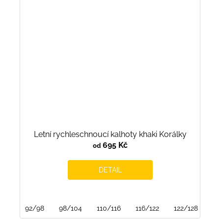
Letní rychleschnoucí kalhoty khaki Korálky
695 Kč
od
DETAIL
92/98
98/104
110/116
116/122
122/128
15