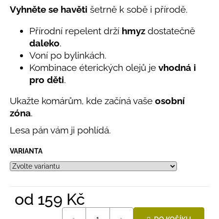
č
5,0
Vyhněte se havěti
šetrně k sobě i přírodě.
u
z
j
5
Přírodní repelent drží
hmyz
dostatečně
e
hvězdiček.
daleko
.
m
e
Voní po bylinkách.
Kombinace éterických olejů je
vhodná i
pro děti
.
BAMBUSOVÉ
TRIKO
Ukažte komárům, kde začíná vaše
osobní
NÁMOŘNICKÉ
PRUHY
zóna
.
MODRÉ
Lesa pán vám ji pohlídá.
435
Kč
VARIANTA
od
159 Kč
Měrná