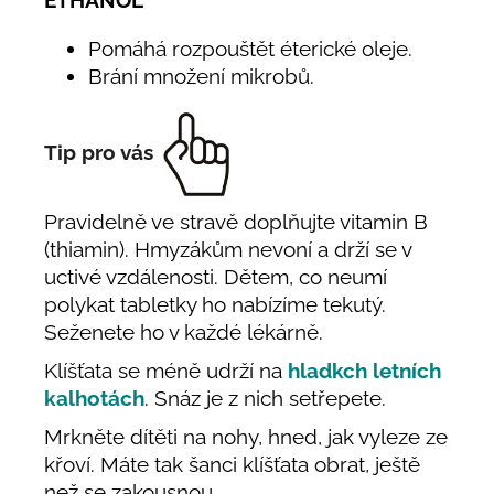
Pomáhá rozpouštět éterické oleje.
Brání množení mikrobů.
Tip pro vás
Pravidelně ve stravě doplňujte vitamin B
(thiamin). Hmyzákům nevoní a drží se v
uctivé vzdálenosti. Dětem, co neumí
polykat tabletky ho nabízíme tekutý.
Seženete ho v každé lékárně.
Klíšťata se méně udrží na
hladkch letních
kalhotách
. Snáz je z nich setřepete.
Mrkněte dítěti na nohy, hned, jak vyleze ze
křoví. Máte tak šanci klíšťata obrat, ještě
než se zakousnou.