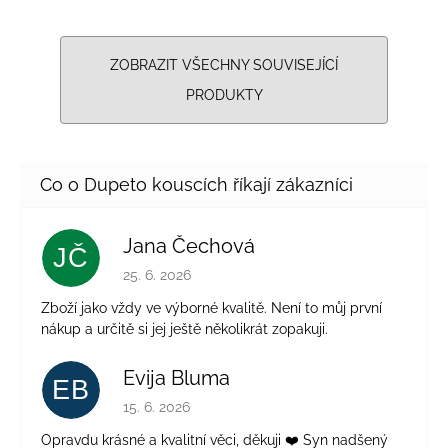
ZOBRAZIT VŠECHNY SOUVISEJÍCÍ
PRODUKTY
Jana Čechová
JČ
Hodnocení obchodu je 5 z 5 hvězdiček.
25. 6. 2026
Zboží jako vždy ve výborné kvalitě. Není to můj první
nákup a určitě si jej ještě několikrát zopakuji.
Evija Bluma
EB
Hodnocení obchodu je 5 z 5 hvězdiček.
15. 6. 2026
Opravdu krásné a kvalitní věci, děkuji ❤️ Syn nadšený