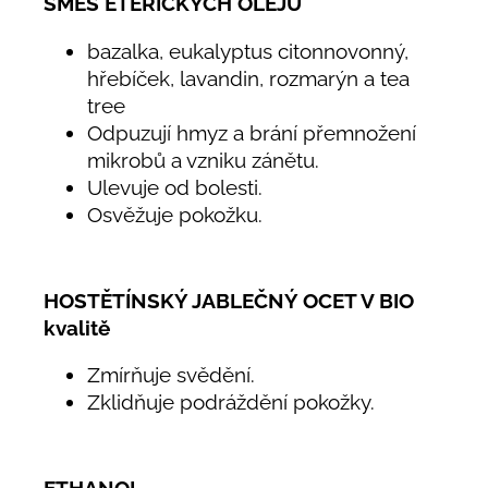
SMĚS ÉTERICKÝCH OLEJŮ
bazalka, eukalyptus citonnovonný,
hřebíček, lavandin, rozmarýn a tea
tree
Odpuzují hmyz a brání přemnožení
mikrobů a vzniku zánětu.
Ulevuje od bolesti.
Osvěžuje pokožku.
HOSTĚTÍNSKÝ JABLEČNÝ OCET V BIO
kvalitě
Zmírňuje svědění.
Zklidňuje podráždění pokožky.
ETHANOL