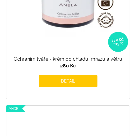
330 KČ
–15 %
Ochráním tváře - krém do chladu, mrazu a větru
280 Kč
DETAIL
AKCE