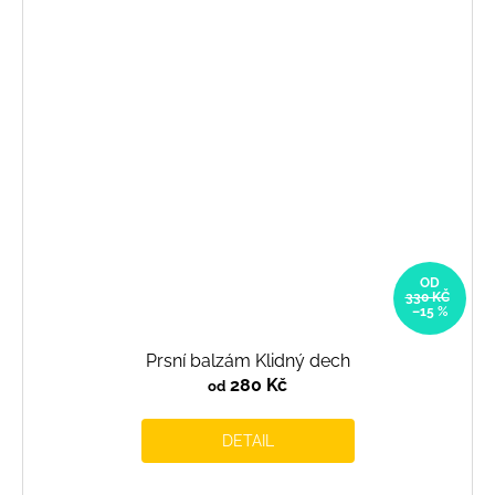
OD
330 KČ
–15 %
Prsní balzám Klidný dech
280 Kč
od
DETAIL