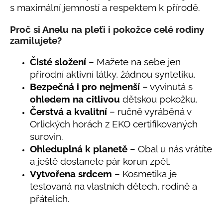
s maximální jemností a respektem k přírodě.
a
j
Proč si Anelu na pleťi i pokožce celé rodiny
í
zamilujete?
t
Čisté složení
– Mažete na sebe jen
?
přírodní aktivní látky, žádnou syntetiku.
Bezpečná i pro nejmenší
– vyvinutá s
ohledem na citlivou
dětskou pokožku.
Čerstvá a kvalitní
– ručně vyráběná v
HLEDAT
Orlických horách z EKO certifikovaných
surovin.
Ohleduplná k planetě
– Obal u nás vrátíte
D
a ještě dostanete pár korun zpět.
o
Vytvořena srdcem
– Kosmetika je
p
testovaná na vlastních dětech, rodině a
o
přátelích.
r
u