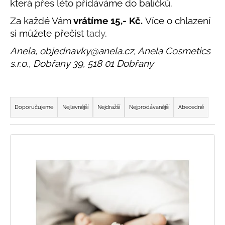
která přes léto přidáváme do balíčků.
Za každé Vám
vrátíme 15,- Kč.
Více o chlazení
si můžete přečíst
tady
.
Anela, objednavky@anela.cz, Anela Cosmetics
s.r.o., Dobřany 39, 518 01 Dobřany
Ř
a
Doporučujeme
Nejlevnější
Nejdražší
Nejprodávanější
Abecedně
z
e
V
n
ý
í
p
p
i
r
s
o
p
d
r