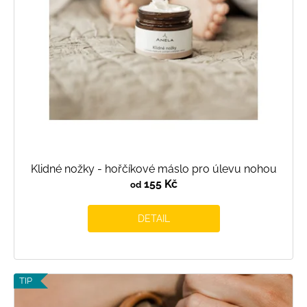
u
o
k
d
t
u
ů
k
t
ů
Klidné nožky - hořčíkové máslo pro úlevu nohou
155 Kč
od
DETAIL
TIP