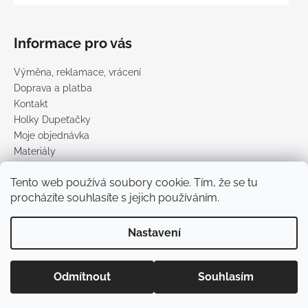
Informace pro vás
Výměna, reklamace, vrácení
Doprava a platba
Kontakt
Holky Dupeťačky
Moje objednávka
Materiály
Obchodní podmínky
Tento web používá soubory cookie. Tím, že se tu
Podmínky ochrany osobních údajů
procházíte souhlasíte s jejich používáním.
Prodávané značky
Nastavení
Vytvořil Shoptet
Copyright 2026
DUPETO
. Všechna práva vyhrazena.
Upravit
Odmítnout
Souhlasím
nastavení cookies