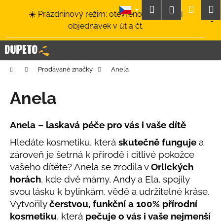
K
Přejít
Hledat
Nákup
M
Přihlášení
☀️ Prázdninový režim: otevřeno a odesílání
na
o
obsah
Zpět
Zpět
objednávek v út a čt.
košík
š
í
C
k
o
Domů
Prodávané značky
Anela
p
o
Anela
t
ř
Anela – laskavá péče pro vás i vaše dítě
e
b
Hledáte kosmetiku, která
skutečně funguje
a
zároveň je šetrná k přírodě i citlivé pokožce
u
vašeho dítěte? Anela se zrodila v
Orlických
j
horách
, kde dvě mámy, Andy a Ela, spojily
e
svou lásku k bylinkám, vědě a udržitelné kráse.
t
Vytvořily
čerstvou, funkční a 100% přírodní
e
kosmetiku
, která
pečuje o vás i vaše nejmenší
n