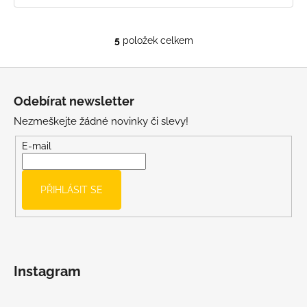
5
položek celkem
O
v
Z
l
á
á
Odebírat newsletter
d
p
a
Nezmeškejte žádné novinky či slevy!
a
c
t
E-mail
í
í
p
r
PŘIHLÁSIT SE
v
k
y
v
ý
Instagram
p
i
s