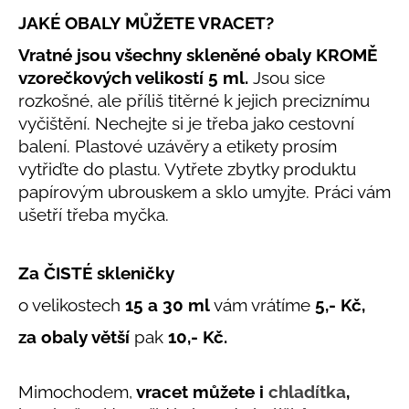
č
u
JAKÉ OBALY MŮŽETE VRACET?
j
Vratné jsou všechny skleněné obaly KROMĚ
e
vzorečkových velikostí 5 ml.
Jsou sice
m
rozkošné, ale příliš titěrné k jejich preciznímu
e
vyčištění. Nechejte si je třeba jako cestovní
balení. Plastové uzávěry a etikety prosím
LETNÍ
vytřiďte do plastu. Vytřete zbytky produktu
KLOBOUČEK
S
papírovým ubrouskem a sklo umyjte. Práci vám
OUŠKY
ušetří třeba myčka.
UV
30
BÍLÝ
Za ČISTÉ skleničky
395
Kč
o velikostech
15 a 30 ml
vám vrátíme
5,- Kč,
za obaly větší
pak
10,- Kč.
Mimochodem,
vracet můžete i
chladítka
,