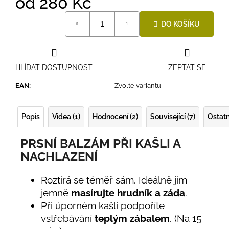
od
280 Kč
Měrná
DO KOŠÍKU
cena:
HLÍDAT DOSTUPNOST
ZEPTAT SE
EAN
:
Zvolte variantu
Popis
Videa (1)
Hodnocení (2)
Související (7)
Ostatn
PRSNÍ BALZÁM PŘI KAŠLI A
NACHLAZENÍ
Roztírá se téměř sám. Ideálně jím
jemně
masírujte hrudník a záda
.
Při úporném kašli podpoříte
vstřebávání
teplým zábalem
. (Na 15