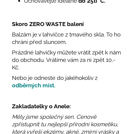
Uchovávejte ideálně
do 25ti °C.
Skoro ZERO WASTE balení
Balzám je v lahvičce z tmavého skla. To ho
chrání před sluncem.
Prázdné lahvičky můžete vrátit zpět k nám
do obchodu. Vrátíme vám za ni zpět 10,-
Kč.
Nebo je odneste do jakéhokoliv z
odběrných míst.
Zakladatelky o Anele:
Měly jsme společný sen. Cenově
zpřístupnit tu nejlepší přírodní kosmetiku,
která vyřeší ekzémy, akné, zmírní vrásky a