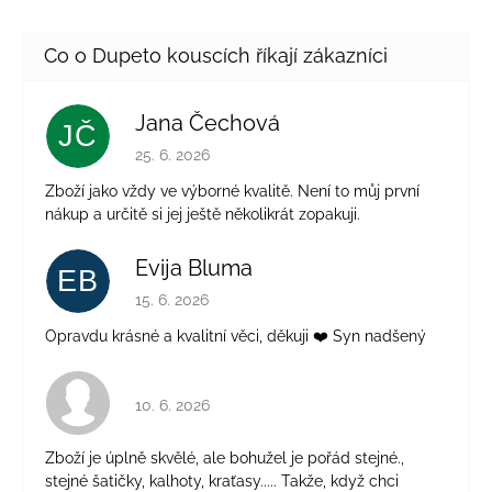
Jana Čechová
JČ
Hodnocení obchodu je 5 z 5 hvězdiček.
25. 6. 2026
Zboží jako vždy ve výborné kvalitě. Není to můj první
nákup a určitě si jej ještě několikrát zopakuji.
Evija Bluma
EB
Hodnocení obchodu je 5 z 5 hvězdiček.
15. 6. 2026
Opravdu krásné a kvalitní věci, děkuji ❤️ Syn nadšený
Hodnocení obchodu je 4 z 5 hvězdiček.
10. 6. 2026
Zboží je úplně skvělé, ale bohužel je pořád stejné.,
stejné šatičky, kalhoty, kraťasy..... Takže, když chci