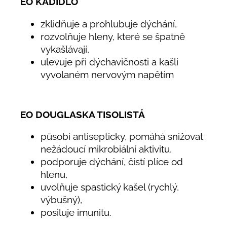
EO KADIDLO
zklidňuje a prohlubuje dýchání,
rozvolňuje hleny, které se špatně
vykašlávají,
ulevuje při dýchavičnosti a kašli
vyvolaném nervovým napětím
EO DOUGLASKA TISOLISTÁ
působí antisepticky, pomáhá snižovat
nežádoucí mikrobiální aktivitu,
podporuje dýchání, čistí plíce od
hlenu,
uvolňuje spastický kašel (rychlý,
výbušný),
posiluje imunitu.