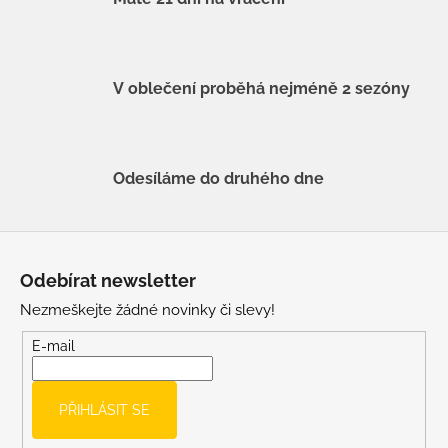
V oblečení proběhá nejméně 2 sezóny
Odesíláme do druhého dne
Z
á
Odebírat newsletter
p
Nezmeškejte žádné novinky či slevy!
a
t
E-mail
í
PŘIHLÁSIT SE