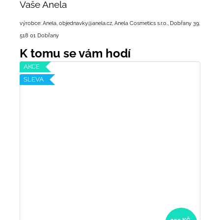
Vaše Anela
výrobce: Anela, objednavky@anela.cz, Anela Cosmetics s.r.o., Dobřany 39,
518 01 Dobřany
AKCE
SLEVA