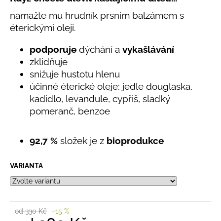
č
produktu
u
namažte mu hrudník prsním balzámem s
je
j
5,0
éterickými oleji.
e
z
5
m
podporuje
dýchání a
vykašlávání
hvězdiček.
e
zklidňuje
snižuje hustotu hlenu
BAMBUSOVÉ
účinné éterické oleje: jedle douglaska,
TRIKO
kadidlo, levandule, cypřiš, sladký
NÁMOŘNICKÉ
PRUHY
pomeranč, benzoe
MODRÉ
435
92,7 %
složek je z
bioprodukce
Kč
VARIANTA
od 330 Kč
–15 %