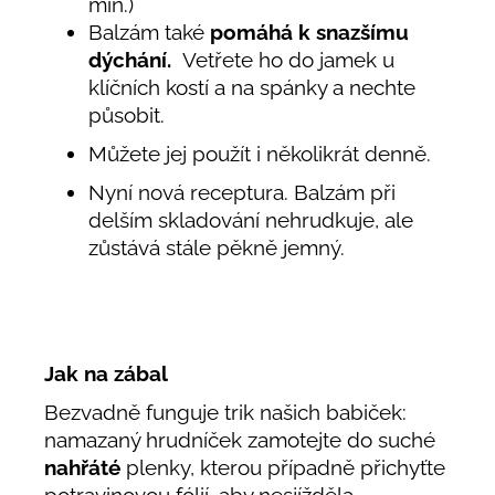
min.)
Balzám také
pomáhá k snazšímu
dýchání.
Vetřete ho do jamek u
klíčních kostí a na spánky a nechte
působit.
Můžete jej použít i několikrát denně.
Nyní nová receptura. Balzám při
delším skladování nehrudkuje, ale
zůstává stále pěkně jemný.
Jak na zábal
Bezvadně funguje trik našich babiček:
namazaný hrudníček zamotejte do suché
nahřáté
plenky, kterou případně přichyťte
potravinovou fólií, aby nesjížděla.