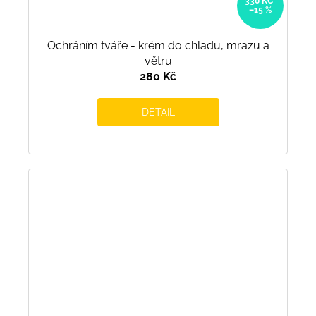
330 KČ
–15 %
Ochráním tváře - krém do chladu, mrazu a
větru
280 Kč
DETAIL