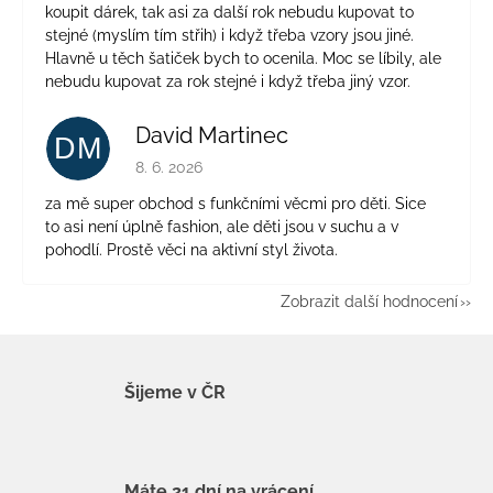
koupit dárek, tak asi za další rok nebudu kupovat to
stejné (myslím tím střih) i když třeba vzory jsou jiné.
Hlavně u těch šatiček bych to ocenila. Moc se líbily, ale
nebudu kupovat za rok stejné i když třeba jiný vzor.
David Martinec
DM
Hodnocení obchodu je 5 z 5 hvězdiček.
8. 6. 2026
za mě super obchod s funkčními věcmi pro děti. Sice
to asi není úplně fashion, ale děti jsou v suchu a v
pohodlí. Prostě věci na aktivní styl života.
Zobrazit další hodnocení
Šijeme v ČR
Máte 21 dní na vrácení