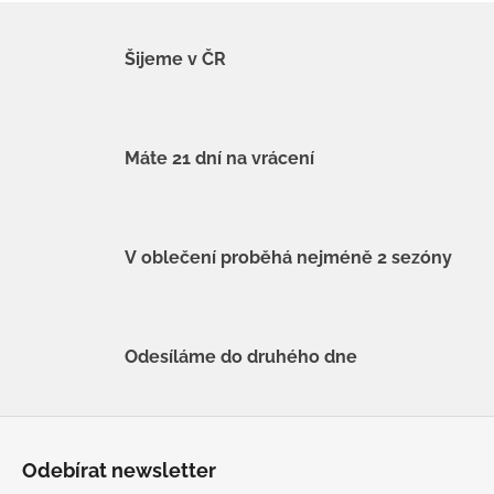
Šijeme v ČR
Máte 21 dní na vrácení
V oblečení proběhá nejméně 2 sezóny
Odesíláme do druhého dne
Z
á
Odebírat newsletter
p