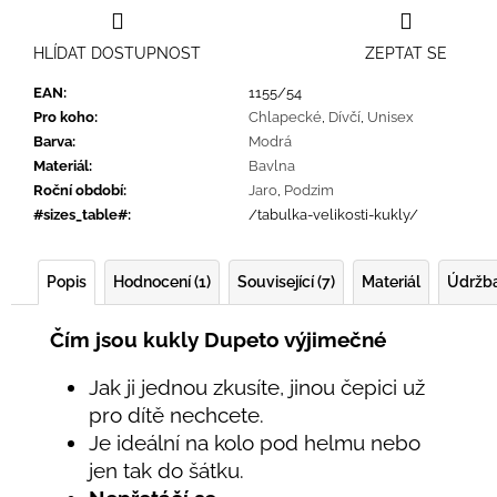
HLÍDAT DOSTUPNOST
ZEPTAT SE
EAN
:
1155/54
Pro koho
:
Chlapecké
,
Dívčí
,
Unisex
Barva
:
Modrá
Materiál
:
Bavlna
Roční období
:
Jaro
,
Podzim
#sizes_table#
:
/tabulka-velikosti-kukly/
Popis
Hodnocení (1)
Související (7)
Materiál
Údržb
Čím jsou kukly Dupeto výjimečné
Jak ji jednou zkusíte, jinou čepici už
pro dítě nechcete.
Je ideální na kolo pod helmu nebo
jen tak do šátku.