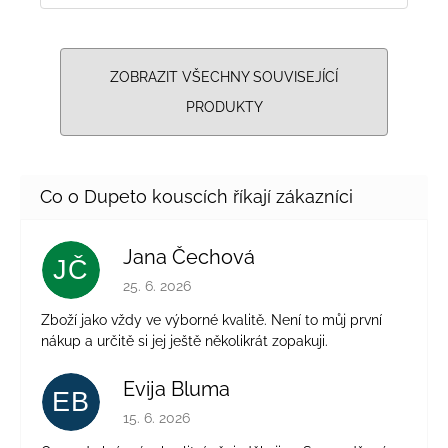
ZOBRAZIT VŠECHNY SOUVISEJÍCÍ
PRODUKTY
Jana Čechová
JČ
Hodnocení obchodu je 5 z 5 hvězdiček.
25. 6. 2026
Zboží jako vždy ve výborné kvalitě. Není to můj první
nákup a určitě si jej ještě několikrát zopakuji.
Evija Bluma
EB
Hodnocení obchodu je 5 z 5 hvězdiček.
15. 6. 2026