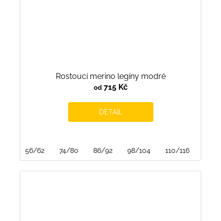
Rostoucí merino legíny modré
715 Kč
od
DETAIL
56/62
74/80
86/92
98/104
110/116
122/