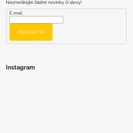
Nezmeškejte žádné novinky či slevy!
a
t
E-mail
í
PŘIHLÁSIT SE
Instagram