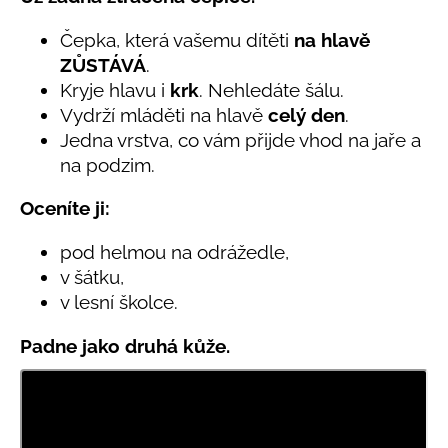
č
produktu
u
je
Čepka, která vašemu dítěti
na hlavě
j
5,0
ZŮSTÁVÁ
.
e
z
Kryje hlavu i
krk
. Nehledáte šálu.
5
m
hvězdiček.
e
Vydrží mláděti na hlavě
celý den
.
Jedna vrstva, co vám přijde vhod na jaře a
na podzim.
LETNÍ
KLOBOUČEK
S
Oceníte ji:
OUŠKY
UV
pod helmou na odrážedle,
30
BÍLÝ
v šátku,
v lesní školce.
395
Kč
Padne jako druhá kůže.