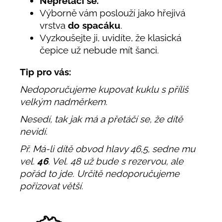
Nepřetáčí se.
Výborně vám poslouží jako hřejivá
vrstva
do spacáku
.
Vyzkoušejte ji, uvidíte, že klasická
čepice už nebude mít šanci.
Tip pro vás:
Nedoporučujeme kupovat kuklu s příliš
velkým nadměrkem.
Nesedí, tak jak má a přetáčí se, že dítě
nevidí.
Př. Má-li dítě obvod hlavy 46,5, sedne mu
vel.
46
. Vel. 48 už bude s rezervou, ale
pořád to jde. Určitě nedoporučujeme
pořizovat větší.