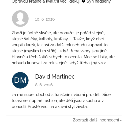
Opravdu krásné a kvalitní věci, děkuji ❤️ Syn nadšený
Hodnocení obchodu je 4 z 5 hvězdiček.
10. 6. 2026
Zboží je úplně skvělé, ale bohužel je pořád stejné.,
stejné šatičky, kalhoty, kraťasy..... Takže, když chci
koupit dárek, tak asi za další rok nebudu kupovat to
stejné (myslím tím střih) i když třeba vzory jsou jiné.
Hlavně u těch šatiček bych to ocenila. Moc se líbily, ale
nebudu kupovat za rok stejné i když třeba jiný vzor.
David Martinec
DM
Hodnocení obchodu je 5 z 5 hvězdiček.
8. 6. 2026
za mě super obchod s funkčními věcmi pro děti. Sice
to asi není úplně fashion, ale děti jsou v suchu a v
pohodlí. Prostě věci na aktivní styl života.
Zobrazit další hodnocení