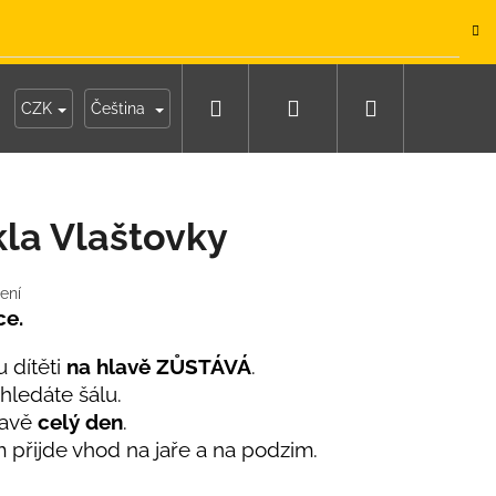
.
Hledat
Přihlášení
Nákupní
y
Moje objednávka
CZK
Čeština
košík
la Vlaštovky
ení
ce.
 dítěti
na hlavě ZŮSTÁVÁ
.
hledáte šálu.
lavě
celý den
.
m přijde vhod na jaře a na podzim.
IKO NÁMOŘNICKÉ