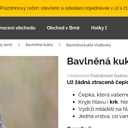
 Prázdninový režim: otevřeno a odesílání objednávek v út a čt
nocení obchodu
Obchod v Brně
Holky Dupeťačk
Co potřebujete najít?
ly tenčí
Bavlněné kukly
Bavlněná kukla Vlaštovky
HLEDAT
Bavlněná kuk
Průměrné
1 hodnocení
Podrobnosti hodnoc
Doporučujeme
hodnocení
Už žádná ztracená čepi
produktu
je
Čepka, která vašemu
5,0
Kryje hlavu i
krk
. Ne
z
Vydrží mláděti na h
5
hvězdiček.
Jedna vrstva, co vá
LETNÍ ČEPICE UV 30 SVĚTLE MODRÁ
BAMBUSOVÉ TR