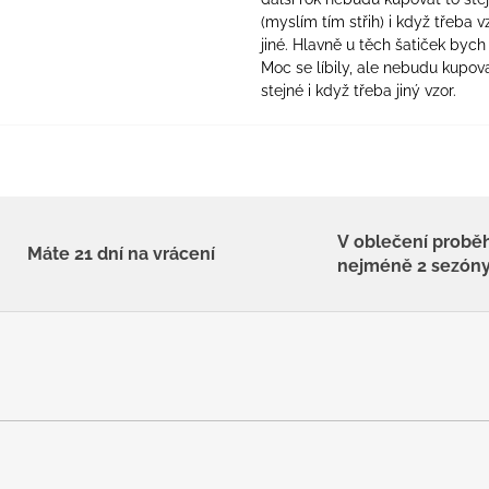
(myslím tím střih) i když třeba v
jiné. Hlavně u těch šatiček bych 
Moc se líbily, ale nebudu kupova
stejné i když třeba jiný vzor.
V oblečení probě
Máte 21 dní na vrácení
nejméně 2 sezón