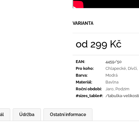
VARIANTA
od
299 Kč
Měrná
cena:
EAN
:
4459/50
Pro koho
:
Chlapecké
,
Dívčí
,
Barva
:
Modrá
Materiál
:
Bavlna
Roční období
:
Jaro
,
Podzim
#sizes_table#
:
/tabulka-velikost
ál
Údržba
Ostatní informace