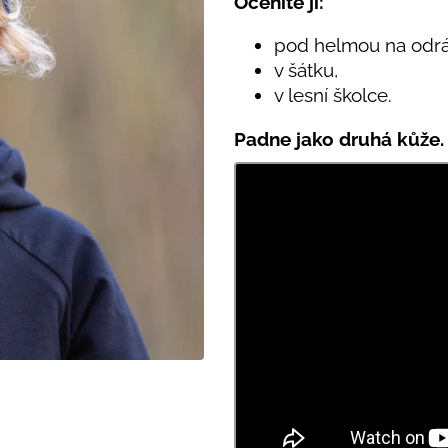
Oceníte ji:
PRUHY MODRÉ
395 Kč
435 Kč
pod helmou na odrá
v šátku,
v lesní školce.
Padne jako druhá kůže.