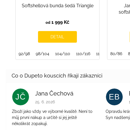
Softshellová bunda šedá Triangle
Ja
softs
1 999 Kč
od
DETAIL
92/98
98/104
104/110
110/116
116/122
80/86
Jana Čechová
JČ
EB
Hodnocení obchodu je 5 z 5 hvězdiček.
25. 6. 2026
Zboží jako vždy ve výborné kvalitě. Není to
Opravdu krásn
můj první nákup a určitě si jej ještě
Syn nadšen
několikrát zopakuji.