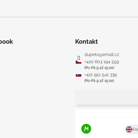
book
Kontakt
dupeto
@
email.cz
+420 603 194 559
(Po-Pá 9 až 15:00)
+421 951 541 339
(Po-Pá 9 až 15:00)