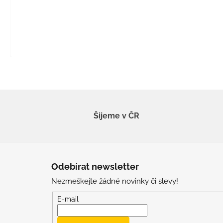
Šijeme v ČR
Z
á
Odebírat newsletter
p
Nezmeškejte žádné novinky či slevy!
a
t
E-mail
í