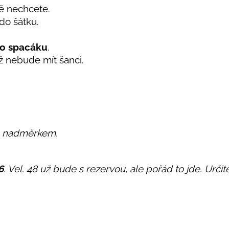
tě nechcete.
do šátku.
o spacáku
.
už nebude mít šanci.
m nadměrkem.
6
. Vel. 48 už bude s rezervou, ale pořád to jde. Urč