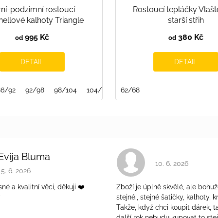
rní-podzimní rostoucí
Rostoucí tepláčky Vlašt
hellové kalhoty Triangle
starší střih
995 Kč
380 Kč
od
od
DETAIL
DETAIL
86/92
92/98
98/104
104/110
62/68
110/116
116/122
122/128
Evija Bluma
Hodnocení obchodu 
10. 6. 2026
Hodnocení obchodu je 5 z 5 hvězdiček.
15. 6. 2026
é a kvalitní věci, děkuji ❤️
Zboží je úplně skvělé, ale bohuž
ý
stejné., stejné šatičky, kalhoty, kr
Takže, když chci koupit dárek, t
další rok nebudu kupovat to ste