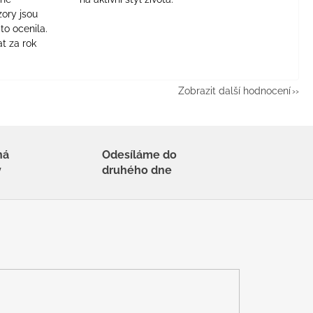
zory jsou
to ocenila.
t za rok
Zobrazit další hodnocení
há
Odesíláme do
y
druhého dne