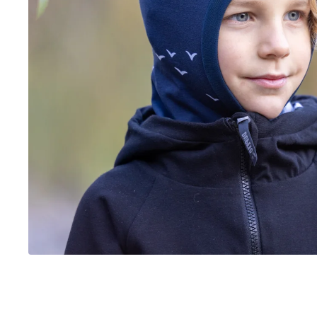
BÍLÝ
395 Kč