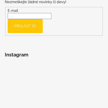
Nezmeškejte žádné novinky či slevy!
a
t
E-mail
í
PŘIHLÁSIT SE
Instagram