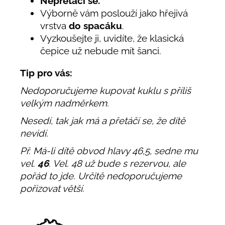
Nepřetáčí se.
Výborně vám poslouží jako hřejivá
vrstva
do spacáku
.
Vyzkoušejte ji, uvidíte, že klasická
čepice už nebude mít šanci.
Tip pro vás:
Nedoporučujeme kupovat kuklu s příliš
velkým nadměrkem.
Nesedí, tak jak má a přetáčí se, že dítě
nevidí.
Př. Má-li dítě obvod hlavy 46,5, sedne mu
vel.
46
. Vel. 48 už bude s rezervou, ale
pořád to jde. Určitě nedoporučujeme
pořizovat větší.