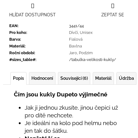
HLÍDAT DOSTUPNOST
ZEPTAT SE
EAN
:
3441/44
Pro koho
:
Dívčí
,
Unisex
Barva
:
Fialová
Materiál
:
Bavlna
Roční období
:
Jaro
,
Podzim
#sizes_table#
:
/tabulka-velikosti-kukly/
Popis
Hodnocení
Související (6)
Materiál
Údržba
Čím jsou kukly Dupeto výjimečné
Jak ji jednou zkusíte, jinou čepici už
pro dítě nechcete.
Je ideální na kolo pod helmu nebo
jen tak do šátku.