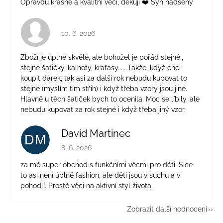
Opravdu krásné a kvalitní věci, děkuji ❤️ Syn nadšený
Hodnocení obchodu je 4 z 5 hvězdiček.
10. 6. 2026
Zboží je úplně skvělé, ale bohužel je pořád stejné.,
stejné šatičky, kalhoty, kraťasy..... Takže, když chci
koupit dárek, tak asi za další rok nebudu kupovat to
stejné (myslím tím střih) i když třeba vzory jsou jiné.
Hlavně u těch šatiček bych to ocenila. Moc se líbily, ale
nebudu kupovat za rok stejné i když třeba jiný vzor.
David Martinec
DM
Hodnocení obchodu je 5 z 5 hvězdiček.
8. 6. 2026
za mě super obchod s funkčními věcmi pro děti. Sice
to asi není úplně fashion, ale děti jsou v suchu a v
pohodlí. Prostě věci na aktivní styl života.
Zobrazit další hodnocení