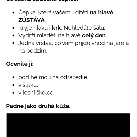
č
produktu
u
je
Čepka, která vašemu dítěti
na hlavě
j
0,0
ZŮSTÁVÁ
.
e
z
Kryje hlavu i
krk
. Nehledáte šálu.
5
m
hvězdiček.
e
Vydrží mláděti na hlavě
celý den
.
Jedna vrstva, co vám přijde vhod na jaře a
na podzim.
LETNÍ
RYCHLESCHNOUCÍ
KALHOTY
Oceníte ji:
ŽLUTÉ
695
pod helmou na odrážedle,
Kč
v šátku,
v lesní školce.
Padne jako druhá kůže.