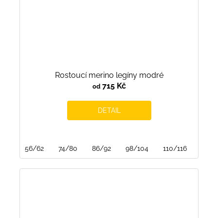
Rostoucí merino legíny modré
715 Kč
od
DETAIL
56/62
74/80
86/92
98/104
110/116
122/