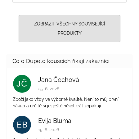
ZOBRAZIT VŠECHNY SOUVISEJÍCÍ
PRODUKTY
Jana Čechová
JČ
Hodnocení obchodu je 5 z 5 hvězdiček.
25. 6. 2026
Zboží jako vždy ve výborné kvalitě. Není to můj první
nákup a určitě si jej ještě několikrát zopakuji.
Evija Bluma
EB
Hodnocení obchodu je 5 z 5 hvězdiček.
15. 6. 2026