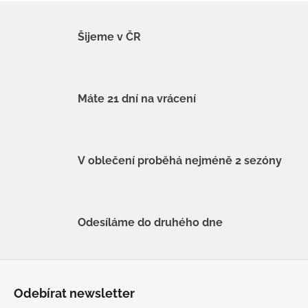
Šijeme v ČR
Máte 21 dní na vrácení
V oblečení proběhá nejméně 2 sezóny
Odesíláme do druhého dne
Z
á
Odebírat newsletter
p