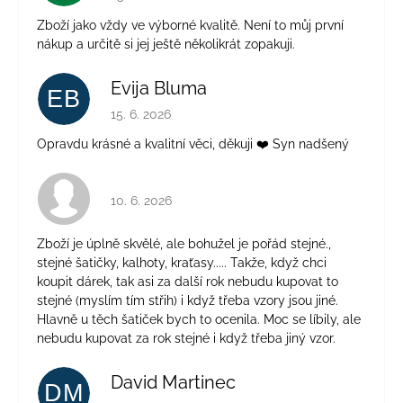
Zboží jako vždy ve výborné kvalitě. Není to můj první
nákup a určitě si jej ještě několikrát zopakuji.
Evija Bluma
EB
Hodnocení obchodu je 5 z 5 hvězdiček.
15. 6. 2026
Opravdu krásné a kvalitní věci, děkuji ❤️ Syn nadšený
Hodnocení obchodu je 4 z 5 hvězdiček.
10. 6. 2026
Zboží je úplně skvělé, ale bohužel je pořád stejné.,
stejné šatičky, kalhoty, kraťasy..... Takže, když chci
koupit dárek, tak asi za další rok nebudu kupovat to
stejné (myslím tím střih) i když třeba vzory jsou jiné.
Hlavně u těch šatiček bych to ocenila. Moc se líbily, ale
nebudu kupovat za rok stejné i když třeba jiný vzor.
David Martinec
DM
Hodnocení obchodu je 5 z 5 hvězdiček.