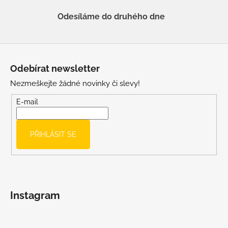
Odesíláme do druhého dne
Z
á
Odebírat newsletter
p
Nezmeškejte žádné novinky či slevy!
a
t
E-mail
í
PŘIHLÁSIT SE
Instagram