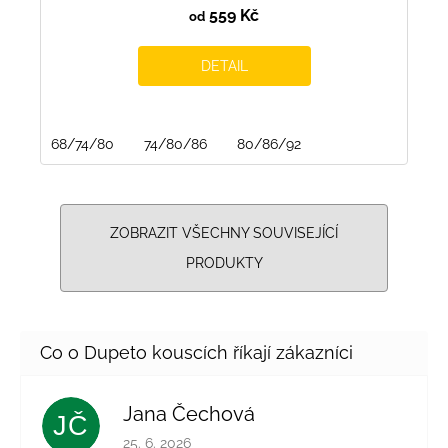
559 Kč
od
DETAIL
68/74/80
74/80/86
80/86/92
ZOBRAZIT VŠECHNY SOUVISEJÍCÍ
PRODUKTY
Jana Čechová
JČ
Hodnocení obchodu je 5 z 5 hvězdiček.
25. 6. 2026