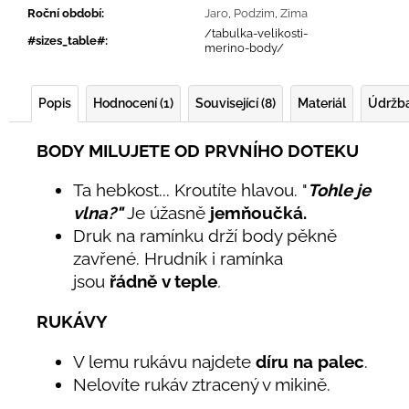
Roční období
:
Jaro
,
Podzim
,
Zima
/tabulka-velikosti-
#sizes_table#
:
merino-body/
Popis
Hodnocení (1)
Související (8)
Materiál
Údržb
BODY MILUJETE OD PRVNÍHO DOTEKU
Ta hebkost... Kroutíte hlavou. "
Tohle je
vlna?"
Je úžasně
jemňoučká.
Druk na ramínku drží body pěkně
zavřené. Hrudník i ramínka
jsou
řádně
v teple
.
RUKÁVY
V lemu rukávu najdete
díru na palec
.
Nelovíte rukáv ztracený v mikině.