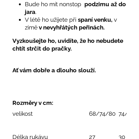
Bude ho mít nonstop
podzimu až do
jara
.
V létě ho užijete při
spaní venku,
v
zimě
v nevyhřátých peřinách.
Vyzkoušejte ho, uvidíte, že ho nebudete
chtít strčit do pračky.
Ať vám dobře a dlouho slouží.
Rozměry v cm:
velikost
68/74/80
74/80/
Délka rukávu
27
30