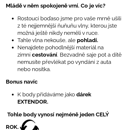
č
5,0
Mládě v něm spokojeně vrní. Co je víc?
u
z
j
5
Rostoucí boďaso jsme pro vaše mrně ušili
e
hvězdiček.
z té nejjemnější ňuňuňu vlny, kterou jste
m
e
možná ještě nikdy neměli v ruce.
Tahle vlna nekouše, ale
pohladí.
Nenajdete pohodlnější materiál na
LETNÍ
zimní
cestování
. Bezvadně saje pot a dítě
RYCHLESCHNOUCÍ
KALHOTY
nemusíte převlékat po vyndání z auta
TYRKYSOVÉ
nebo nosítka.
KORÁLKY
695
Bonus navíc
Kč
K body přidáváme jako
dárek
EXTENDOR.
Tohle body vynosí nejméně jeden CELÝ
ROK.