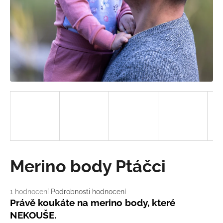
a
j
í
t
?
HLEDAT
D
Merino body Ptáčci
o
p
o
Průměrné
1 hodnocení
Podrobnosti hodnocení
hodnocení
r
Právě koukáte na merino body, které
produktu
u
NEKOUŠE.
je