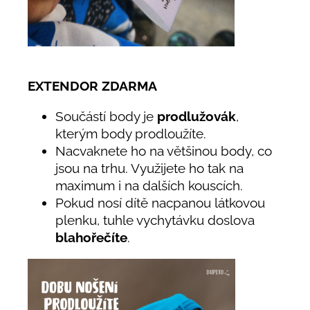
EXTENDOR ZDARMA
Součástí body je
prodlužovák
,
kterým body prodloužíte.
Nacvaknete ho na většinou body, co
jsou na trhu. Využijete ho tak na
maximum i na dalších kouscích.
Pokud nosí dítě nacpanou látkovou
plenku, tuhle vychytávku doslova
blahořečíte
.