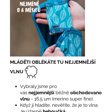
MLÁDĚTI OBLÉKÁTE TU NEJJEMNĚJŠÍ
VLNU
Vybraly jsme pro
vás
nejjemnější
běžně
obchodovanou
vlnu
- 16,5 um (merino super fine).
Když ji hladíte, nevěříte, že je to vlna.
Je úžasně
heboučká
.