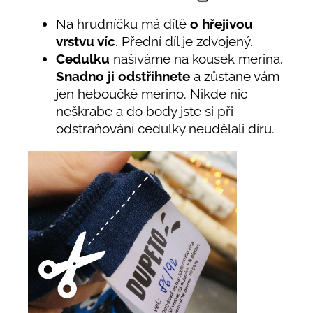
Na hrudníčku má dítě
o hřejivou
vrstvu víc
. Přední díl je zdvojený.
Cedulku
našíváme na kousek merina.
Snadno ji odstřihnete
a zůstane vám
jen heboučké merino. Nikde nic
neškrabe a do body jste si při
odstraňování cedulky neudělali díru.