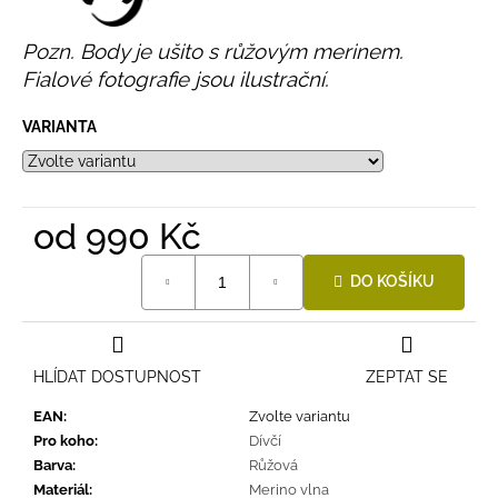
Pozn. Body je ušito s růžovým merinem.
Fialové fotografie jsou ilustrační.
VARIANTA
od
990 Kč
Měrná
DO KOŠÍKU
cena:
HLÍDAT DOSTUPNOST
ZEPTAT SE
EAN
:
Zvolte variantu
Pro koho
:
Dívčí
Barva
:
Růžová
Materiál
:
Merino vlna