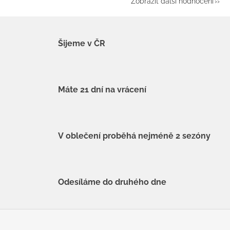
Zobrazit další hodnocení
Šijeme v ČR
Máte 21 dní na vrácení
V oblečení proběhá nejméně 2 sezóny
Odesíláme do druhého dne
Z
á