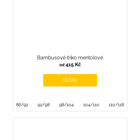
Bambusové triko mentolové
415 Kč
od
DETAIL
86/92
92/98
98/104
104/110
110/116
116