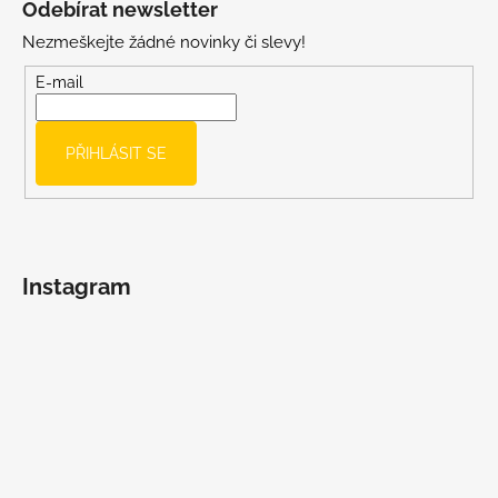
Odebírat newsletter
p
Nezmeškejte žádné novinky či slevy!
a
t
E-mail
í
PŘIHLÁSIT SE
Instagram