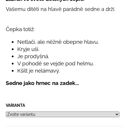
č
produktu
u
Vašemu dítěti na hlavě parádně sedne a drží.
je
j
0,0
e
z
5
m
Čepka totiž:
hvězdiček.
e
Netlačí, ale něžně obepne hlavu.
Kryje uši.
LETNÍ
RYCHLESCHNOUCÍ
Je prodyšná.
KALHOTY
V pohodě se vejde pod helmu.
ŽLUTÉ
Kšilt je nelámavý.
695
Kč
Sedne jako hrnec na zadek
...
VARIANTA