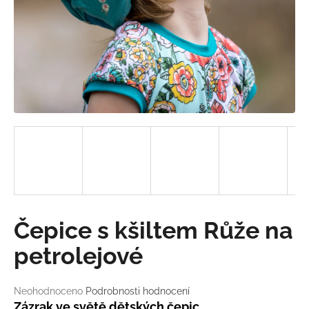
a
j
í
t
?
HLEDAT
D
Čepice s kšiltem Růže na
o
p
petrolejové
o
r
Průměrné
Neohodnoceno
Podrobnosti hodnocení
u
hodnocení
Zázrak ve světě dětských čepic.