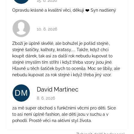
15. 6. 2026
Opravdu krásné a kvalitní věci, děkuji ❤️ Syn nadšený
Hodnocení obchodu je 4 z 5 hvězdiček.
10. 6. 2026
Zboží je úplně skvělé, ale bohužel je pořád stejné.,
stejné šatičky, kalhoty, kraťasy..... Takže, když chci
koupit dárek, tak asi za další rok nebudu kupovat to
stejné (myslím tím střih) i když třeba vzory jsou jiné.
Hlavně u těch šatiček bych to ocenila. Moc se líbily, ale
nebudu kupovat za rok stejné i když třeba jiný vzor.
David Martinec
DM
Hodnocení obchodu je 5 z 5 hvězdiček.
8. 6. 2026
za mě super obchod s funkčními věcmi pro děti. Sice
to asi není úplně fashion, ale děti jsou v suchu a v
pohodlí. Prostě věci na aktivní styl života.