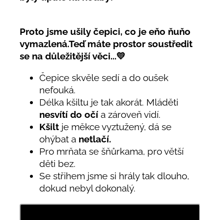
Proto jsme ušily čepici, co je eňo ňuňo
vymazlená.Teď máte prostor soustředit
se na důležitější věci...💛
Čepice skvěle sedí a do oušek
nefouká.
Délka kšiltu je tak akorát. Mláděti
nesvítí do očí
a zároveň vidí.
Kšilt
je měkce vyztužený, dá se
ohýbat a
netlačí.
Pro mrňata se šňůrkama, pro větší
děti bez.
Se střihem jsme si hrály tak dlouho,
dokud nebyl dokonalý.