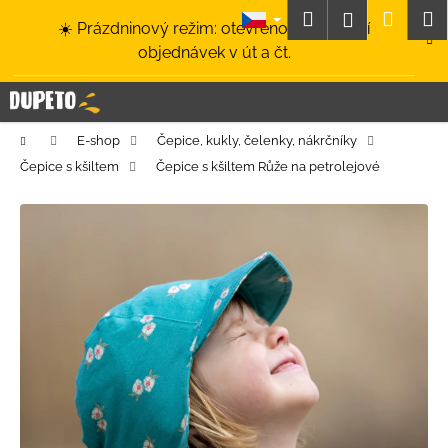
K
Přejít
Hledat
Nákup
M
Přihlášení
☀️ Prázdninový režim: otevřeno a odesílání
na
o
obsah
Zpět
Zpět
objednávek v út a čt.
košík
š
í
C
k
o
Domů
E-shop
Čepice, kukly, čelenky, nákrčníky
p
Čepice s kšiltem
Čepice s kšiltem Růže na petrolejové
o
t
ř
e
b
u
j
e
t
e
n