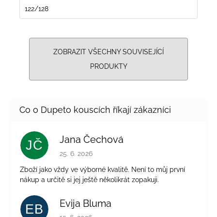
122/128
ZOBRAZIT VŠECHNY SOUVISEJÍCÍ
PRODUKTY
Jana Čechová
JČ
Hodnocení obchodu je 5 z 5 hvězdiček.
25. 6. 2026
Zboží jako vždy ve výborné kvalitě. Není to můj první
nákup a určitě si jej ještě několikrát zopakuji.
Evija Bluma
EB
Hodnocení obchodu je 5 z 5 hvězdiček.