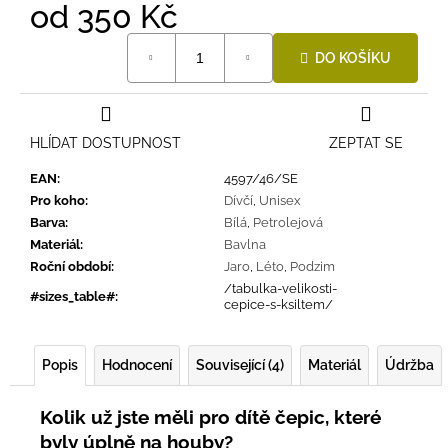
od
350 Kč
Měrná
DO KOŠÍKU
cena:
HLÍDAT DOSTUPNOST
ZEPTAT SE
EAN
:
4597/46/SE
Pro koho
:
Dívčí
,
Unisex
Barva
:
Bílá
,
Petrolejová
Materiál
:
Bavlna
Roční období
:
Jaro
,
Léto
,
Podzim
/tabulka-velikosti-
#sizes_table#
:
cepice-s-ksiltem/
Popis
Hodnocení
Související (4)
Materiál
Údržba
Kolik už jste měli pro dítě čepic, které
byly úplně na houby?