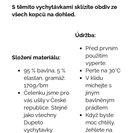
S těmito vychytávkami s
klízíte obdiv ze
všech kopců na dohled.
Údržba:
Před prvním
použitím
Složení materiálu:
vyperte.
95 % bavlna, 5 %
Perte na 30°C
elastan, gramáž:
V klidu
170g/bm
míchejte s
Čelenku jsme pro
jiným
vás ušily v České
bavlněným
republice. Stejně
prádlem.
jako všechny
Když byste
Dupeto
moc chtěly,
vychytávky.
žehlete na