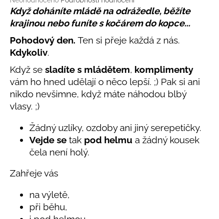
č
Neohodnoceno
Podrobnosti hodnocení
hodnocení
Když doháníte mládě na odrážedle, běžíte
u
produktu
j
krajinou nebo funíte s kočárem do kopce...
je
e
0,0
Pohodový den.
Ten si přeje každá z nás.
m
z
Kdykoliv
.
e
5
hvězdiček.
Když se
sladíte s mládětem
,
komplimenty
vám ho hned udělají o něco lepší. ;) Pak si ani
LETNÍ
KLOBOUČEK
nikdo nevšimne, když máte náhodou blbý
S
vlasy. ;)
OUŠKY
UV
30
Žádný uzlíky, ozdoby ani jiný serepetičky.
BÍLÝ
Vejde se
tak
pod helmu
a žádný kousek
395
čela není holý.
Kč
Zahřeje vás
na výletě,
při běhu,
i pod helmou.