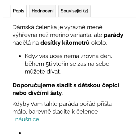
Popis
Hodnocení
Související (2)
Dámská čelenka je výrazně méně
výhřevná než merino varianta, ale
parády
nadělá na
desítky kilometrů
okolo.
Když váš účes nemá zrovna den,
během 5ti vteřin se zas na sebe
můžete dívat.
Doporučujeme sladit s dětskou čepicí
nebo dívčími šaty.
Kdyby Vám tahle paráda pořád přišla
málo, barevně sladíte k čelence
i
náušnice.