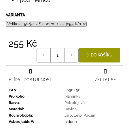
VARIANTA
255 Kč
Měrná
DO KOŠÍKU
cena:
HLÍDAT DOSTUPNOST
ZEPTAT SE
EAN
:
4696/52
Pro koho
:
Maminky
Barva
:
Petrolejová
Materiál
:
Bavlna
Roční období
:
Jaro
,
Léto
,
Podzim
#sizes_table#
:
hidden