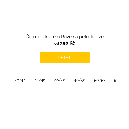
Čepice s kšiltem Růže na petrolejové
350 Kč
od
DETAIL
42/44
44/46
46/48
48/50
50/52
52/54