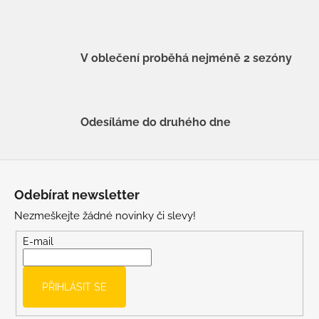
V oblečení proběhá nejméně 2 sezóny
Odesíláme do druhého dne
Z
á
Odebírat newsletter
p
Nezmeškejte žádné novinky či slevy!
a
t
E-mail
í
PŘIHLÁSIT SE