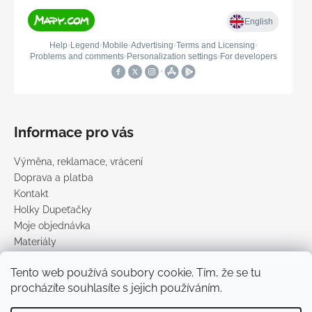
Informace pro vás
Výměna, reklamace, vrácení
Doprava a platba
Kontakt
Holky Dupeťačky
Moje objednávka
Materiály
Obchodní podmínky
Tento web používá soubory cookie. Tím, že se tu
Podmínky ochrany osobních údajů
procházíte souhlasíte s jejich používáním.
Prodávané značky