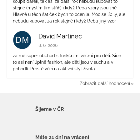
koupit dárek, tak asi za další rok nebudu kupovat to
stejné (myslím tím střih) i když třeba vzory jsou jiné.
Hlavně u těch šatiček bych to ocenila. Moc se líbily, ale
nebudu kupovat za rok stejné i když třeba jiný vzor.
David Martinec
DM
Hodnocení obchodu je 5 z 5 hvězdiček.
8. 6. 2026
za mě super obchod s funkčními věcmi pro děti. Sice
to asi není úplně fashion, ale děti jsou v suchu a v
pohodlí. Prostě věci na aktivní styl života.
Zobrazit další hodnocení
Šijeme v ČR
Máte 21 dní na vrácení