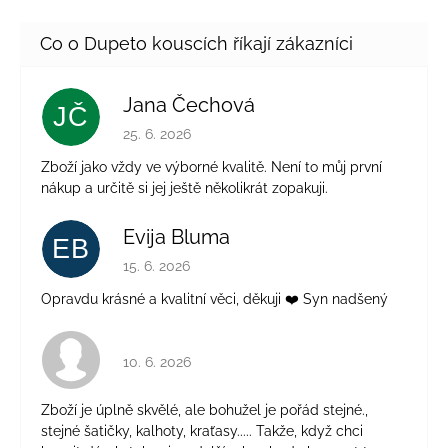
Jana Čechová
JČ
Hodnocení obchodu je 5 z 5 hvězdiček.
25. 6. 2026
Zboží jako vždy ve výborné kvalitě. Není to můj první
nákup a určitě si jej ještě několikrát zopakuji.
Evija Bluma
EB
Hodnocení obchodu je 5 z 5 hvězdiček.
15. 6. 2026
Opravdu krásné a kvalitní věci, děkuji ❤️ Syn nadšený
Hodnocení obchodu je 4 z 5 hvězdiček.
10. 6. 2026
Zboží je úplně skvělé, ale bohužel je pořád stejné.,
stejné šatičky, kalhoty, kraťasy..... Takže, když chci