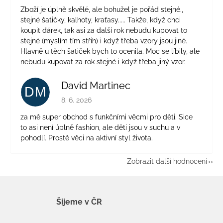
Zboží je úplně skvělé, ale bohužel je pořád stejné.,
stejné šatičky, kalhoty, kraťasy..... Takže, když chci
koupit dárek, tak asi za další rok nebudu kupovat to
stejné (myslím tím střih) i když třeba vzory jsou jiné.
Hlavně u těch šatiček bych to ocenila. Moc se líbily, ale
nebudu kupovat za rok stejné i když třeba jiný vzor.
David Martinec
DM
Hodnocení obchodu je 5 z 5 hvězdiček.
8. 6. 2026
za mě super obchod s funkčními věcmi pro děti. Sice
to asi není úplně fashion, ale děti jsou v suchu a v
pohodlí. Prostě věci na aktivní styl života.
Zobrazit další hodnocení
Šijeme v ČR