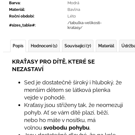
Barva
:
Modrá
Materiál
:
Bavlna
Roční období
:
Léto
/tabulka-velikosti-
#sizes_table#
:
kratasy/
Popis
Hodnocení (1)
Související (7)
Materiál
Údržb
KRAŤASY PRO DÍTĚ, KTERÉ SE
NEZASTAVÍ
Sed je dostatečně široký i hluboký, že
menším dětem se látková plenka
vejde v pohodě.
Kraťasy jsou střiženy tak, že neomezují
pohyb. Ať se vám dítě plazí, běží,
nebo ho máte v nosítku, má
volnou
svobodu pohybu
.
Jsou dostatečně dlouhé, že na kole