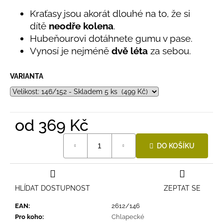
č
z
u
Kraťasy jsou akorát dlouhé na to, že si
5
hvězdiček.
j
dítě
neodře kolena
.
e
Hubeňourovi dotáhnete gumu v pase.
m
Vynosí je nejméně
dvě léta
za sebou.
e
VARIANTA
BAMBUSOVÉ
TRIKO
NÁMOŘNICKÉ
PRUHY
MODRÉ
od
369 Kč
435
Měrná
Kč
DO KOŠÍKU
cena:
HLÍDAT DOSTUPNOST
ZEPTAT SE
EAN
:
2612/146
Pro koho
:
Chlapecké