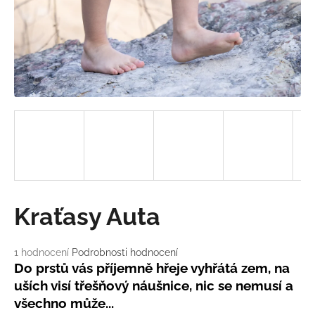
a
j
í
t
?
HLEDAT
Kraťasy Auta
D
o
Průměrné
1 hodnocení
Podrobnosti hodnocení
p
hodnocení
Do prstů vás příjemně hřeje vyhřátá zem, na
o
produktu
uších visí třešňový náušnice, nic se nemusí a
r
je
u
všechno může...
5,0