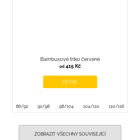
Bambusové triko červené
415 Kč
od
DETAIL
86/92
92/98
98/104
104/110
110/116
116
ZOBRAZIT VŠECHNY SOUVISEJÍCÍ