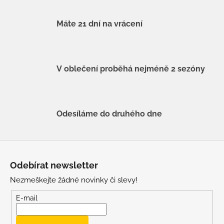
Máte 21 dní na vrácení
V oblečení proběhá nejméně 2 sezóny
Odesíláme do druhého dne
Z
á
Odebírat newsletter
p
Nezmeškejte žádné novinky či slevy!
a
t
E-mail
í