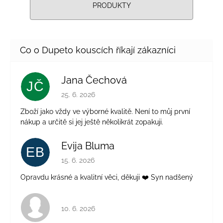
PRODUKTY
Jana Čechová
JČ
Hodnocení obchodu je 5 z 5 hvězdiček.
25. 6. 2026
Zboží jako vždy ve výborné kvalitě. Není to můj první
nákup a určitě si jej ještě několikrát zopakuji.
Evija Bluma
EB
Hodnocení obchodu je 5 z 5 hvězdiček.
15. 6. 2026
Opravdu krásné a kvalitní věci, děkuji ❤️ Syn nadšený
Hodnocení obchodu je 4 z 5 hvězdiček.
10. 6. 2026