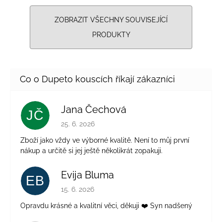
ZOBRAZIT VŠECHNY SOUVISEJÍCÍ
PRODUKTY
Jana Čechová
JČ
Hodnocení obchodu je 5 z 5 hvězdiček.
25. 6. 2026
Zboží jako vždy ve výborné kvalitě. Není to můj první
nákup a určitě si jej ještě několikrát zopakuji.
Evija Bluma
EB
Hodnocení obchodu je 5 z 5 hvězdiček.
15. 6. 2026
Opravdu krásné a kvalitní věci, děkuji ❤️ Syn nadšený