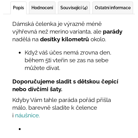
Popis
Hodnocení
Související (4)
Ostatní informace
Dámská čelenka je výrazně méně
výhřevná než merino varianta, ale
parády
nadělá na
desítky kilometrů
okolo.
Když váš účes nemá zrovna den,
během 5ti vteřin se zas na sebe
můžete dívat.
Doporučujeme sladit s dětskou čepicí
nebo dívčími šaty.
Kdyby Vám tahle paráda pořád přišla
málo, barevně sladíte k čelence
i
náušnice.