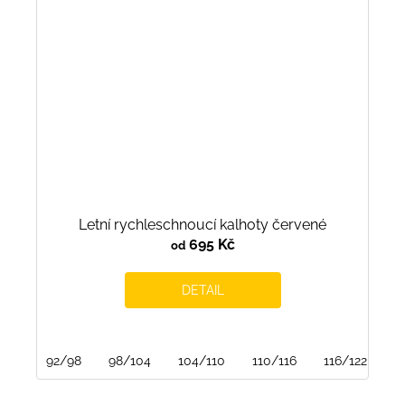
Letní rychleschnoucí kalhoty červené
695 Kč
od
DETAIL
92/98
98/104
104/110
110/116
116/122
1