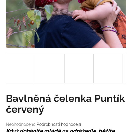
a
j
í
t
?
HLEDAT
D
Bavlněná čelenka Puntík
o
p
červený
o
r
Průměrné
Neohodnoceno
Podrobnosti hodnocení
u
hodnocení
Když doháníte mládě na odrážedle, běžíte