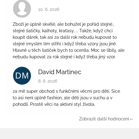
Hodnocení obchodu je 4 z 5 hvězdiček.
10. 6. 2026
Zboží je úplně skvělé, ale bohužel je pořád stejné.,
stejné šatičky, kalhoty, kraťasy..... Takže, když chci
koupit dárek, tak asi za další rok nebudu kupovat to
stejné (myslím tím střih) i když třeba vzory jsou jiné.
Hlavně u těch šatiček bych to ocenila. Moc se líbily, ale
nebudu kupovat za rok stejné i když třeba jiný vzor.
David Martinec
DM
Hodnocení obchodu je 5 z 5 hvězdiček.
8. 6. 2026
za mě super obchod s funkčními věcmi pro děti. Sice
to asi není úplně fashion, ale děti jsou v suchu a v
pohodlí. Prostě věci na aktivní styl života.
Zobrazit další hodnocení