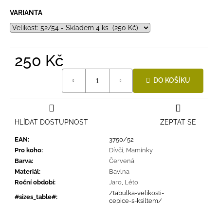
VARIANTA
250 Kč
Měrná
DO KOŠÍKU
cena:
HLÍDAT DOSTUPNOST
ZEPTAT SE
EAN
:
3750/52
Pro koho
:
Dívčí
,
Maminky
Barva
:
Červená
Materiál
:
Bavlna
Roční období
:
Jaro
,
Léto
/tabulka-velikosti-
#sizes_table#
:
cepice-s-ksiltem/