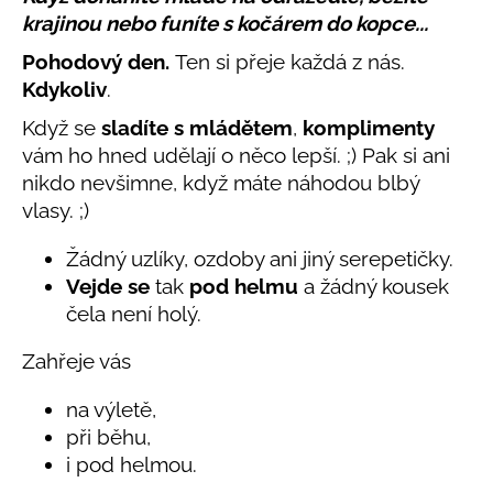
č
produktu
krajinou nebo funíte s kočárem do kopce...
u
je
j
0,0
Pohodový den.
Ten si přeje každá z nás.
e
z
Kdykoliv
.
5
m
hvězdiček.
e
Když se
sladíte s mládětem
,
komplimenty
vám ho hned udělají o něco lepší. ;) Pak si ani
nikdo nevšimne, když máte náhodou blbý
LETNÍ
KLOBOUČEK
vlasy. ;)
S
OUŠKY
Žádný uzlíky, ozdoby ani jiný serepetičky.
UV
30
Vejde se
tak
pod helmu
a žádný kousek
BÍLÝ
čela není holý.
395
Kč
Zahřeje vás
na výletě,
při běhu,
i pod helmou.