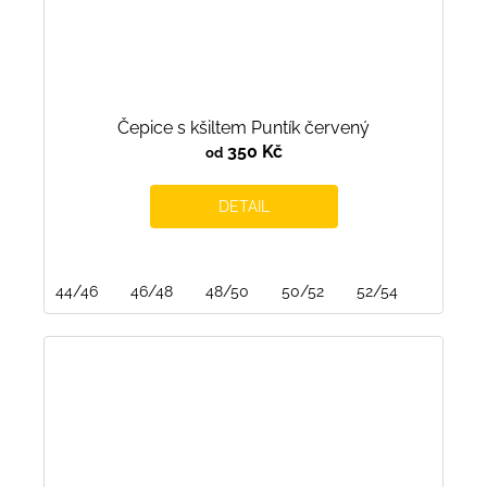
Čepice s kšiltem Puntík červený
350 Kč
od
DETAIL
44/46
46/48
48/50
50/52
52/54