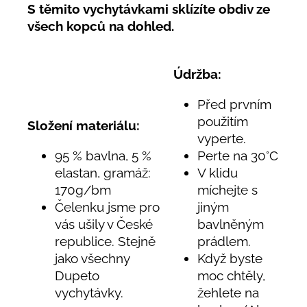
S těmito vychytávkami s
klízíte obdiv ze
všech kopců na dohled.
Údržba:
Před prvním
použitím
Složení materiálu:
vyperte.
95 % bavlna, 5 %
Perte na 30°C
elastan, gramáž:
V klidu
170g/bm
míchejte s
Čelenku jsme pro
jiným
vás ušily v České
bavlněným
republice. Stejně
prádlem.
jako všechny
Když byste
Dupeto
moc chtěly,
vychytávky.
žehlete na