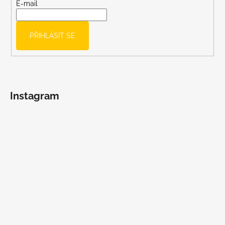
t
E-mail
í
PŘIHLÁSIT SE
Instagram