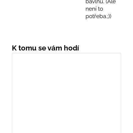
bavlnu. (Ale
není to
potřeba.;))