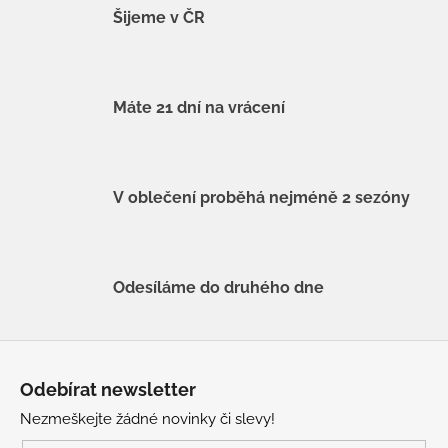
Šijeme v ČR
Máte 21 dní na vrácení
V oblečení proběhá nejméně 2 sezóny
Odesíláme do druhého dne
Z
á
Odebírat newsletter
p
Nezmeškejte žádné novinky či slevy!
a