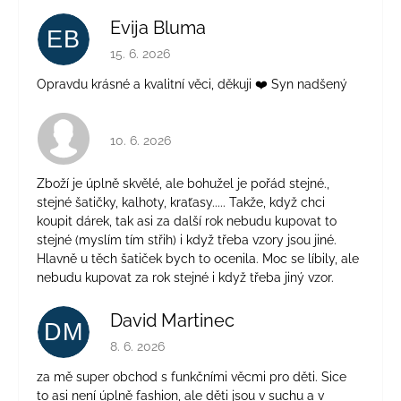
Evija Bluma
EB
Hodnocení obchodu je 5 z 5 hvězdiček.
15. 6. 2026
Opravdu krásné a kvalitní věci, děkuji ❤️ Syn nadšený
Hodnocení obchodu je 4 z 5 hvězdiček.
10. 6. 2026
Zboží je úplně skvělé, ale bohužel je pořád stejné.,
stejné šatičky, kalhoty, kraťasy..... Takže, když chci
koupit dárek, tak asi za další rok nebudu kupovat to
stejné (myslím tím střih) i když třeba vzory jsou jiné.
Hlavně u těch šatiček bych to ocenila. Moc se líbily, ale
nebudu kupovat za rok stejné i když třeba jiný vzor.
David Martinec
DM
Hodnocení obchodu je 5 z 5 hvězdiček.
8. 6. 2026
za mě super obchod s funkčními věcmi pro děti. Sice
to asi není úplně fashion, ale děti jsou v suchu a v