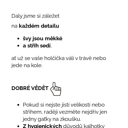
Daly jsme si záležet
na
každém detailu
švy jsou měkké
a střih sedí
,
ať už se vaše holčička válí v trávě nebo
jede na kole.
DOBRÉ VĚDĚT
Pokud si nejste jistí velikostí nebo
střihem, raději vezměte nejdřív jen
jedny gaťky na zkoušku.
Z hygienických
důvodů kalhotky