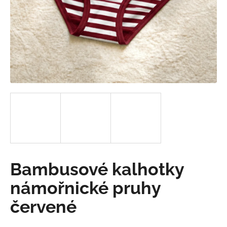
a
j
í
t
?
HLEDAT
D
Bambusové kalhotky
o
p
námořnické pruhy
o
červené
r
u