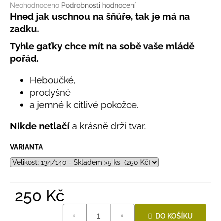
č
Průměrné
Neohodnoceno
Podrobnosti hodnocení
u
hodnocení
Hned jak uschnou na šňůře, tak je má na
j
produktu
zadku.
e
je
0,0
m
Tyhle gaťky chce mít na sobě vaše mládě
z
e
pořád.
5
hvězdiček.
Heboučké,
LETNÍ
prodyšné
ČEPICE
UV
a jemné k citlivé pokožce.
30
SVĚTLE
Nikde netlačí
a krásně drží tvar.
MODRÁ
395
VARIANTA
Kč
250 Kč
Měrná
DO KOŠÍKU
cena: