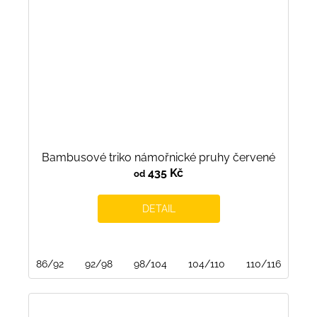
Bambusové triko námořnické pruhy červené
435 Kč
od
DETAIL
86/92
92/98
98/104
104/110
110/116
116