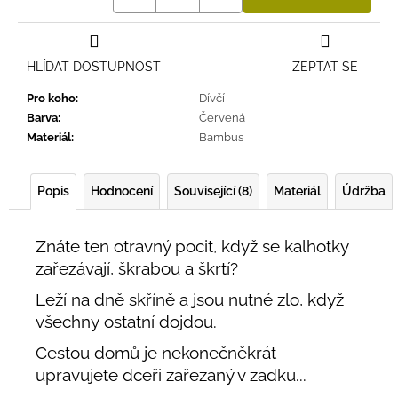
HLÍDAT DOSTUPNOST
ZEPTAT SE
Pro koho
:
Dívčí
Barva
:
Červená
Materiál
:
Bambus
Popis
Hodnocení
Související (8)
Materiál
Údržba
Znáte ten otravný pocit, když se kalhotky
zařezávají, škrabou a škrtí?
Leží na dně skříně a jsou nutné zlo, když
všechny ostatní dojdou.
Cestou domů je nekonečněkrát
upravujete dceři zařezaný v zadku...