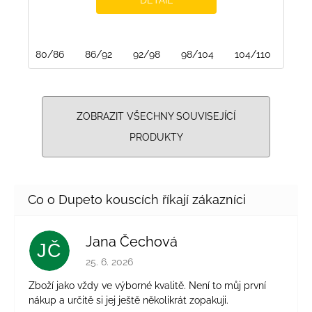
80/86
86/92
92/98
98/104
104/110
110/
ZOBRAZIT VŠECHNY SOUVISEJÍCÍ
PRODUKTY
Jana Čechová
JČ
Hodnocení obchodu je 5 z 5 hvězdiček.
25. 6. 2026
Zboží jako vždy ve výborné kvalitě. Není to můj první
nákup a určitě si jej ještě několikrát zopakuji.