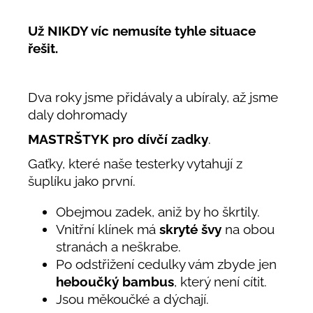
Už NIKDY víc nemusíte tyhle situace
řešit.
Dva roky jsme přidávaly a ubíraly, až jsme
daly dohromady
MASTRŠTYK pro dívčí zadky
.
Gaťky, které naše testerky vytahují z
šuplíku jako první.
Obejmou zadek, aniž by ho škrtily.
Vnitřní klínek má
skryté švy
na obou
stranách a neškrabe.
Po odstřižení cedulky vám zbyde jen
heboučký bambus
, který není cítit.
Jsou měkoučké a dýchají.