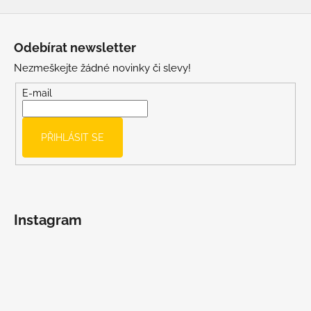
Z
á
Odebírat newsletter
p
Nezmeškejte žádné novinky či slevy!
a
t
E-mail
í
PŘIHLÁSIT SE
Instagram