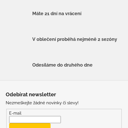
Máte 21 dní na vrácení
V oblečení proběhá nejméně 2 sezóny
Odesíláme do druhého dne
Z
á
Odebírat newsletter
p
Nezmeškejte žádné novinky či slevy!
a
t
E-mail
í