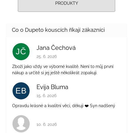
PRODUKTY
Jana Čechová
JČ
Hodnocení obchodu je 5 z 5 hvězdiček.
25. 6. 2026
Zboží jako vždy ve výborné kvalitě. Není to můj první
nákup a určitě si jej ještě několikrát zopakuji.
Evija Bluma
EB
Hodnocení obchodu je 5 z 5 hvězdiček.
15. 6. 2026
Opravdu krásné a kvalitní věci, děkuji ❤️ Syn nadšený
Hodnocení obchodu je 4 z 5 hvězdiček.
10. 6. 2026