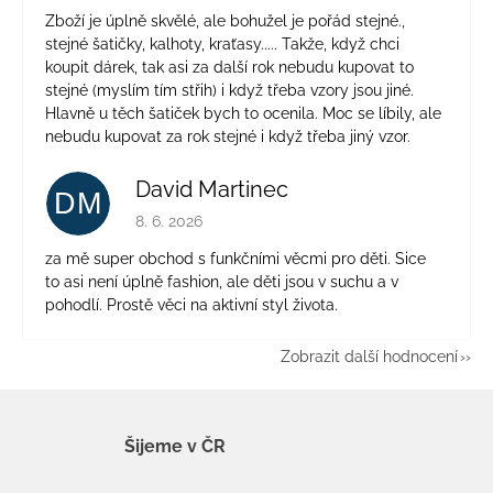
Zboží je úplně skvělé, ale bohužel je pořád stejné.,
stejné šatičky, kalhoty, kraťasy..... Takže, když chci
koupit dárek, tak asi za další rok nebudu kupovat to
stejné (myslím tím střih) i když třeba vzory jsou jiné.
Hlavně u těch šatiček bych to ocenila. Moc se líbily, ale
nebudu kupovat za rok stejné i když třeba jiný vzor.
David Martinec
DM
Hodnocení obchodu je 5 z 5 hvězdiček.
8. 6. 2026
za mě super obchod s funkčními věcmi pro děti. Sice
to asi není úplně fashion, ale děti jsou v suchu a v
pohodlí. Prostě věci na aktivní styl života.
Zobrazit další hodnocení
Šijeme v ČR