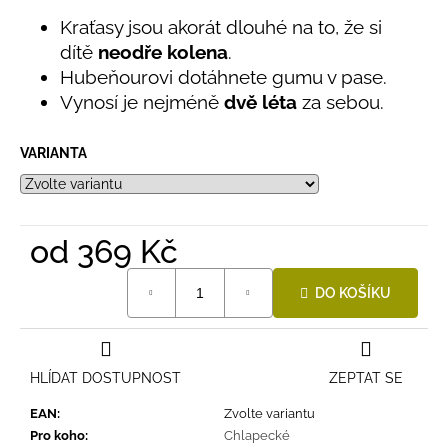
č
z
u
Kraťasy jsou akorát dlouhé na to, že si
5
hvězdiček.
j
dítě
neodře kolena
.
e
Hubeňourovi dotáhnete gumu v pase.
m
Vynosí je nejméně
dvě léta
za sebou.
e
VARIANTA
LETNÍ
RYCHLESCHNOUCÍ
KALHOTY
ŽLUTÉ
od
369 Kč
695
Kč
Měrná
DO KOŠÍKU
cena:
HLÍDAT DOSTUPNOST
ZEPTAT SE
EAN
:
Zvolte variantu
Pro koho
:
Chlapecké