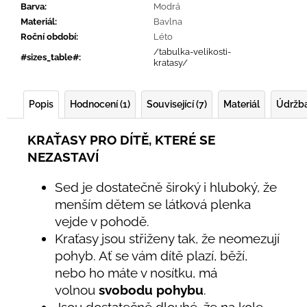
Barva
:
Modrá
Materiál
:
Bavlna
Roční období
:
Léto
/tabulka-velikosti-
#sizes_table#
:
kratasy/
Popis
Hodnocení (1)
Související (7)
Materiál
Údržb
KRAŤASY PRO DÍTĚ, KTERÉ SE
NEZASTAVÍ
Sed je dostatečně široký i hluboký, že
menším dětem se látková plenka
vejde v pohodě.
Kraťasy jsou střiženy tak, že neomezují
pohyb. Ať se vám dítě plazí, běží,
nebo ho máte v nosítku, má
volnou
svobodu pohybu
.
Jsou dostatečně dlouhé, že na kole