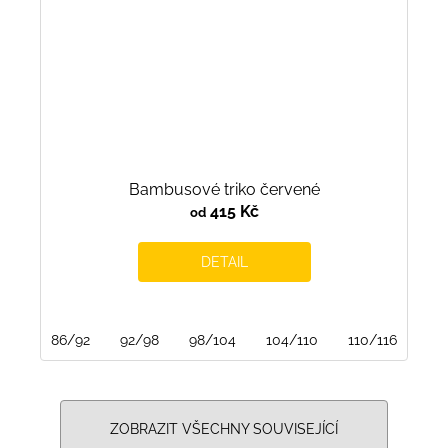
Bambusové triko červené
415 Kč
od
DETAIL
86/92
92/98
98/104
104/110
110/116
116
ZOBRAZIT VŠECHNY SOUVISEJÍCÍ