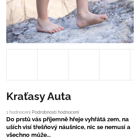
a
j
í
t
?
HLEDAT
Kraťasy Auta
D
o
Průměrné
1 hodnocení
Podrobnosti hodnocení
p
hodnocení
Do prstů vás příjemně hřeje vyhřátá zem, na
o
produktu
uších visí třešňový náušnice, nic se nemusí a
r
je
u
všechno může...
5,0