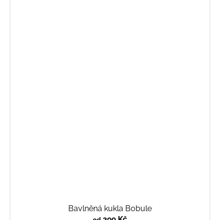
Bavlněná kukla Bobule
299 Kč
od