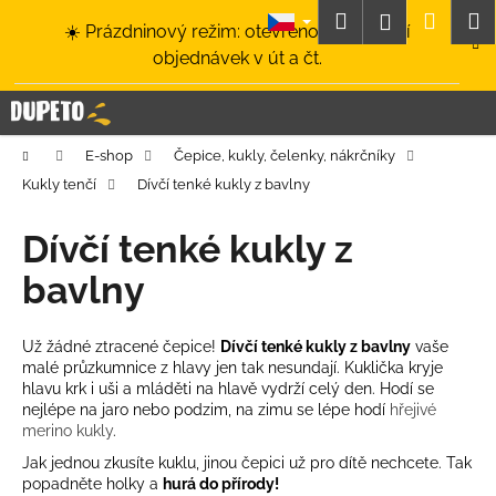
K
Přejít
Hledat
Nákup
M
Přihlášení
☀️ Prázdninový režim: otevřeno a odesílání
na
o
obsah
Zpět
Zpět
objednávek v út a čt.
košík
š
í
C
k
o
Domů
E-shop
Čepice, kukly, čelenky, nákrčníky
p
Kukly tenčí
Dívčí tenké kukly z bavlny
o
t
Dívčí tenké kukly z
ř
bavlny
e
b
u
Už žádné ztracené čepice!
Dívčí tenké kukly z bavlny
vaše
malé průzkumnice z hlavy jen tak nesundají. Kuklička kryje
j
hlavu krk i uši a mláděti na hlavě vydrží celý den. Hodí se
e
nejlépe na jaro nebo podzim, na zimu se lépe hodí
hřejivé
t
merino kukly
.
e
Jak jednou zkusíte kuklu, jinou čepici už pro dítě nechcete. Tak
popadněte holky a
hurá do přírody!
n