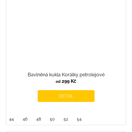
Bavlněná kukla Korálky petrolejové
299 Kč
od
DETAIL
44
46
48
50
52
54