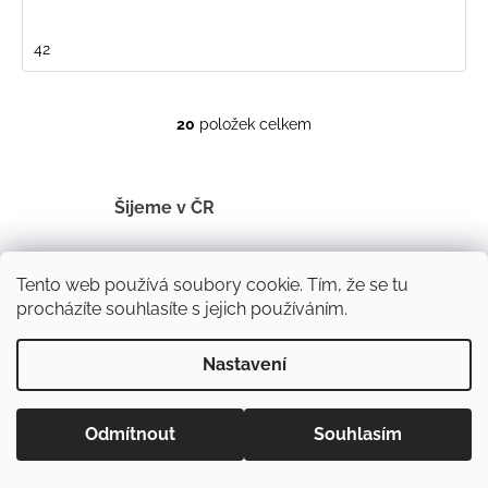
42
20
položek celkem
O
v
l
á
Šijeme v ČR
d
a
c
Tento web používá soubory cookie. Tím, že se tu
í
Máte 21 dní na vrácení
procházíte souhlasíte s jejich používáním.
p
r
Nastavení
v
k
V oblečení proběhá nejméně 2 sezóny
y
Odmítnout
Souhlasím
v
ý