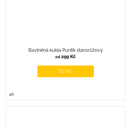
Bavlněná kukla Puntík starorůžový
299 Kč
od
DETAIL
46