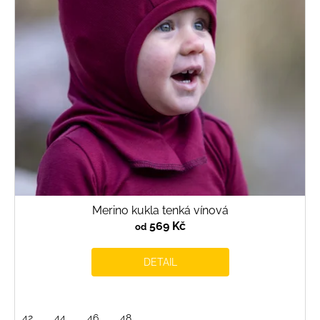
Merino kukla tenká vínová
569 Kč
od
DETAIL
42
44
46
48