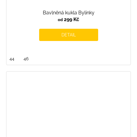
Bavlněná kukla Bylinky
299 Kč
od
DETAIL
44
46