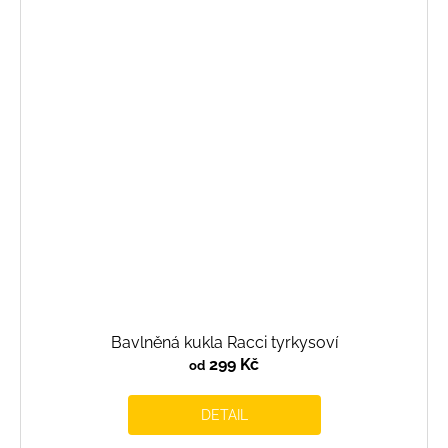
Bavlněná kukla Racci tyrkysoví
299 Kč
od
DETAIL