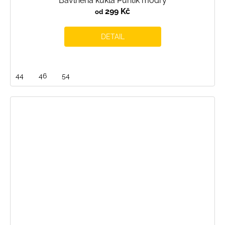
Bavlněná kukla Puntík modrý
299 Kč
od
DETAIL
44
46
54