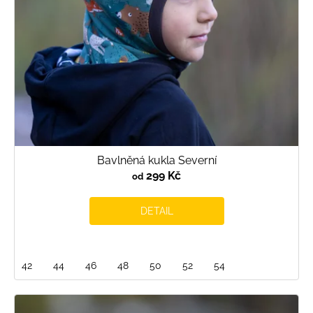
d
u
k
t
ů
Bavlněná kukla Severní
299 Kč
od
DETAIL
42
44
46
48
50
52
54