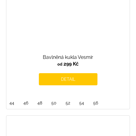
Bavlněná kukla Vesmír
299 Kč
od
DETAIL
44
46
48
50
52
54
56