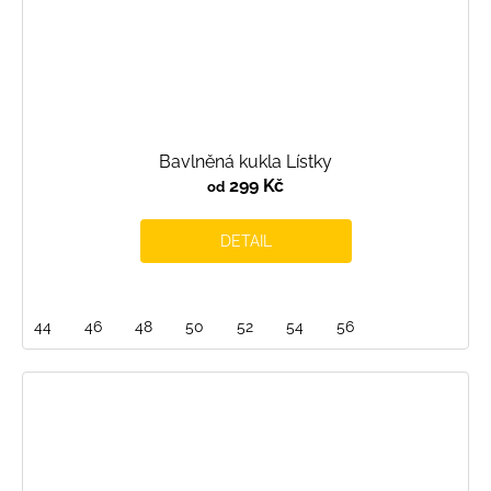
Bavlněná kukla Lístky
299 Kč
od
DETAIL
44
46
48
50
52
54
56