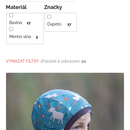
Materiál
Značky
Bavlna
17
Dupeto
17
Merino vlna
3
VYMAZAT FILTRY
Položek k zobrazení:
20
V
ý
p
i
s
p
r
o