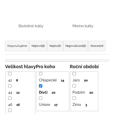
a
j
í
t
Bavlněné kukly
Merino kukly
?
Ř
a
Doporučujeme
Nejlevnější
Nejdražší
Nejprodávanější
Abecedně
z
e
HLEDAT
n
Velikost hlavy
Pro koho
Roční období
í
p
42
Chlapecké
Jaro
D
8
14
20
r
o
o
p
44
Dívčí
Podzim
12
20
20
o
d
r
46
Unisex
Zima
u
16
17
3
u
k