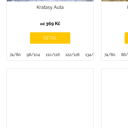
ů
Kraťasy Auta
369 Kč
od
DETAIL
74/80
98/104
110/116
122/128
134/140
74/80
146/152
86/