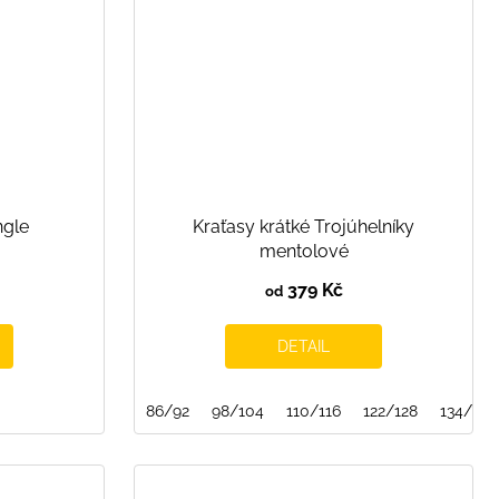
ngle
Kraťasy krátké Trojúhelníky
mentolové
379 Kč
od
DETAIL
86/92
98/104
110/116
122/128
134/140