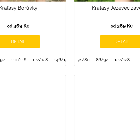
Kraťasy Borůvky
Kraťasy Jezevec záv
369 Kč
369 Kč
od
od
DETAIL
DETAIL
92
110/116
122/128
146/152
74/80
86/92
122/128