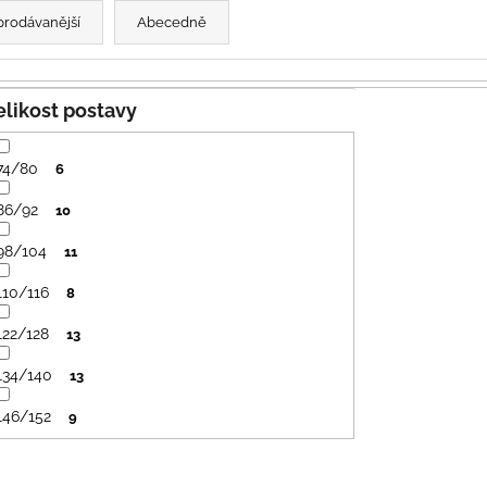
PRUHY MODRÉ
395 Kč
prodávanější
Abecedně
435 Kč
Velikost postavy
74/80
6
86/92
10
98/104
11
110/116
8
122/128
13
134/140
13
146/152
9