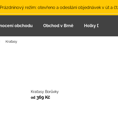
 Prázdninový režim: otevřeno a odesílání objednávek v út a čt
nocení obchodu
Obchod v Brně
Holky Dupeťačk
Co potřebujete najít?
Kraťasy
HLEDAT
Doporučujeme
Kraťasy Borůvky
369 Kč
od
LETNÍ ČEPICE UV 30 SVĚTLE MODRÁ
BAMBUSOVÉ TR