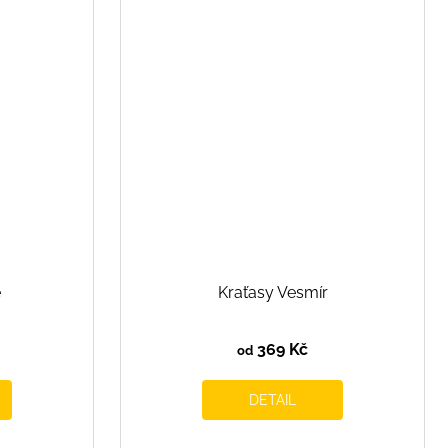
e
Kraťasy Vesmír
369 Kč
od
DETAIL