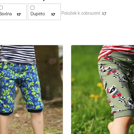
Položek k zobrazení:
17
Bavlna
Dupeto
17
17