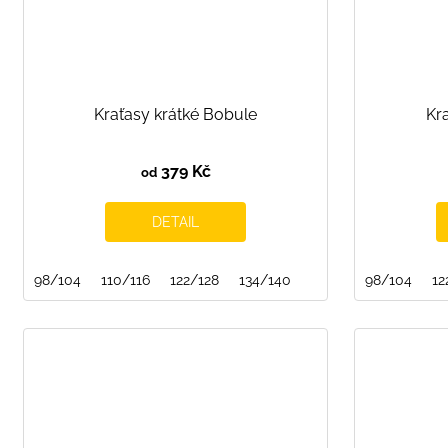
Kraťasy krátké Bobule
Kra
379 Kč
od
DETAIL
98/104
110/116
122/128
134/140
98/104
12