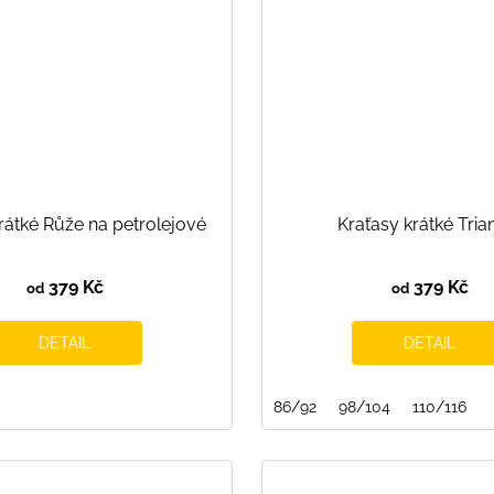
rátké Růže na petrolejové
Kraťasy krátké Tria
379 Kč
379 Kč
od
od
DETAIL
DETAIL
86/92
98/104
110/116