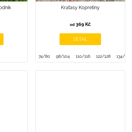
odník
Kraťasy Kopretiny
369 Kč
od
DETAIL
74/80
98/104
110/116
122/128
134/140