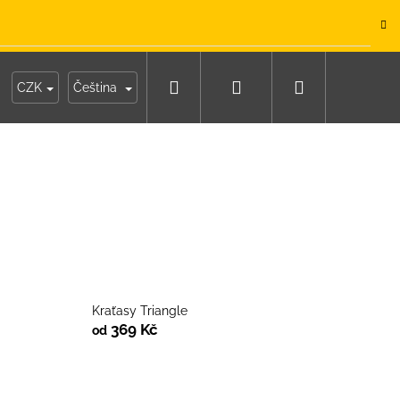
.
Hledat
Přihlášení
Nákupní
y
Moje objednávka
CZK
Čeština
košík
Kraťasy Triangle
369 Kč
od
IKO NÁMOŘNICKÉ