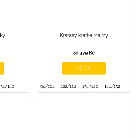
tky
Kraťasy krátké Maliny
379 Kč
od
DETAIL
134/140
98/104
122/128
134/140
146/152