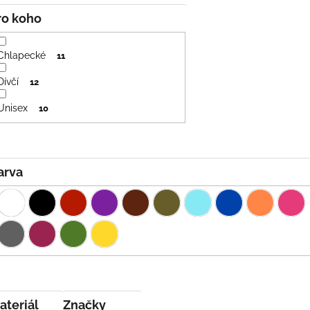
Pro koho
Chlapecké
11
Dívčí
12
Unisex
10
Barva
Materiál
Značky