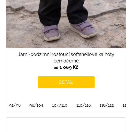
Jarní-podzimní rostoucí softshellové kalhoty
černočerné
1 069 Kč
od
DETAIL
92/98
98/104
104/110
110/116
116/122
122/