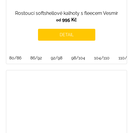
Rostoucí softshellové kalhoty s fleecem Vesmír
995 Kč
od
DETAIL
80/86
86/92
92/98
98/104
104/110
110/116