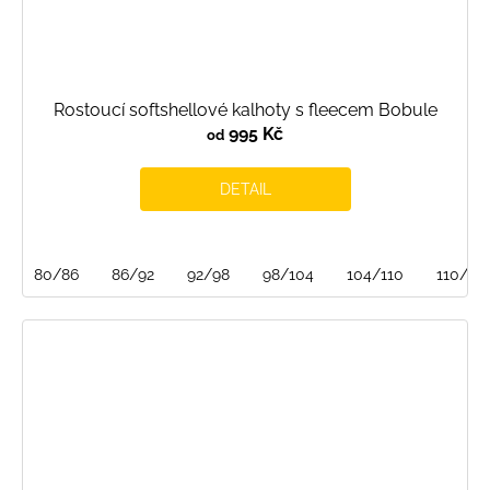
Rostoucí softshellové kalhoty s fleecem Bobule
995 Kč
od
DETAIL
80/86
86/92
92/98
98/104
104/110
110/116