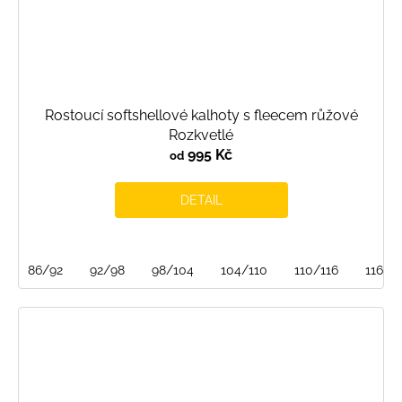
Rostoucí softshellové kalhoty s fleecem růžové
Rozkvetlé
995 Kč
od
DETAIL
86/92
92/98
98/104
104/110
110/116
116/1