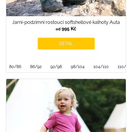
Jarní-podzimní rostoucí softshellové kalhoty Auta
995 Kč
od
DETAIL
80/86
86/92
92/98
98/104
104/110
110/116