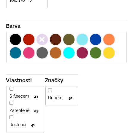
164/170
7
Barva
Vlastnosti
Značky
S fleecem
23
Dupeto
51
Zateplené
23
Rostoucí
41