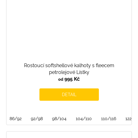
Rostoucí softshellové kalhoty s fleecem
petrolejové Lístky
995 Kč
od
DETAIL
86/92
92/98
98/104
104/110
110/116
122/1