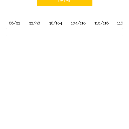
DETAIL
86/92
92/98
98/104
104/110
110/116
116/1