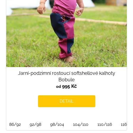
Jarní-podzimní rostoucí softshellové kalhoty
Bobule
995 Kč
od
DETAIL
86/92
92/98
98/104
104/110
110/116
116/1