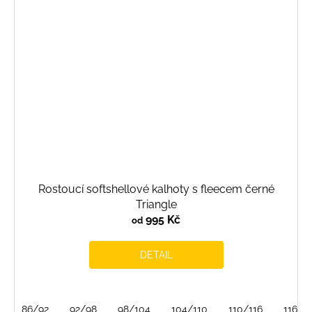
Rostoucí softshellové kalhoty s fleecem černé
Triangle
995 Kč
od
DETAIL
86/92
92/98
98/104
104/110
110/116
116/1