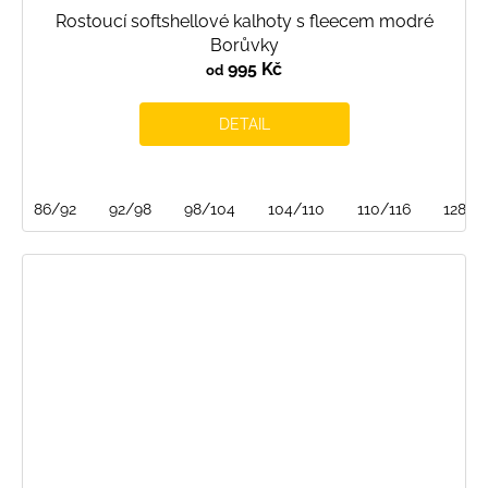
Rostoucí softshellové kalhoty s fleecem modré
Borůvky
995 Kč
od
DETAIL
86/92
92/98
98/104
104/110
110/116
128/1