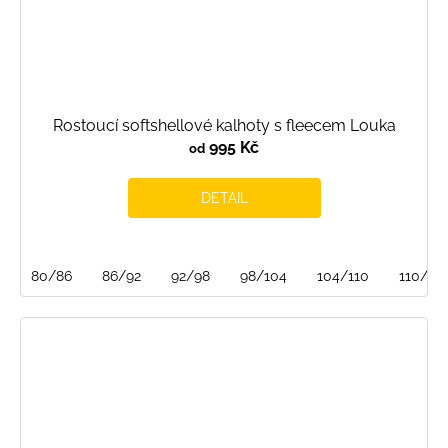
Rostoucí softshellové kalhoty s fleecem Louka
995 Kč
od
DETAIL
80/86
86/92
92/98
98/104
104/110
110/116