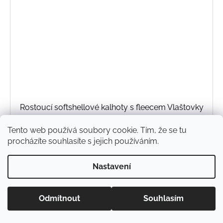
Rostoucí softshellové kalhoty s fleecem Vlaštovky
995 Kč
od
Tento web používá soubory cookie. Tím, že se tu
procházíte souhlasíte s jejich používáním.
DETAIL
Nastavení
80/86
86/92
92/98
98/104
104/110
110/116
Odmítnout
Souhlasím