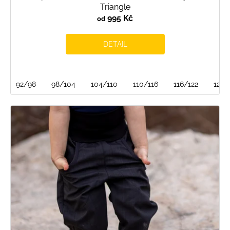
Triangle
995 Kč
od
DETAIL
92/98
98/104
104/110
110/116
116/122
122/