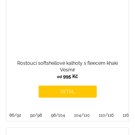
Rostoucí softshellové kalhoty s fleecem khaki
Vesmír
995 Kč
od
DETAIL
86/92
92/98
98/104
104/110
110/116
116/1