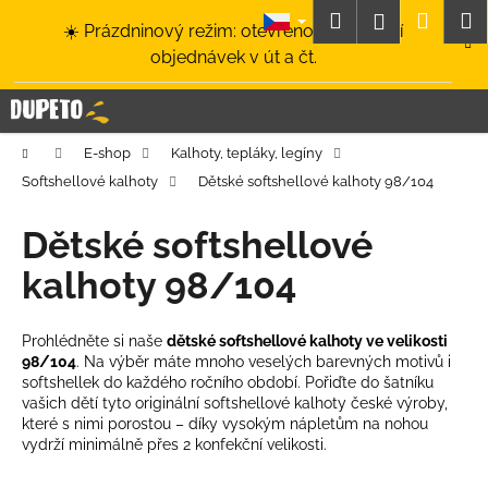
K
Přejít
Hledat
Nákup
M
Přihlášení
☀️ Prázdninový režim: otevřeno a odesílání
na
o
obsah
Zpět
Zpět
objednávek v út a čt.
košík
š
í
C
k
o
Domů
E-shop
Kalhoty, tepláky, legíny
p
Softshellové kalhoty
Dětské softshellové kalhoty 98/104
o
t
Dětské softshellové
ř
kalhoty 98/104
e
b
u
Prohlédněte si naše
dětské softshellové kalhoty ve velikosti
98/104
. Na výběr máte mnoho veselých barevných motivů i
j
softshellek do každého ročního období. Pořiďte do šatníku
e
vašich dětí tyto originální softshellové kalhoty české výroby,
t
které s nimi porostou – díky vysokým nápletům na nohou
vydrží minimálně přes 2 konfekční velikosti.
e
n