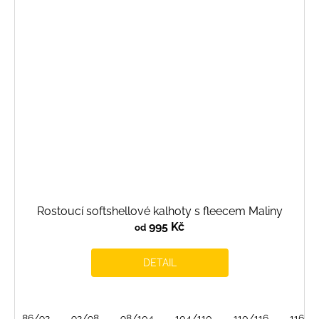
Rostoucí softshellové kalhoty s fleecem Maliny
995 Kč
od
DETAIL
86/92
92/98
98/104
104/110
110/116
116/1