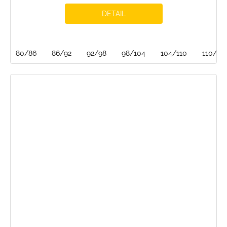
DETAIL
80/86
86/92
92/98
98/104
104/110
110/116