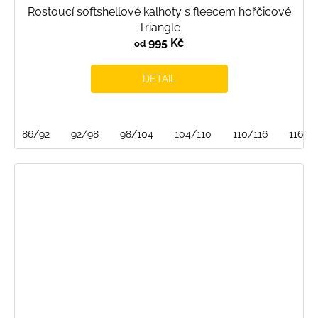
Rostoucí softshellové kalhoty s fleecem hořčicové
Triangle
995 Kč
od
DETAIL
86/92
92/98
98/104
104/110
110/116
116/1