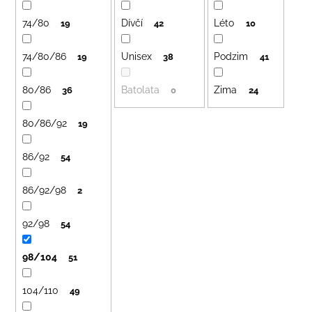
č
r
u
o
74/80
Dívčí
Léto
19
42
10
j
d
e
74/80/86
Unisex
Podzim
u
19
38
41
m
k
e
80/86
Batolata
Zima
36
0
24
t
ů
BAMBUSOVÉ
80/86/92
19
TRIKO
NÁMOŘNICKÉ
PRUHY
86/92
54
MODRÉ
435
86/92/98
2
Kč
92/98
54
98/104
51
104/110
49