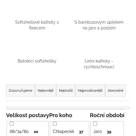
a
j
í
Softshellové kalhoty s
S bambusovým úpletem
fleecem
na jaro a podzim
t
?
Batolecí softshellky
Letní kalhoty -
rychleschnoucí
HLEDAT
Ř
a
Doporučujeme
Nejlevnější
Nejdražší
Nejprodávanější
Abecedně
D
z
o
e
p
n
Velikost postavy
Pro koho
Roční období
o
í
r
p
u
68/74/80
Chlapecké
Jaro
20
37
39