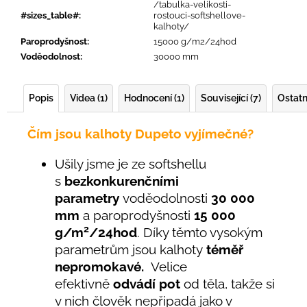
/tabulka-velikosti-
#sizes_table#
:
rostouci-softshellove-
kalhoty/
Paroprodyšnost
:
15000 g/m2/24hod
Voděodolnost
:
30000 mm
Popis
Videa (1)
Hodnocení (1)
Související (7)
Ostatn
Čím jsou kalhoty Dupeto vyjímečné?
Ušily jsme je ze softshellu
s
bezkonkurenčními
parametry
voděodolnosti
30 000
mm
a paroprodyšnosti
15 000
2
g/m
/24hod
. Díky těmto vysokým
parametrům jsou kalhoty
téměř
nepromokavé.
Velice
efektivně
odvádí pot
od těla, takže si
v nich člověk nepřipadá jako v