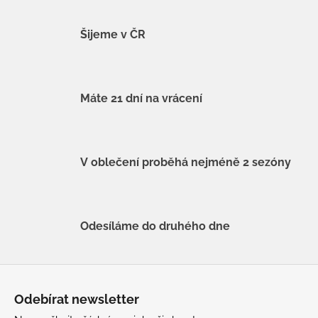
Šijeme v ČR
Máte 21 dní na vrácení
V oblečení proběhá nejméně 2 sezóny
Odesíláme do druhého dne
Z
á
Odebírat newsletter
p