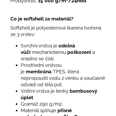
Prodyšnost:
15 000 g/m
/24hod
Co je softshell za materiál?
Softshell je polyesterová tkanina tvořená
ze 3 vrstev:
Svrchní vrstva je
odolná
vůči
mechanickému
poškození
a
snadno se čistí.
Prostřední vrstvou
je
membrána
TPES, která
nepropouští vodu z venku a současně
odvádí od těla pot.
Vnitřní vrstva je tenký
bambusový
úplet
Gramáž 290 g/m2.
Materiál splňuje
přísné