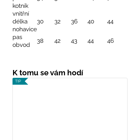
kotník
vnitřní
délka
30
32
36
40
44
47
nohavice
pas
38
42
43
44
46
48
obvod
TIP