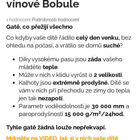
č
vínové Bobule
u
j
Průměrné
1 hodnocení
Podrobnosti hodnocení
e
hodnocení
Gatě, co přežijí všechno
m
produktu
e
Co kdyby vaše dítě řádilo
celý den venku,
bez
je
5,0
ohledu na počasí, a vrátilo se domů
suché
?
z
BAMBUSOVÉ
5
Díky vysokému pasu jsou
záda
vašeho
TRIKO
hvězdiček.
NÁMOŘNICKÉ
mláděte
teple
.
PRUHY
Může v nich v klidu vyrůst o
2 velikosti
.
MODRÉ
Kalhoty jsou
extrémně prodyšné.
Dítě se
435
Kč
vám v nich při přechodu ze zimy do tepla
jen tak
nezapotí
.
Parametr voděodolnosti
je
30 000 mm
a
2
paroprodyšnosti
15 000 g/m
/24hod.
Tyhle gatě žádná louže nepřekvapí.
Mrkněte na VIDEO, jak si v nich vaše dítě