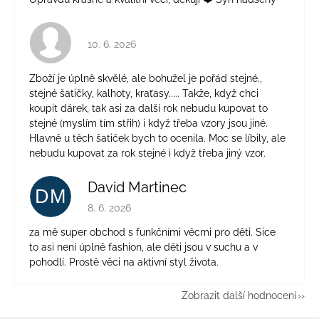
Hodnocení obchodu je 4 z 5 hvězdiček.
10. 6. 2026
Zboží je úplně skvělé, ale bohužel je pořád stejné.,
stejné šatičky, kalhoty, kraťasy..... Takže, když chci
koupit dárek, tak asi za další rok nebudu kupovat to
stejné (myslím tím střih) i když třeba vzory jsou jiné.
Hlavně u těch šatiček bych to ocenila. Moc se líbily, ale
nebudu kupovat za rok stejné i když třeba jiný vzor.
David Martinec
DM
Hodnocení obchodu je 5 z 5 hvězdiček.
8. 6. 2026
za mě super obchod s funkčními věcmi pro děti. Sice
to asi není úplně fashion, ale děti jsou v suchu a v
pohodlí. Prostě věci na aktivní styl života.
Zobrazit další hodnocení