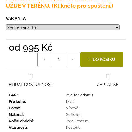
UŽIJE V TERÉNU. (Klikněte pro spuštění.)
VARIANTA
od
995 Kč
Měrná
DO KOŠÍKU
cena:
HLÍDAT DOSTUPNOST
ZEPTAT SE
EAN
:
Zvolte variantu
Pro koho
:
Dívčí
Barva
:
Vínová
Materiál
:
Softshell
Roční období
:
Jaro
,
Podzim
Vlastnosti
:
Rostoucí