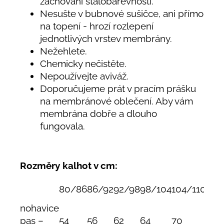
zachování stálobarevnosti.
Nesušte v bubnové sušičce, ani přímo
na topení - hrozí rozlepení
jednotlivých vrstev membrány.
Nežehlete.
Chemicky nečistěte.
Nepoužívejte aviváž.
Doporučujeme prát v pracím prášku
na membránové oblečení. Aby vám
membrána dobře a dlouho
fungovala.
Rozměry kalhot v cm:
80/86
86/92
92/98
98/104
104/110
110
nohavice
pas –
54
56
62
64
70
74