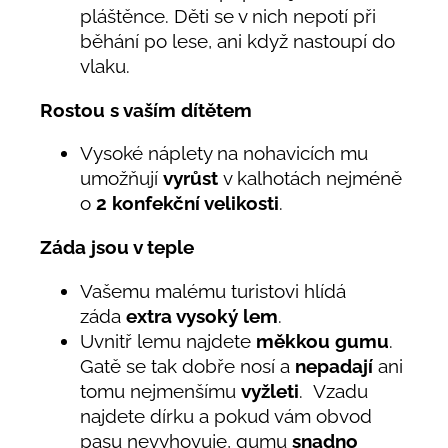
pláštěnce. Děti se v nich nepotí při
běhání po lese, ani když nastoupí do
vlaku.
Rostou s vaším dítětem
Vysoké náplety na nohavicích mu
umožňují
vyrůst
v kalhotách nejméně
o
2 konfekční velikosti
.
Záda jsou v teple
Vašemu malému turistovi hlídá
záda
extra vysoký lem
.
Uvnitř lemu najdete
měkkou gumu
.
Gatě se tak dobře nosí a
nepadají
ani
tomu nejmenšímu
vyžleti
. Vzadu
najdete dírku a pokud vám obvod
pasu nevyhovuje, gumu
snadno