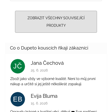
ZOBRAZIT VŠECHNY SOUVISEJÍCÍ
PRODUKTY
Jana Čechová
JČ
Hodnocení obchodu je 5 z 5 hvězdiček.
25. 6. 2026
Zboží jako vždy ve výborné kvalitě. Není to můj první
nákup a určitě si jej ještě několikrát zopakuji.
Evija Bluma
EB
Hodnocení obchodu je 5 z 5 hvězdiček.
15. 6. 2026
Opravdu krásné a kvalitní věci, děkuji ❤️ Syn nadšený