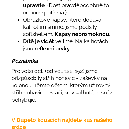
upravíte
. (Dost pravděpodobně to
nebude potřeba.)
Obrázkové kapsy, které dodávají
kalhotám šmrnc, jsme podšily
softshellem.
Kapsy nepromoknou
.
Dítě je vidět
ve tmě. Na kalhotách
jsou
reflexní prvky
.
Poznámka
Pro větší děti (od vel. 122-152) jsme
přizpůsobily střih nohavic - záševky na
kolenou. Těmto dětem, kterým už rovný
střih nohavic nestačí, se v kalhotách snáz
pohybuje.
V Dupeto kouscích najdete kus našeho
srdce