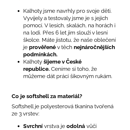
Kalhoty jsme navrhly pro svoje děti.
Vyvíjely a testovaly jsme je s jejich
pomocí. V lesích, skalách, na horách i
na lodi. Přes 6 let jim slouží v lesní
školce. Máte jistotu, že naše oblečení
je
prověřené
v těch
nejnáročnějších
podmínkách.
Kalhoty
šijeme v České
republice.
Ceníme si toho, že
můžeme dát práci šikovným rukám.
Co je softshell za materiál?
Softshell je polyesterová tkanina tvořená
ze 3 vrstev:
Svrchní
vrstva je
odolná
vůči