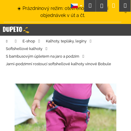
K
Přejít
Hledat
Nákup
M
Přihlášení
☀️ Prázdninový režim: otevřeno a odesílání
na
o
obsah
Zpět
Zpět
objednávek v út a čt.
košík
š
í
C
k
o
Domů
E-shop
Kalhoty, tepláky, legíny
p
Softshellové kalhoty
o
S bambusovým úpletem na jaro a podzim
t
Jarní-podzimní rostoucí softshellové kalhoty vínové Bobule
ř
e
b
u
j
e
t
e
n