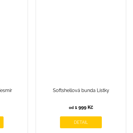
Vesmír
Softshellová bunda Lístky
1 999 Kč
od
DETAIL