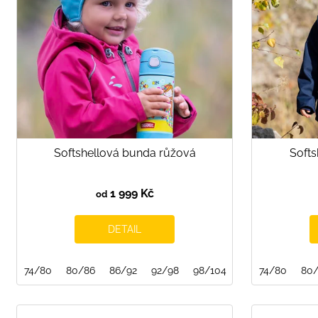
p
r
o
d
u
k
t
ů
Softshellová bunda růžová
Soft
1 999 Kč
od
DETAIL
74/80
80/86
86/92
92/98
98/104
104/110
74/80
110/1
80