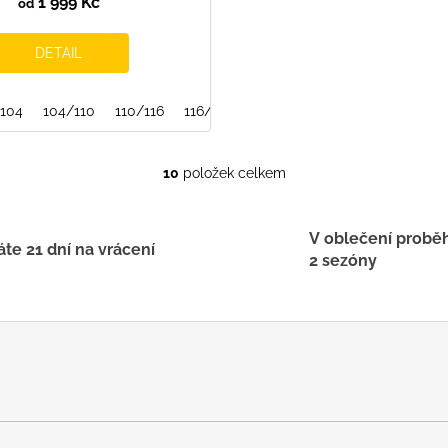
1 999 Kč
od
DETAIL
16
104
116/122
104/110
140/146
110/116
146/152
116/122
152/158
10
položek celkem
O
v
l
V oblečení probě
á
te 21 dní na vrácení
2 sezóny
d
a
c
í
p
r
v
k
y