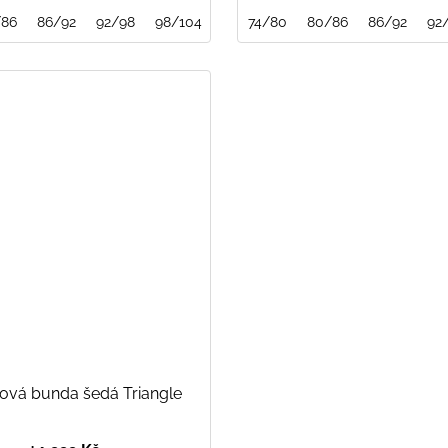
16
/86
116/122
86/92
92/98
122/128
98/104
128/134
104/110
134/140
74/80
110/116
80/86
140/146
116/122
86/92
146/152
92
12
lová bunda šedá Triangle