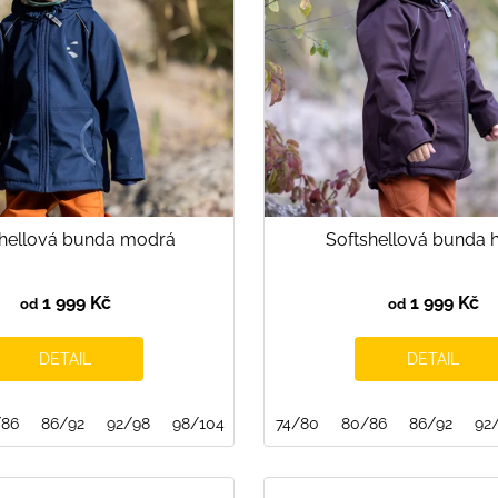
shellová bunda modrá
Softshellová bunda 
1 999 Kč
1 999 Kč
od
od
DETAIL
DETAIL
16
/86
116/122
86/92
92/98
98/104
104/110
74/80
110/116
80/86
122/128
86/92
92
13