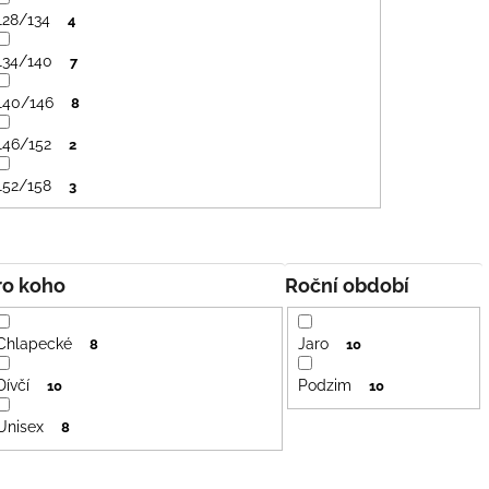
128/134
4
134/140
7
140/146
8
146/152
2
152/158
3
Pro koho
Roční období
Chlapecké
Jaro
8
10
Dívčí
Podzim
10
10
Unisex
8