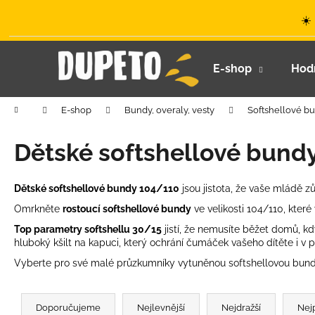
K
Přejít
☀️
na
o
obsah
Zpět
Zpět
š
do
do
í
E-shop
Hod
k
obchodu
obchodu
Domů
E-shop
Bundy, overaly, vesty
Softshellové b
Dětské softshellové bund
Dětské softshellové bundy 104/110
jsou jistota, že vaše mládě z
Omrkněte
rostoucí softshellové bundy
ve velikosti 104/110, kter
Top parametry softshellu 30/15
jistí, že nemusíte běžet domů, kd
hluboký kšilt na kapuci, který ochrání čumáček vašeho dítěte i v 
Vyberte pro své malé průzkumníky vytuněnou softshellovou bun
Ř
LETNÍ KLOBOUČEK S OUŠKY UV 30
a
Doporučujeme
Nejlevnější
Nejdražší
Nej