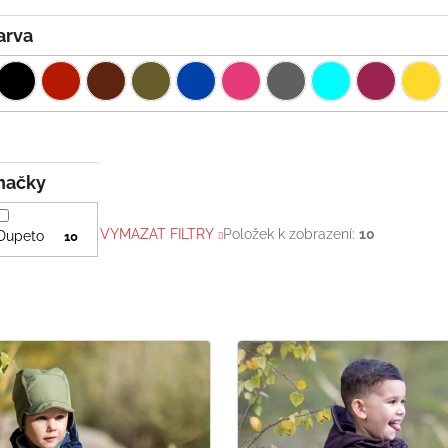
Barva
Značky
VYMAZAT FILTRY
Položek k zobrazení:
10
Dupeto
10