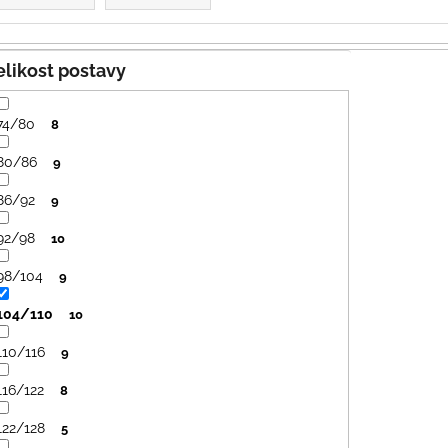
PRUHY MODRÉ
395 Kč
435 Kč
Velikost postavy
74/80
8
80/86
9
86/92
9
92/98
10
98/104
9
104/110
10
110/116
9
116/122
8
122/128
5