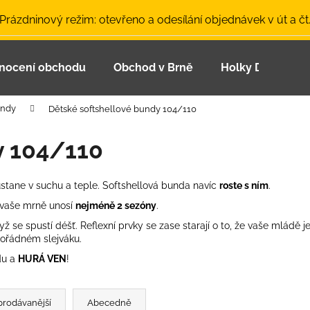
 Prázdninový režim: otevřeno a odesílání objednávek v út a čt
nocení obchodu
Obchod v Brně
Holky Dupeťačk
Co potřebujete najít?
undy
Dětské softshellové bundy 104/110
HLEDAT
y 104/110
ůstane
v suchu a teple. Softshellová bunda navíc
roste s ním
.
Doporučujeme
é vaše mrně unosí
nejméně 2 sezóny
.
yž se spustí déšť.
Reflexní prvky
se zase starají o to, že vaše mládě je
pořádném slejváku.
du a
HURÁ VEN
!
LETNÍ ČEPICE UV 30 SVĚTLE MODRÁ
BAMBUSOVÉ TR
prodávanější
Abecedně