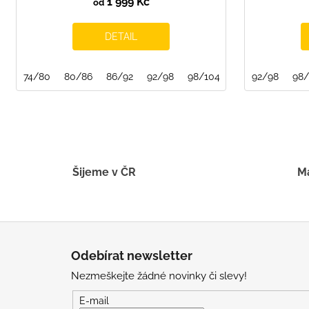
1 999 Kč
od
DETAIL
74/80
80/86
86/92
92/98
98/104
104/110
92/98
110/1
98/
Šijeme v ČR
Má
Z
á
Odebírat newsletter
p
Nezmeškejte žádné novinky či slevy!
a
t
E-mail