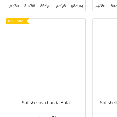
74/80
80/86
86/92
92/98
98/104
104/110
74/80
110/1
80
NOVINKA
Softshellová bunda Auta
Softshel