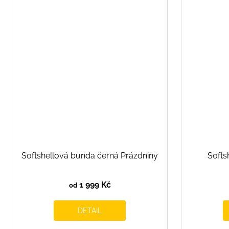
Softshellová bunda černá Prázdniny
Softs
1 999 Kč
od
DETAIL