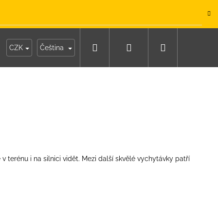
.
Hledat
Přihlášení
Nákupní
y
Moje objednávka
CZK
Čeština
košík
 v terénu i na silnici vidět. Mezi další skvělé vychytávky patří
IKO NÁMOŘNICKÉ