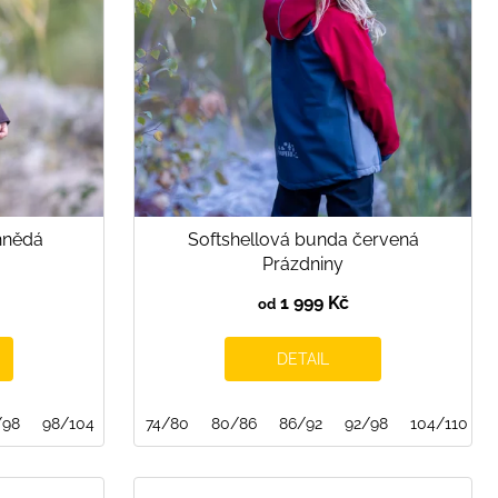
hnědá
Softshellová bunda červená
Prázdniny
1 999 Kč
od
DETAIL
/98
4/140
98/104
140/146
104/110
74/80
116/122
80/86
122/128
86/92
92/98
128/134
104/110
134/140