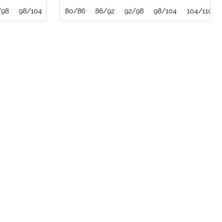
/98
2/128
152/158
98/104
134/140
104/110
140/146
80/86
110/116
86/92
152/158
116/122
92/98
98/104
134/140
104/110
140/146