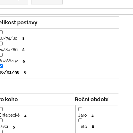
PRUHY MODRÉ
395 Kč
435 Kč
Velikost postavy
68/74/80
8
74/80/86
8
80/86/92
9
86/92/98
6
Pro koho
Roční období
Chlapecké
Jaro
4
2
Dívčí
Léto
5
6