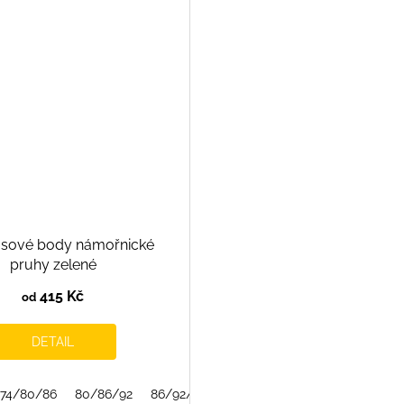
ové body námořnické
pruhy zelené
415 Kč
od
DETAIL
74/80/86
80/86/92
86/92/98