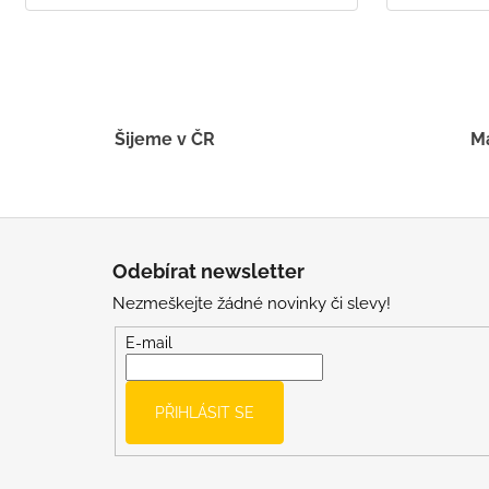
Šijeme v ČR
Má
Z
á
Odebírat newsletter
p
Nezmeškejte žádné novinky či slevy!
a
t
E-mail
í
PŘIHLÁSIT SE