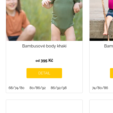
r
o
d
u
k
t
ů
Bambusové body khaki
Bam
395 Kč
od
DETAIL
68/74/80
80/86/92
86/92/98
74/80/86