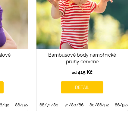
alové
Bambusové body námořnické
pruhy červené
415 Kč
od
DETAIL
6/92
86/92/98
68/74/80
74/80/86
80/86/92
86/92/98