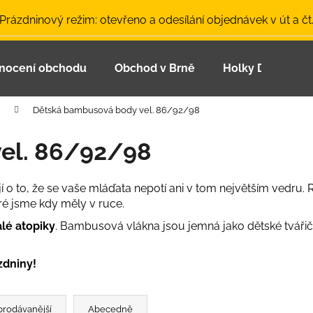
 Prázdninový režim: otevřeno a odesílání objednávek v út a čt
nocení obchodu
Obchod v Brně
Holky Dupeťačk
Co potřebujete najít?
Dětská bambusová body vel. 86/92/98
HLEDAT
el. 86/92/98
jí o to, že se vaše mláďata nepotí ani v tom největším vedru.
Doporučujeme
ré jsme kdy měly v ruce.
alé atopiky
. Bambusová vlákna jsou jemná jako dětské tvářičk
zdniny!
LETNÍ ČEPICE UV 30 SVĚTLE MODRÁ
BAMBUSOVÉ TR
prodávanější
Abecedně