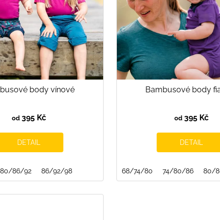
busové body vínové
Bambusové body fi
395 Kč
395 Kč
od
od
DETAIL
DETAIL
80/86/92
86/92/98
68/74/80
74/80/86
80/8