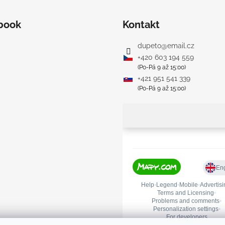
u
book
Kontakt
dupeto
@
email.cz
+420 603 194 559
(Po-Pá 9 až 15:00)
+421 951 541 339
(Po-Pá 9 až 15:00)