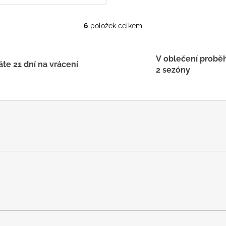
6
položek celkem
O
v
l
V oblečení probě
á
te 21 dní na vrácení
2 sezóny
d
a
c
í
p
r
v
k
y
v
ý
p
i
s