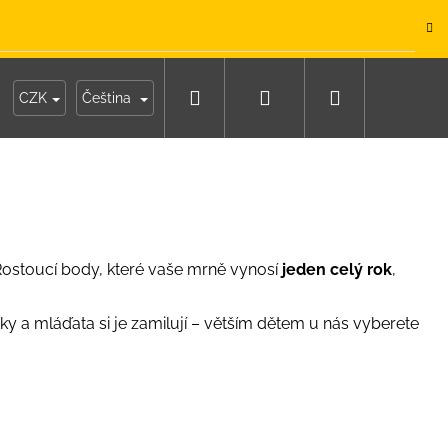
.
Hledat
Přihlášení
Nákupní
y
Moje objednávka
CZK
Čeština
košík
 Rostoucí body, které vaše mrně vynosí
jeden celý rok
,
y a mláďata si je zamilují – větším dětem u nás vyberete
IKO NÁMOŘNICKÉ