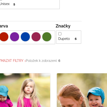
Unisex
5
Barva
Značky
Dupeto
6
YMAZAT FILTRY
Položek k zobrazení:
6