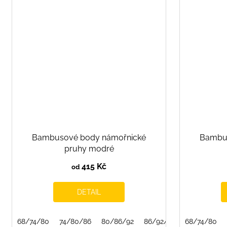
Bambusové body námořnické
Bambus
pruhy modré
415 Kč
od
DETAIL
68/74/80
74/80/86
80/86/92
86/92/98
68/74/80