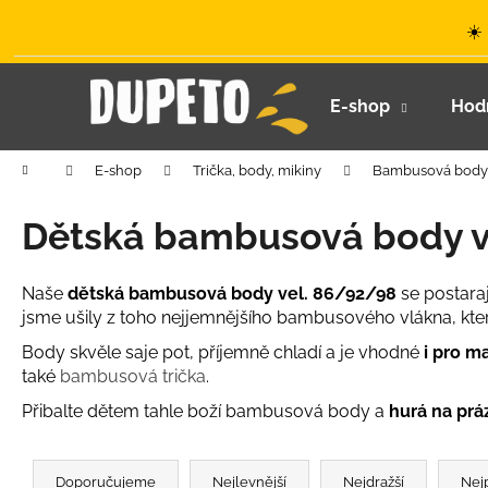
K
Přejít
☀️
na
o
obsah
Zpět
Zpět
š
do
do
í
E-shop
Hod
k
obchodu
obchodu
Domů
E-shop
Trička, body, mikiny
Bambusová body
Dětská bambusová body v
Naše
dětská bambusová body vel. 86/92/98
se postara
jsme ušily z toho nejjemnějšího bambusového vlákna, kte
Body skvěle saje pot, příjemně chladí a je vhodné
i pro m
také
bambusová trička
.
Přibalte dětem tahle boží bambusová body a
hurá na prá
Ř
LETNÍ KLOBOUČEK S OUŠKY UV 30
a
Doporučujeme
Nejlevnější
Nejdražší
Nej