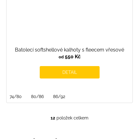
Batolecí softshellové kalhoty s fleecem vřesové
550 Kč
od
DETAIL
74/80
80/86
86/92
12
položek celkem
O
v
l