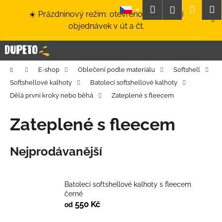
K
Přejít
Hledat
Nákup
M
Přihlášení
☀️ Prázdninový režim: otevřeno a odesílání
na
o
obsah
Zpět
Zpět
objednávek v út a čt.
košík
š
í
C
k
o
Domů
E-shop
Oblečení podle materiálu
Softshell
p
Softshellové kalhoty
Batolecí softshellové kalhoty
o
Dělá první kroky nebo běhá
Zateplené s fleecem
t
ř
Zateplené s fleecem
e
b
Nejprodávanější
u
j
e
Batolecí softshellové kalhoty s fleecem
t
černé
550 Kč
od
e
n