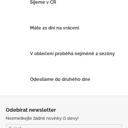
á
Šijeme v ČR
d
a
c
í
Máte 21 dní na vrácení
p
r
v
k
V oblečení proběhá nejméně 2 sezóny
y
v
ý
p
Odesíláme do druhého dne
i
s
u
Z
á
Odebírat newsletter
p
Nezmeškejte žádné novinky či slevy!
a