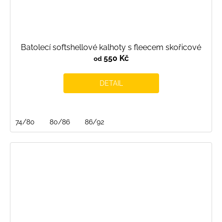
Batolecí softshellové kalhoty s fleecem skořicové
550 Kč
od
DETAIL
74/80
80/86
86/92