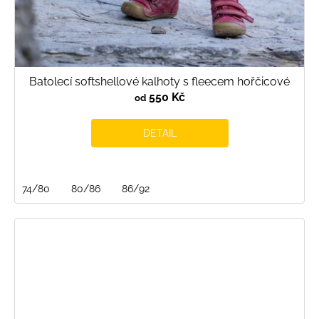
Batolecí softshellové kalhoty s fleecem hořčicové
550 Kč
od
DETAIL
74/80
80/86
86/92