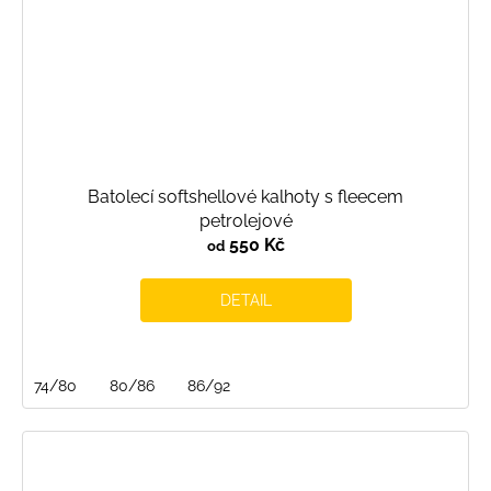
Batolecí softshellové kalhoty s fleecem
petrolejové
550 Kč
od
DETAIL
74/80
80/86
86/92