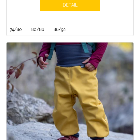
DETAIL
74/80
80/86
86/92