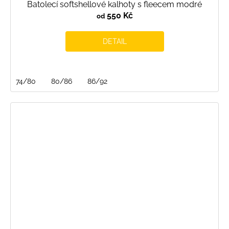
Batolecí softshellové kalhoty s fleecem modré
550 Kč
od
DETAIL
74/80
80/86
86/92