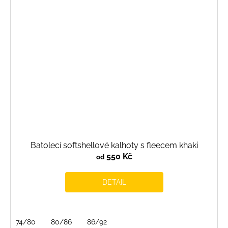
Batolecí softshellové kalhoty s fleecem khaki
550 Kč
od
DETAIL
74/80
80/86
86/92