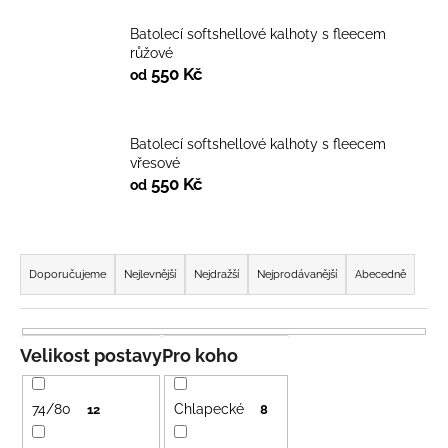
a
Batolecí softshellové kalhoty s fleecem
j
růžové
í
550 Kč
od
t
?
Batolecí softshellové kalhoty s fleecem
vřesové
550 Kč
od
HLEDAT
Ř
a
Doporučujeme
Nejlevnější
Nejdražší
Nejprodávanější
Abecedně
z
D
e
o
n
Velikost postavy
Pro koho
p
í
o
p
r
74/80
Chlapecké
12
8
u
r