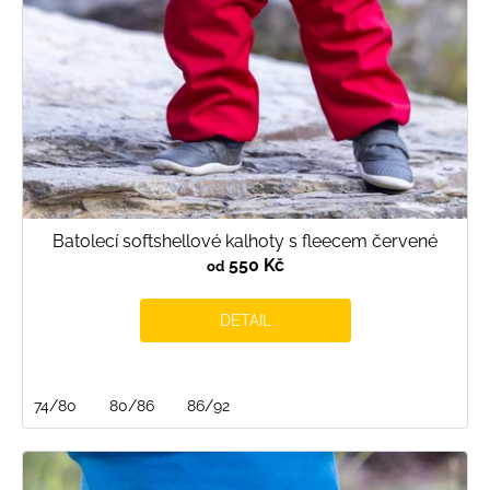
Batolecí softshellové kalhoty s fleecem červené
550 Kč
od
DETAIL
74/80
80/86
86/92