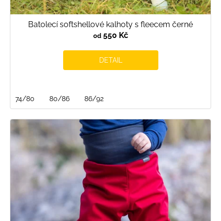
Batolecí softshellové kalhoty s fleecem černé
550 Kč
od
DETAIL
74/80
80/86
86/92