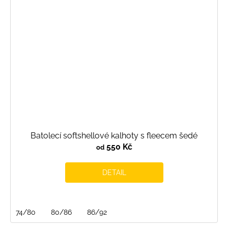
Batolecí softshellové kalhoty s fleecem šedé
550 Kč
od
DETAIL
74/80
80/86
86/92