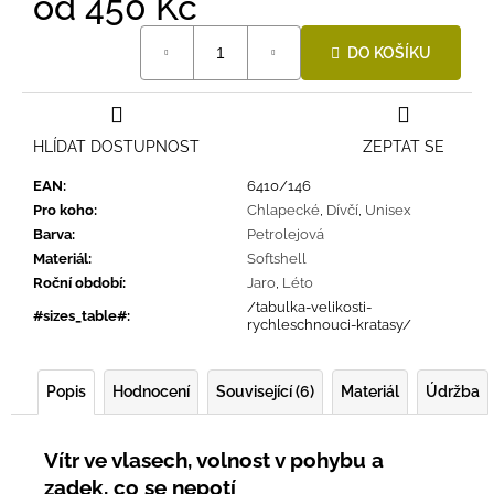
od
450 Kč
Měrná
DO KOŠÍKU
cena:
HLÍDAT DOSTUPNOST
ZEPTAT SE
EAN
:
6410/146
Pro koho
:
Chlapecké
,
Dívčí
,
Unisex
Barva
:
Petrolejová
Materiál
:
Softshell
Roční období
:
Jaro
,
Léto
/tabulka-velikosti-
#sizes_table#
:
rychleschnouci-kratasy/
Popis
Hodnocení
Související (6)
Materiál
Údržba
Vítr ve vlasech, volnost v pohybu a
zadek, co se nepotí