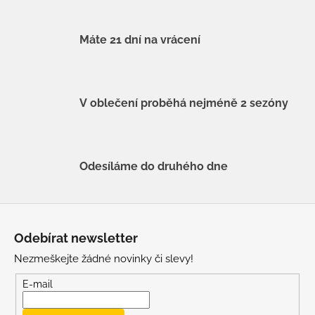
Máte 21 dní na vrácení
V oblečení proběhá nejméně 2 sezóny
Odesíláme do druhého dne
Z
á
Odebírat newsletter
p
Nezmeškejte žádné novinky či slevy!
a
t
E-mail
í