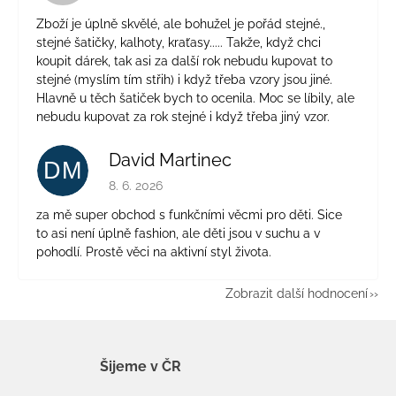
Zboží je úplně skvělé, ale bohužel je pořád stejné.,
stejné šatičky, kalhoty, kraťasy..... Takže, když chci
koupit dárek, tak asi za další rok nebudu kupovat to
stejné (myslím tím střih) i když třeba vzory jsou jiné.
Hlavně u těch šatiček bych to ocenila. Moc se líbily, ale
nebudu kupovat za rok stejné i když třeba jiný vzor.
David Martinec
DM
Hodnocení obchodu je 5 z 5 hvězdiček.
8. 6. 2026
za mě super obchod s funkčními věcmi pro děti. Sice
to asi není úplně fashion, ale děti jsou v suchu a v
pohodlí. Prostě věci na aktivní styl života.
Zobrazit další hodnocení
Šijeme v ČR