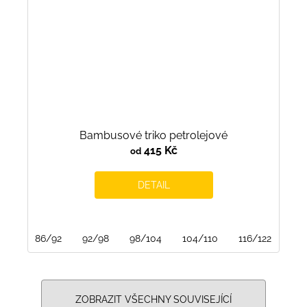
Bambusové triko petrolejové
415 Kč
od
DETAIL
86/92
92/98
98/104
104/110
116/122
122
ZOBRAZIT VŠECHNY SOUVISEJÍCÍ