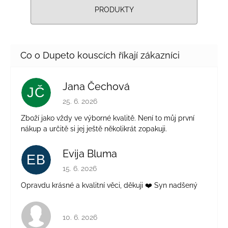
PRODUKTY
Jana Čechová
JČ
Hodnocení obchodu je 5 z 5 hvězdiček.
25. 6. 2026
Zboží jako vždy ve výborné kvalitě. Není to můj první
nákup a určitě si jej ještě několikrát zopakuji.
Evija Bluma
EB
Hodnocení obchodu je 5 z 5 hvězdiček.
15. 6. 2026
Opravdu krásné a kvalitní věci, děkuji ❤️ Syn nadšený
Hodnocení obchodu je 4 z 5 hvězdiček.
10. 6. 2026