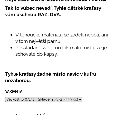
č
produktu
u
Tak to vůbec nevadí. Tyhle dětské kraťasy
je
j
0,0
vám uschnou RAZ, DVA.
e
z
5
m
hvězdiček.
e
V tenoučké materiálu se zadek nepotí, ani
v tom největší parnu.
LETNÍ
Poskládané zaberou tak málo místa, že je
KLOBOUČEK
S
schováte do kapsy.
OUŠKY
UV
30
BÍLÝ
Tyhle kraťasy žádné místo navíc v kufru
395
nezaberou.
Kč
VARIANTA