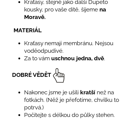
Kraťasy, stejně jako další Dupeto
kousky, pro vaše dítě, šijeme
na
Moravě.
MATERIÁL
Kraťasy nemají membránu. Nejsou
voděodpudivé.
Za to vám
uschnou jedna, dvě
.
DOBRÉ VĚDĚT
Nakonec jsme je ušili
kratší
než na
fotkách. (Něž je přefotíme, chvilku to
potrvá.)
Počítejte s délkou do půlky stehen.