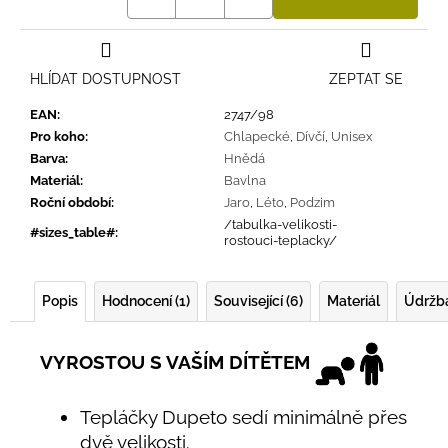
HLÍDAT DOSTUPNOST
ZEPTAT SE
EAN
:
2747/98
Pro koho
:
Chlapecké
,
Dívčí
,
Unisex
Barva
:
Hnědá
Materiál
:
Bavlna
Roční období
:
Jaro
,
Léto
,
Podzim
/tabulka-velikosti-
#sizes_table#
:
rostouci-teplacky/
Popis
Hodnocení (1)
Související (6)
Materiál
Údržb
VYROSTOU S VAŠÍM DÍTĚTEM
Tepláčky Dupeto sedí minimálně přes
dvě velikosti.