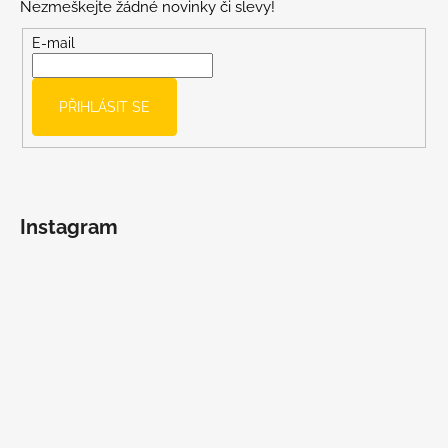
Nezmeškejte žádné novinky či slevy!
a
t
E-mail
í
PŘIHLÁSIT SE
Instagram