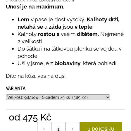
č
1 hodnocení
Podrobnosti hodnocení
hodnocení
Unosí je na maximum.
u
produktu
j
je
Lem
v pase je dost vysoký.
Kalhoty drží,
e
5,0
m
netahá se
a
záda
jsou
v teple
.
z
e
Kalhoty
rostou s
vaším
dítětem.
Nejméně
5
hvězdiček.
2 velikosti.
Do šátku i na látkovou plenku se vejdou v
LETNÍ
RYCHLESCHNOUCÍ
pohodě.
KALHOTY
Ušily jsme je z
biobavlny
, která pohladí.
ŽLUTÉ
695
Dítě na kůži, vás na duši.
Kč
VARIANTA
od
475 Kč
Měrná
DO KOŠÍKU
cena: