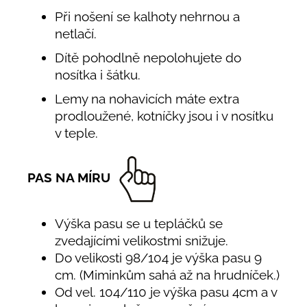
Při nošení se kalhoty nehrnou a
netlačí.
Dítě pohodlně nepolohujete do
nosítka i šátku.
Lemy na nohavicích máte extra
prodloužené, kotníčky jsou i v nosítku
v teple.
PAS NA MÍRU
Výška pasu se u tepláčků se
zvedajícími velikostmi snižuje.
Do velikosti 98/104 je výška pasu 9
cm. (Miminkům sahá až na hrudníček.)
Od vel. 104/110 je výška pasu 4cm a v