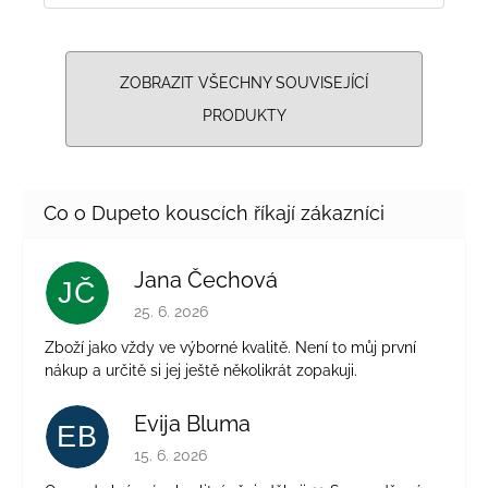
ZOBRAZIT VŠECHNY SOUVISEJÍCÍ
PRODUKTY
Jana Čechová
JČ
Hodnocení obchodu je 5 z 5 hvězdiček.
25. 6. 2026
Zboží jako vždy ve výborné kvalitě. Není to můj první
nákup a určitě si jej ještě několikrát zopakuji.
Evija Bluma
EB
Hodnocení obchodu je 5 z 5 hvězdiček.
15. 6. 2026