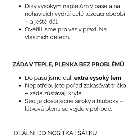
Díky vysokým nápletům v pase a na
nohavicích vydrží celé lezoucí období
– a ještě dál.
Ověřili jsme pro vás v praxi. Na
vlastních dětech.
ZÁDA V TEPLE, PLENKA BEZ PROBLÉMŮ
Do pasu jsme dali
extra vysoký lem
.
Nepotřebujete pořád zakasávat tričko
– záda zůstávají krytá.
Sed je dostatečně široký a hluboký –
látková plena se vejde v pohodě.
IDEÁLNÍ DO NOSÍTKA I ŠÁTKU