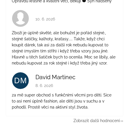
Opravdu krásné a kvalitní věci, děkuji ❤️ Syn nadšený
Hodnocení obchodu je 4 z 5 hvězdiček.
10. 6. 2026
Zboží je úplně skvělé, ale bohužel je pořád stejné.,
stejné šatičky, kalhoty, kraťasy..... Takže, když chci
koupit dárek, tak asi za další rok nebudu kupovat to
stejné (myslím tím střih) i když třeba vzory jsou jiné.
Hlavně u těch šatiček bych to ocenila. Moc se líbily, ale
nebudu kupovat za rok stejné i když třeba jiný vzor.
David Martinec
DM
Hodnocení obchodu je 5 z 5 hvězdiček.
8. 6. 2026
za mě super obchod s funkčními věcmi pro děti. Sice
to asi není úplně fashion, ale děti jsou v suchu a v
pohodlí. Prostě věci na aktivní styl života.
Zobrazit další hodnocení