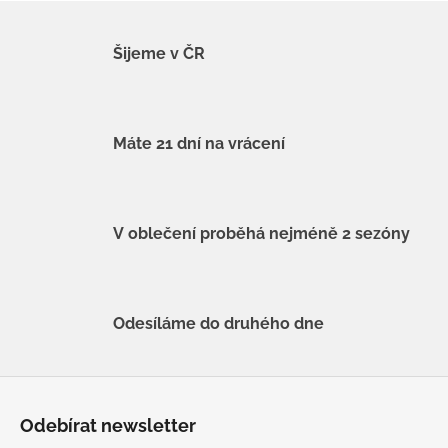
Šijeme v ČR
Máte 21 dní na vrácení
V oblečení proběhá nejméně 2 sezóny
Odesíláme do druhého dne
Z
á
Odebírat newsletter
p