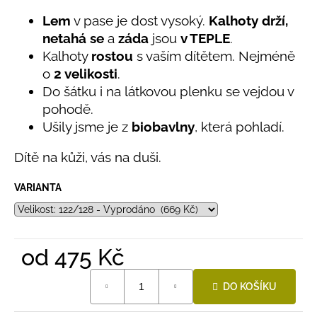
č
produktu
je
u
Lem
v pase je dost vysoký.
Kalhoty drží,
5,0
j
netahá se
a
záda
jsou
v TEPLE
.
z
e
Kalhoty
rostou
s vaším dítětem. Nejméně
5
m
hvězdiček.
o
2 velikosti
.
e
Do šátku i na látkovou plenku se vejdou v
pohodě.
BAMBUSOVÉ
Ušily jsme je z
biobavlny
, která pohladí.
TRIKO
NÁMOŘNICKÉ
Dítě na kůži, vás na duši.
PRUHY
MODRÉ
435
VARIANTA
Kč
od
475 Kč
Měrná
DO KOŠÍKU
cena: