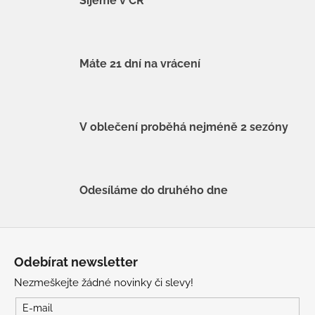
Šijeme v ČR
Máte 21 dní na vrácení
V oblečení proběhá nejméně 2 sezóny
Odesíláme do druhého dne
Z
á
Odebírat newsletter
p
Nezmeškejte žádné novinky či slevy!
a
t
E-mail