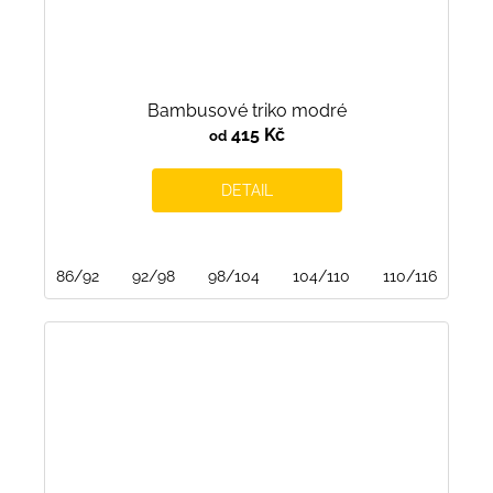
Bambusové triko modré
415 Kč
od
DETAIL
86/92
92/98
98/104
104/110
110/116
116