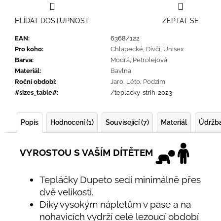
HLÍDAT DOSTUPNOST
ZEPTAT SE
EAN
:
6368/122
Pro koho
:
Chlapecké
,
Dívčí
,
Unisex
Barva
:
Modrá
,
Petrolejová
Materiál
:
Bavlna
Roční období
:
Jaro
,
Léto
,
Podzim
#sizes_table#
:
/teplacky-strih-2023
Popis
Hodnocení (1)
Související (7)
Materiál
Údržb
VYROSTOU S VAŠÍM DÍTĚTEM
Tepláčky Dupeto sedí minimálně přes
dvě velikosti.
Díky vysokým nápletům v pase a na
nohavicích vydrží celé lezoucí období