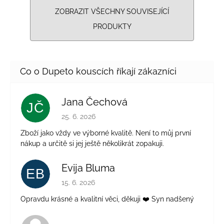
ZOBRAZIT VŠECHNY SOUVISEJÍCÍ
PRODUKTY
Jana Čechová
JČ
Hodnocení obchodu je 5 z 5 hvězdiček.
25. 6. 2026
Zboží jako vždy ve výborné kvalitě. Není to můj první
nákup a určitě si jej ještě několikrát zopakuji.
Evija Bluma
EB
Hodnocení obchodu je 5 z 5 hvězdiček.
15. 6. 2026
Opravdu krásné a kvalitní věci, děkuji ❤️ Syn nadšený