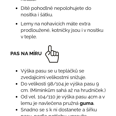
Dítě pohodlně nepolohujete do
nosítka i šátku.
Lemy na nohavicích máte extra
prodloužené, kotníčky jsou i v nosítku
v teple.
PAS NA MÍRU
Výška pasu se u tepláčků se
zvedajícími velikostmi snižuje.
Do velikosti 98/104 je výška pasu 9
cm. (Miminkům sahá až na hrudníček.)
Od vel. 104/110 je výška pasu 4cm a v
lemu je navlečena pružná
guma
.
Snadno se s k ní dostanete a šířku