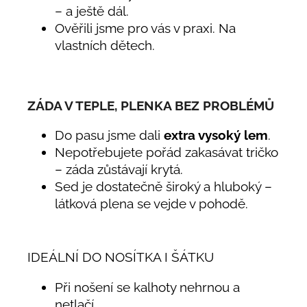
– a ještě dál.
Ověřili jsme pro vás v praxi. Na
vlastních dětech.
ZÁDA V TEPLE, PLENKA BEZ PROBLÉMŮ
Do pasu jsme dali
extra vysoký lem
.
Nepotřebujete pořád zakasávat tričko
– záda zůstávají krytá.
Sed je dostatečně široký a hluboký –
látková plena se vejde v pohodě.
IDEÁLNÍ DO NOSÍTKA I ŠÁTKU
Při nošení se kalhoty nehrnou a
netlačí.