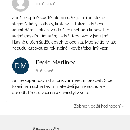
Hodnocení obchodu je 4 z 5 hvězdiček.
10. 6. 2026
Zboží je úplně skvělé, ale bohužel je pořád stejné.,
stejné šatičky, kalhoty, kraťasy..... Takže, když chci
koupit dárek, tak asi za další rok nebudu kupovat to
stejné (myslím tím střih) i když třeba vzory jsou jiné.
Hlavně u těch šatiček bych to ocenila. Moc se líbily, ale
nebudu kupovat za rok stejné i když třeba jiný vzor.
David Martinec
DM
Hodnocení obchodu je 5 z 5 hvězdiček.
8. 6. 2026
za mě super obchod s funkčními věcmi pro děti. Sice
to asi není úplně fashion, ale děti jsou v suchu a v
pohodlí. Prostě věci na aktivní styl života.
Zobrazit další hodnocení