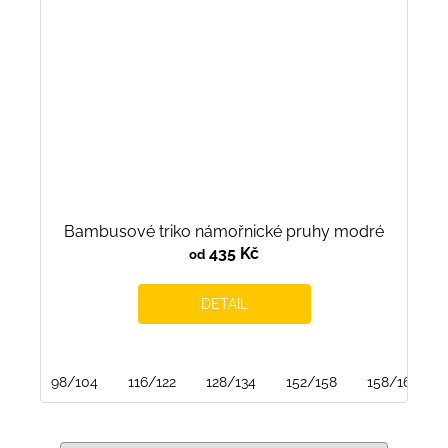
Bambusové triko námořnické pruhy modré
435 Kč
od
DETAIL
98/104
116/122
128/134
152/158
158/164