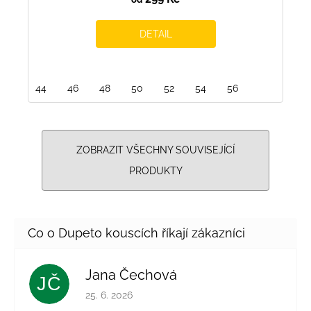
DETAIL
44
46
48
50
52
54
56
ZOBRAZIT VŠECHNY SOUVISEJÍCÍ
PRODUKTY
Jana Čechová
JČ
Hodnocení obchodu je 5 z 5 hvězdiček.
25. 6. 2026