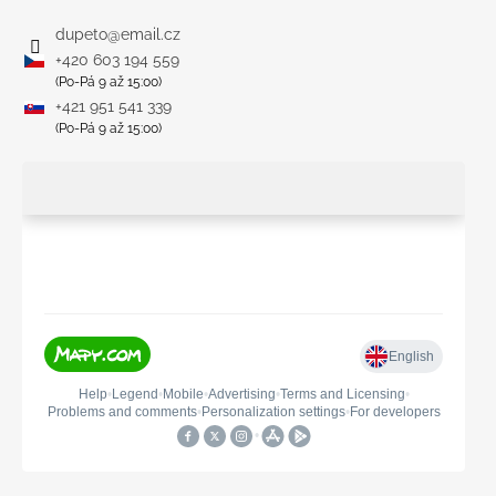
dupeto
@
email.cz
+420 603 194 559
(Po-Pá 9 až 15:00)
+421 951 541 339
(Po-Pá 9 až 15:00)