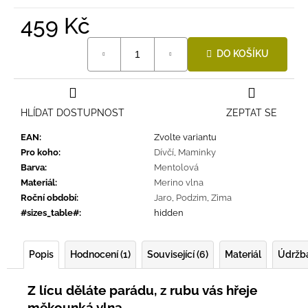
459 Kč
Měrná
DO KOŠÍKU
cena:
HLÍDAT DOSTUPNOST
ZEPTAT SE
EAN
:
Zvolte variantu
Pro koho
:
Dívčí
,
Maminky
Barva
:
Mentolová
Materiál
:
Merino vlna
Roční období
:
Jaro
,
Podzim
,
Zima
#sizes_table#
:
hidden
Popis
Hodnocení (1)
Související (6)
Materiál
Údržb
Z lícu děláte parádu, z rubu vás hřeje
měkounká vlna.