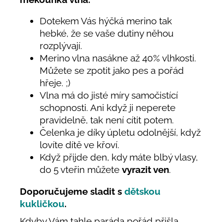
Dotekem Vás hýčká merino tak
hebké, že se vaše dutiny něhou
rozplývají.
Merino vlna nasákne až 40% vlhkosti.
Můžete se zpotit jako pes a pořád
hřeje. ;)
Vlna má do jisté míry samočistící
schopnosti. Ani když ji neperete
pravidelně, tak není cítit potem.
Čelenka je díky úpletu odolnější, když
lovíte dítě ve křoví.
Když přijde den, kdy máte blbý vlasy,
do 5 vteřin můžete
vyrazit ven
.
Doporučujeme sladit s
dětskou
kukličkou
.
Kdyby Vám tahle paráda pořád přišla