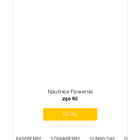
Náušnice Flowerski
250 Kč
DETAIL
RASPBERRY
STRAWBERRY
SUNNY DAY
DEEP 