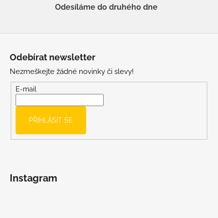
Odesíláme do druhého dne
Z
á
Odebírat newsletter
p
Nezmeškejte žádné novinky či slevy!
a
t
E-mail
í
PŘIHLÁSIT SE
Instagram