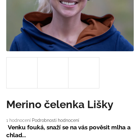
a
j
í
t
?
HLEDAT
D
Merino čelenka Lišky
o
p
o
Průměrné
1 hodnocení
Podrobnosti hodnocení
hodnocení
r
Venku fouká, snaží se na vás pověsit mlha a
produktu
u
chlad...
je