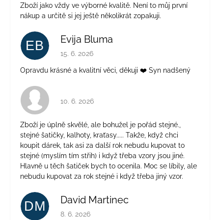
Zboží jako vždy ve výborné kvalitě. Není to můj první
nákup a určitě si jej ještě několikrát zopakuji.
Evija Bluma
EB
Hodnocení obchodu je 5 z 5 hvězdiček.
15. 6. 2026
Opravdu krásné a kvalitní věci, děkuji ❤️ Syn nadšený
Hodnocení obchodu je 4 z 5 hvězdiček.
10. 6. 2026
Zboží je úplně skvělé, ale bohužel je pořád stejné.,
stejné šatičky, kalhoty, kraťasy..... Takže, když chci
koupit dárek, tak asi za další rok nebudu kupovat to
stejné (myslím tím střih) i když třeba vzory jsou jiné.
Hlavně u těch šatiček bych to ocenila. Moc se líbily, ale
nebudu kupovat za rok stejné i když třeba jiný vzor.
David Martinec
DM
Hodnocení obchodu je 5 z 5 hvězdiček.
8. 6. 2026