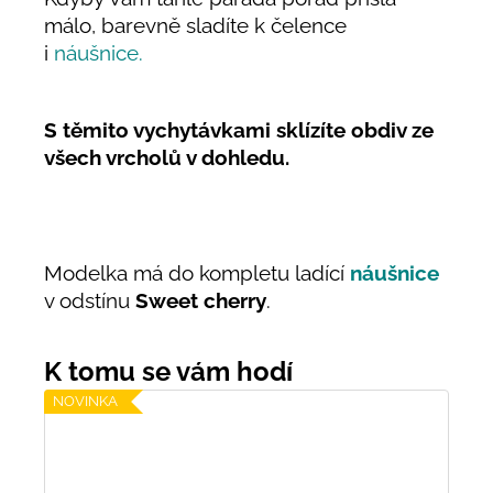
málo, barevně sladíte k čelence
i
náušnice.
S těmito vychytávkami s
klízíte obdiv ze
všech vrcholů v dohledu.
Modelka má do kompletu ladící
náušnice
v odstínu
Sweet cherry
.
NOVINKA