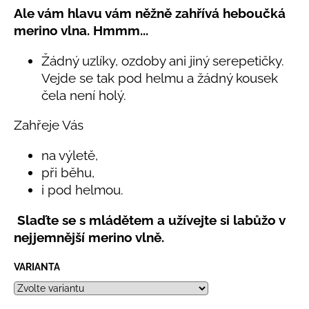
č
5,0
Ale vám hlavu vám něžně zahřívá heboučká
u
z
merino vlna. Hmmm...
j
5
e
hvězdiček.
Žádný uzlíky, ozdoby ani jiný serepetičky.
m
e
Vejde se tak pod helmu a žádný kousek
čela není holý.
LETNÍ
Zahřeje Vás
KLOBOUČEK
S
OUŠKY
na výletě,
UV
při běhu,
30
i pod helmou.
BÍLÝ
395
Slaďte se s mládětem a užívejte si labůžo v
Kč
nejjemnější merino vlně.
VARIANTA