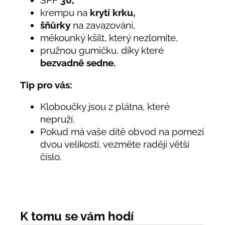
krempu na
krytí krku,
šňůrky
na zavazování,
měkounký kšilt, který nezlomíte,
pružnou gumičku, díky které
bezvadně sedne.
Tip pro vás:
Kloboučky jsou z plátna, které
nepruží.
Pokud má vaše dítě obvod na pomezí
dvou velikostí, vezměte raději větší
číslo.