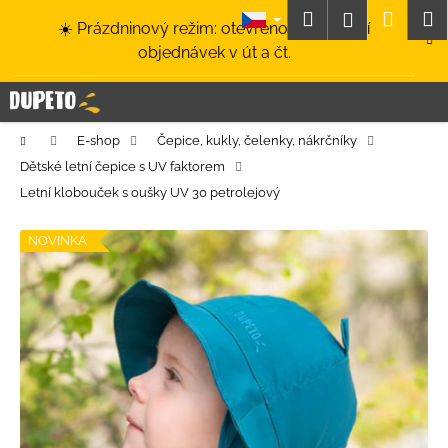
K
Přejít
Hledat
Nákup
M
Přihlášení
☀️ Prázdninový režim: otevřeno a odesílání
na
o
obsah
Zpět
Zpět
objednávek v út a čt.
košík
š
í
C
k
o
Domů
E-shop
Čepice, kukly, čelenky, nákrčníky
p
Dětské letní čepice s UV faktorem
o
Letní klobouček s oušky UV 30 petrolejový
t
ř
NOVINKA
e
b
u
j
e
t
e
n