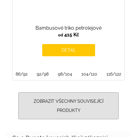
Bambusové triko petrolejové
415 Kč
od
DETAIL
86/92
92/98
98/104
104/110
116/122
122
ZOBRAZIT VŠECHNY SOUVISEJÍCÍ
PRODUKTY