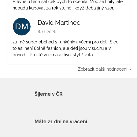
Hlavně u těch šatiček bych to ocenila. Moc se líbily, ale
nebudu kupovat za rok stejné i když třeba jiný vzor.
David Martinec
DM
Hodnocení obchodu je 5 z 5 hvězdiček.
8. 6. 2026
za mě super obchod s funkčními věcmi pro děti. Sice
to asi není úplně fashion, ale děti jsou v suchu a v
pohodlí. Prostě věci na aktivní styl života.
Zobrazit další hodnocení
Šijeme v ČR
Máte 21 dní na vrácení