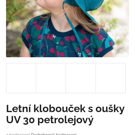
a
j
í
t
?
HLEDAT
D
o
Letní klobouček s oušky
p
o
UV 30 petrolejový
r
u
Průměrné