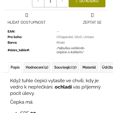
DO KOŠÍKU
cena:
HLÍDAT DOSTUPNOST
ZEPTAT SE
EAN
:
—
Pro koho
:
Chlapecké
,
Dívčí
,
Unisex
Barva
:
Khaki
/tabulka-velikosti-
#sizes_table#
:
cepice-s-ksiltem/
Popis
Hodnocení (2)
Související (7)
Materiál
Údržb
Když tuhle čepici vytasíte ve chvíli, kdy je
vedro k nepřečkání,
ochladí
vás příjemný
pocit úlevy.
Čepka má:
SPF
30,