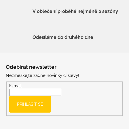
V oblečení proběhá nejméně 2 sezóny
Odesíláme do druhého dne
Z
á
Odebírat newsletter
p
Nezmeškejte žádné novinky či slevy!
a
t
E-mail
í
PŘIHLÁSIT SE