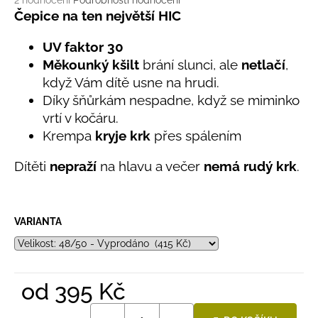
č
2 hodnocení
Podrobnosti hodnocení
hodnocení
Čepice na ten největší HIC
u
produktu
j
je
UV faktor 30
e
5,0
m
Měkounký kšilt
brání slunci, ale
netlačí
,
z
e
když Vám dítě usne na hrudi.
5
hvězdiček.
Díky šňůrkám nespadne, když se miminko
vrtí v kočáru.
LETNÍ
RYCHLESCHNOUCÍ
Krempa
kryje krk
přes spálením
KALHOTY
TYRKYSOVÉ
Dítěti
nepraží
na hlavu a večer
nemá rudý krk
.
KORÁLKY
695
Kč
VARIANTA
od
395 Kč
Měrná