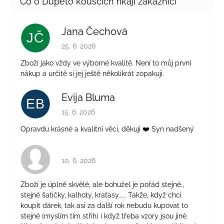
Jana Čechová
JČ
Hodnocení obchodu je 5 z 5 hvězdiček.
25. 6. 2026
Zboží jako vždy ve výborné kvalitě. Není to můj první
nákup a určitě si jej ještě několikrát zopakuji.
Evija Bluma
EB
Hodnocení obchodu je 5 z 5 hvězdiček.
15. 6. 2026
Opravdu krásné a kvalitní věci, děkuji ❤️ Syn nadšený
Hodnocení obchodu je 4 z 5 hvězdiček.
10. 6. 2026
Zboží je úplně skvělé, ale bohužel je pořád stejné.,
stejné šatičky, kalhoty, kraťasy..... Takže, když chci
koupit dárek, tak asi za další rok nebudu kupovat to
stejné (myslím tím střih) i když třeba vzory jsou jiné.