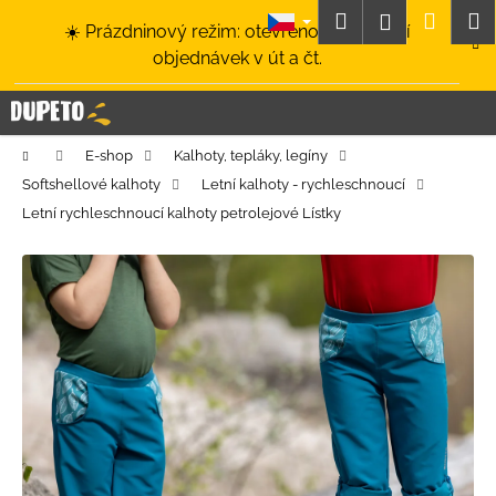
K
Přejít
Hledat
Nákup
M
Přihlášení
☀️ Prázdninový režim: otevřeno a odesílání
na
o
obsah
Zpět
Zpět
objednávek v út a čt.
košík
š
í
C
k
o
Domů
E-shop
Kalhoty, tepláky, legíny
p
Softshellové kalhoty
Letní kalhoty - rychleschnoucí
o
Letní rychleschnoucí kalhoty petrolejové Lístky
t
ř
e
b
u
j
e
t
e
n