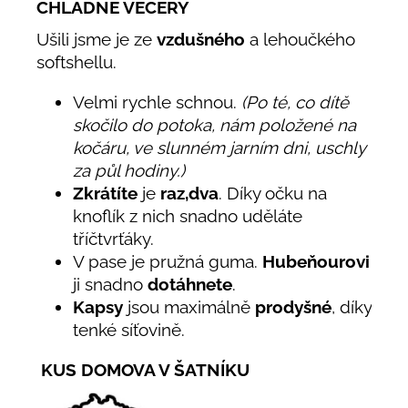
CHLADNÉ VEČERY
Ušili jsme je ze
vzdušného
a lehoučkého
softshellu.
Velmi rychle schnou.
(Po té, co dítě
skočilo do potoka, nám položené na
kočáru, ve slunném jarním dni, uschly
za půl hodiny.)
Zkrátíte
je
raz,dva
. Díky očku na
knoflík z nich snadno uděláte
tříčtvrťáky.
V pase je pružná guma.
Hubeňourovi
ji snadno
dotáhnete
.
Kapsy
jsou maximálně
prodyšné
, díky
tenké síťovině.
KUS DOMOVA V ŠATNÍKU