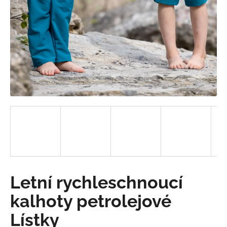
a
j
í
t
?
HLEDAT
D
o
Letní rychleschnoucí
p
o
kalhoty petrolejové
r
Lístky
u