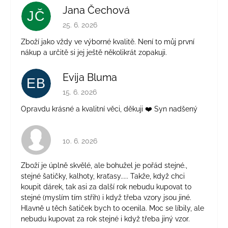
Jana Čechová
JČ
Hodnocení obchodu je 5 z 5 hvězdiček.
25. 6. 2026
Zboží jako vždy ve výborné kvalitě. Není to můj první
nákup a určitě si jej ještě několikrát zopakuji.
Evija Bluma
EB
Hodnocení obchodu je 5 z 5 hvězdiček.
15. 6. 2026
Opravdu krásné a kvalitní věci, děkuji ❤️ Syn nadšený
Hodnocení obchodu je 4 z 5 hvězdiček.
10. 6. 2026
Zboží je úplně skvělé, ale bohužel je pořád stejné.,
stejné šatičky, kalhoty, kraťasy..... Takže, když chci
koupit dárek, tak asi za další rok nebudu kupovat to
stejné (myslím tím střih) i když třeba vzory jsou jiné.
Hlavně u těch šatiček bych to ocenila. Moc se líbily, ale
nebudu kupovat za rok stejné i když třeba jiný vzor.