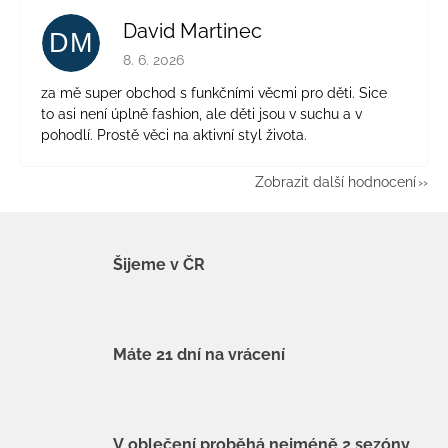
David Martinec
DM
Hodnocení obchodu je 5 z 5 hvězdiček.
8. 6. 2026
za mě super obchod s funkčními věcmi pro děti. Sice
to asi není úplně fashion, ale děti jsou v suchu a v
pohodlí. Prostě věci na aktivní styl života.
Zobrazit další hodnocení
Šijeme v ČR
Máte 21 dní na vrácení
V oblečení proběhá nejméně 2 sezóny