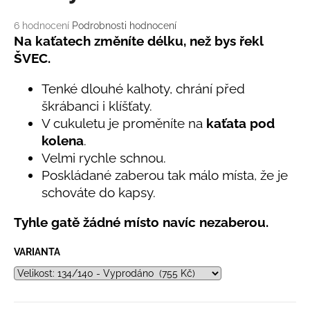
č
u
Průměrné
6 hodnocení
Podrobnosti hodnocení
j
hodnocení
Na kaťatech změníte délku, než bys řekl
e
produktu
ŠVEC.
m
je
e
5,0
Tenké dlouhé kalhoty, chrání před
z
škrábanci i klíšťaty.
5
hvězdiček.
LETNÍ
V cukuletu je proměníte na
kaťata pod
RYCHLESCHNOUCÍ
kolena
.
KALHOTY
TYRKYSOVÉ
Velmi rychle schnou.
KORÁLKY
Poskládané zaberou tak málo místa, že je
695
schováte do kapsy.
Kč
Tyhle gatě žádné místo navíc nezaberou.
VARIANTA