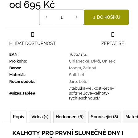
od
695 Kč
Měrná
DO KOŠÍKU
cena:
HLÍDAT DOSTUPNOST
ZEPTAT SE
EAN
:
3672/134
Pro koho
:
Chlapecké
,
Dívčí
,
Unisex
Barva
:
Modrá
,
Zelená
Materiál
:
Softshell
Roční období
:
Jaro
,
Léto
/tabulka-velikosti-letni-
#sizes_table#
:
softshellove-kalhoty-
rychleschnouci/
Popis
Videa (1)
Hodnocení (6)
Související (8)
Materi
KALHOTY
PRO PRVNÍ SLUNEČNÉ DNY I