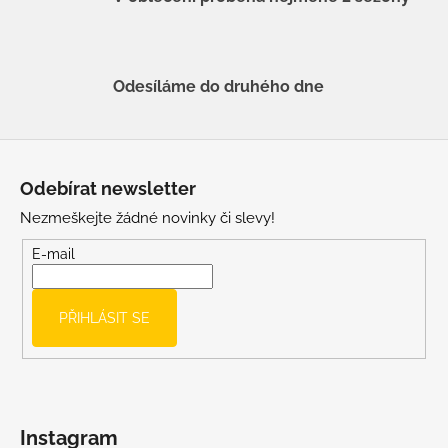
Odesíláme do druhého dne
Z
á
Odebírat newsletter
p
Nezmeškejte žádné novinky či slevy!
a
t
E-mail
í
PŘIHLÁSIT SE
Instagram