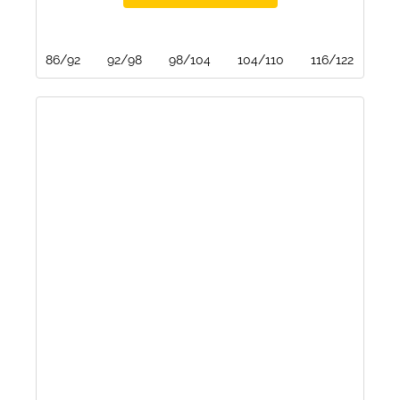
86/92
92/98
98/104
104/110
116/122
122