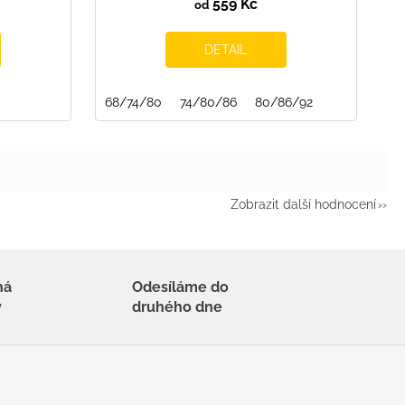
559 Kč
od
DETAIL
68/74/80
74/80/86
80/86/92
Zobrazit další hodnocení
há
Odesíláme do
y
druhého dne