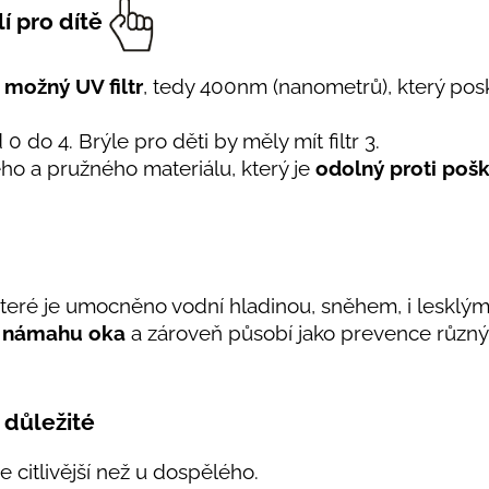
í pro dítě
 možný UV filtr
, tedy 400nm (nanometrů), který po
0 do 4. Brýle pro děti by měly mít filtr 3.
ého a pružného materiálu, který je
odolný proti poš
 které je umocněno vodní hladinou, sněhem, i leskl
í námahu oka
a zároveň působí jako prevence různ
 důležité
e citlivější než u dospělého.