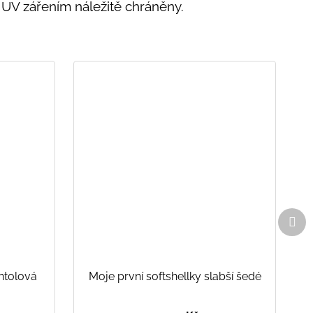
 UV zářením náležitě chráněny.
Dal
pro
ntolová
Moje první softshellky slabší šedé