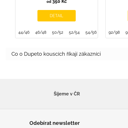
350 Kč
od
DETAIL
44/46
46/48
50/52
52/54
54/56
92/98
9
Šijeme v ČR
Z
á
Odebírat newsletter
p