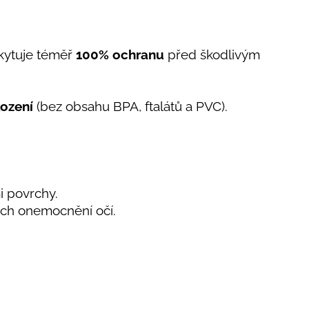
skytuje téměř
100% ochranu
před škodlivým
kození
(bez obsahu BPA, ftalátů a PVC).
ými povrchy.
ých onemocnění očí.