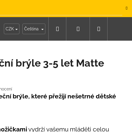
.
Hledat
Přihlášení
Nákupní
y
Moje objednávka
CZK
Čeština
košík
ní brýle 3-5 let Matte
nocení
eční brýle, které přežijí nešetrné dětské
IKO NÁMOŘNICKÉ
nožičkami
vydrží vašemu mláděti celou