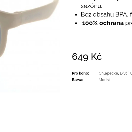
PRUHY MODRÉ
395 Kč
sezónu.
435 Kč
Bez obsahu BPA, f
100% ochrana
pr
649 Kč
Měrná
cena:
Pro koho
:
Chlapecké
,
Dívčí
,
Barva
:
Modrá