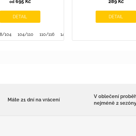
695 Kč
289 Kč
od
DETAIL
DETAIL
8/104
104/110
110/116
146/152
158/164
V oblečení probě
Máte 21 dní na vrácení
nejméně 2 sezón