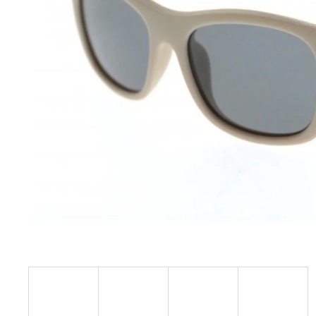
BÍLÝ
395 Kč