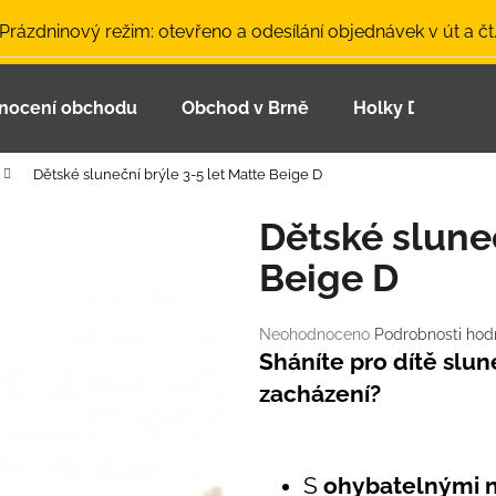
 Prázdninový režim: otevřeno a odesílání objednávek v út a čt
nocení obchodu
Obchod v Brně
Holky Dupeťačk
Co potřebujete najít?
Dětské sluneční brýle 3-5 let Matte Beige D
HLEDAT
Dětské sluneč
Beige D
Doporučujeme
Průměrné
Neohodnoceno
Podrobnosti hod
hodnocení
Sháníte pro dítě slun
produktu
zacházení?
je
0,0
z
5
LETNÍ ČEPICE UV 30 SVĚTLE MODRÁ
BAMBUSOVÉ TR
S
ohybatelnými 
hvězdiček.