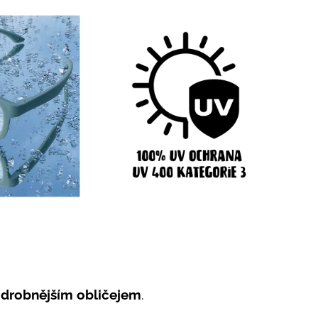
s
drobnějším obličejem
.