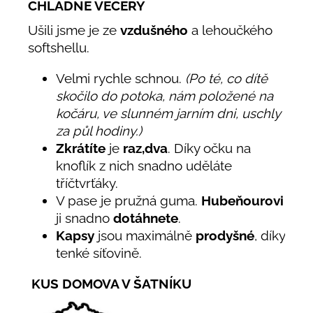
CHLADNÉ VEČERY
Ušili jsme je ze
vzdušného
a lehoučkého
softshellu.
Velmi rychle schnou.
(Po té, co dítě
skočilo do potoka, nám položené na
kočáru, ve slunném jarním dni, uschly
za půl hodiny.)
Zkrátíte
je
raz,dva
. Díky očku na
knoflík z nich snadno uděláte
tříčtvrťáky.
V pase je pružná guma.
Hubeňourovi
ji snadno
dotáhnete
.
Kapsy
jsou maximálně
prodyšné
, díky
tenké síťovině.
KUS DOMOVA V ŠATNÍKU