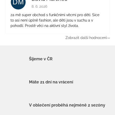
DM
Hodnocení obchodu je 5 z 5 hvězdiček.
8. 6. 2026
za mě super obchod s funkčními věcmi pro děti. Sice
to asi není úplně fashion, ale děti jsou v suchu a v
pohodlí. Prostě věci na aktivní styl života.
Zobrazit další hodnocení
Šijeme v ČR
Máte 21 dní na vrácení
V oblečení proběhá nejméně 2 sezóny