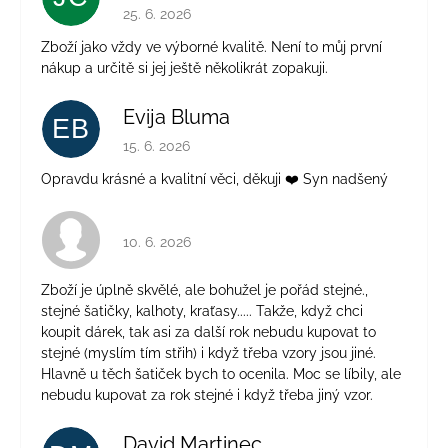
Hodnocení obchodu je 5 z 5 hvězdiček.
25. 6. 2026
Zboží jako vždy ve výborné kvalitě. Není to můj první
nákup a určitě si jej ještě několikrát zopakuji.
Evija Bluma
EB
Hodnocení obchodu je 5 z 5 hvězdiček.
15. 6. 2026
Opravdu krásné a kvalitní věci, děkuji ❤️ Syn nadšený
Hodnocení obchodu je 4 z 5 hvězdiček.
10. 6. 2026
Zboží je úplně skvělé, ale bohužel je pořád stejné.,
stejné šatičky, kalhoty, kraťasy..... Takže, když chci
koupit dárek, tak asi za další rok nebudu kupovat to
stejné (myslím tím střih) i když třeba vzory jsou jiné.
Hlavně u těch šatiček bych to ocenila. Moc se líbily, ale
nebudu kupovat za rok stejné i když třeba jiný vzor.
David Martinec