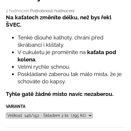
č
u
Průměrné
2 hodnocení
Podrobnosti hodnocení
j
hodnocení
Na kaťatech změníte délku, než bys řekl
e
produktu
ŠVEC.
m
je
e
5,0
Tenké dlouhé kalhoty, chrání před
z
škrábanci i klíšťaty.
5
hvězdiček.
LETNÍ
V cukuletu je proměníte na
kaťata pod
RYCHLESCHNOUCÍ
kolena
.
KALHOTY
TYRKYSOVÉ
Velmi rychle schnou.
KORÁLKY
Poskládané zaberou tak málo místa, že je
695
schováte do kapsy.
Kč
Tyhle gatě žádné místo navíc nezaberou.
VARIANTA