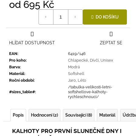
od
695 Kč
Měrná
DO KOŠÍKU
cena:
HLÍDAT DOSTUPNOST
ZEPTAT SE
EAN
:
6419/146
Pro koho
:
Chlapecké
,
Dívčí
,
Unisex
Barva
:
Modrá
Materiál
:
Softshell
Roční období
:
Jaro
,
Léto
/tabulka-velikosti-letni-
#sizes_table#
:
softshellove-kalhoty-
rychleschnouci/
Popis
Hodnocení (2)
Související (8)
Materiál
Údržb
KALHOTY
PRO PRVNÍ SLUNEČNÉ DNY I