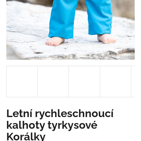
a
j
í
t
?
HLEDAT
D
o
Letní rychleschnoucí
p
o
kalhoty tyrkysové
r
Korálky
u