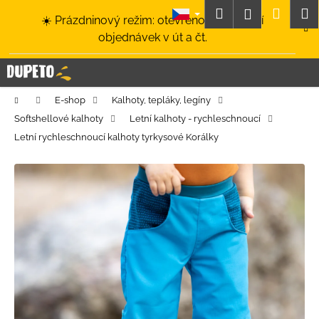
K
Přejít
Hledat
Nákup
M
Přihlášení
☀️ Prázdninový režim: otevřeno a odesílání
na
o
obsah
Zpět
Zpět
objednávek v út a čt.
košík
š
í
C
k
o
Domů
E-shop
Kalhoty, tepláky, legíny
p
Softshellové kalhoty
Letní kalhoty - rychleschnoucí
o
Letní rychleschnoucí kalhoty tyrkysové Korálky
t
ř
e
b
u
j
e
t
e
n