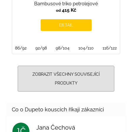
Bambusové triko petrolejové
415 Kč
od
DETAIL
86/92
92/98
98/104
104/110
116/122
122
ZOBRAZIT VŠECHNY SOUVISEJÍCÍ
PRODUKTY
Jana Čechová
JČ