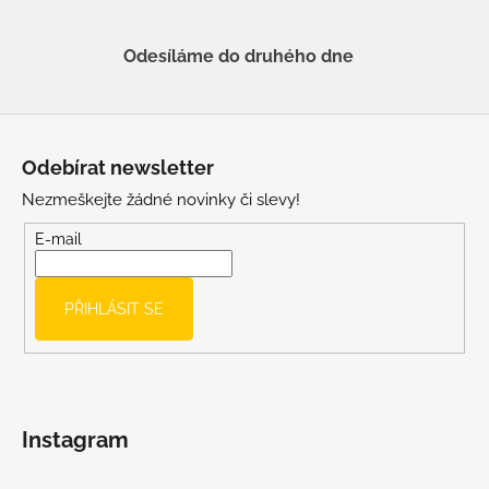
Odesíláme do druhého dne
Z
á
Odebírat newsletter
p
Nezmeškejte žádné novinky či slevy!
a
t
E-mail
í
PŘIHLÁSIT SE
Instagram