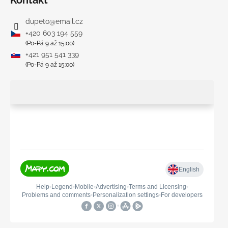
dupeto
@
email.cz
+420 603 194 559
(Po-Pá 9 až 15:00)
+421 951 541 339
(Po-Pá 9 až 15:00)