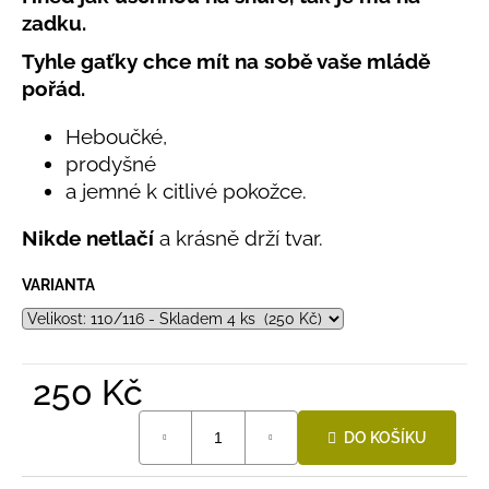
č
produktu
zadku.
u
je
j
0,0
Tyhle gaťky chce mít na sobě vaše mládě
e
z
pořád.
5
m
hvězdiček.
e
Heboučké,
prodyšné
LETNÍ
a jemné k citlivé pokožce.
RYCHLESCHNOUCÍ
KALHOTY
Nikde netlačí
a krásně drží tvar.
TYRKYSOVÉ
KORÁLKY
VARIANTA
695
Kč
250 Kč
Měrná
DO KOŠÍKU
cena: