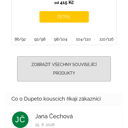
415 Kč
od
DETAIL
86/92
92/98
98/104
104/110
110/116
116
ZOBRAZIT VŠECHNY SOUVISEJÍCÍ
PRODUKTY
Jana Čechová
JČ
Hodnocení obchodu je 5 z 5 hvězdiček.
25. 6. 2026