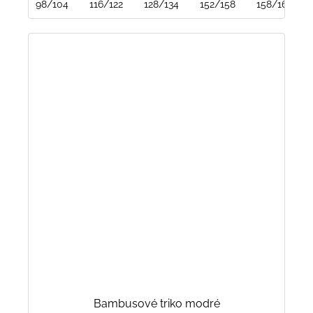
98/104
116/122
128/134
152/158
158/164
Bambusové triko modré