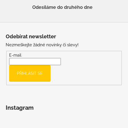
Odesíláme do druhého dne
Z
á
Odebírat newsletter
p
Nezmeškejte žádné novinky či slevy!
a
t
E-mail
í
PŘIHLÁSIT SE
Instagram