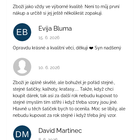
Zboží jako vždy ve výborné kvalitě. Není to můj první
nákup a určitě si jej ještě několikrát zopakuji.
Evija Bluma
EB
Hodnocení obchodu je 5 z 5 hvězdiček.
15. 6. 2026
Opravdu krásné a kvalitní věci, děkuji ❤️ Syn nadšený
Hodnocení obchodu je 4 z 5 hvězdiček.
10. 6. 2026
Zboží je úplně skvělé, ale bohužel je pořád stejné.,
stejné šatičky, kalhoty, kraťasy..... Takže, když chci
koupit dárek, tak asi za další rok nebudu kupovat to
stejné (myslím tím střih) i když třeba vzory jsou jiné.
Hlavně u těch šatiček bych to ocenila. Moc se líbily, ale
nebudu kupovat za rok stejné i když třeba jiný vzor.
David Martinec
DM
Hodnocení obchodu je 5 z 5 hvězdiček.
8. 6. 2026