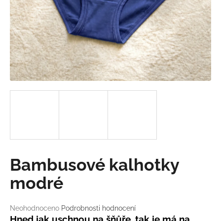
a
j
í
t
?
HLEDAT
D
Bambusové kalhotky
o
p
modré
o
r
Průměrné
Neohodnoceno
Podrobnosti hodnocení
u
hodnocení
Hned jak uschnou na šňůře, tak je má na