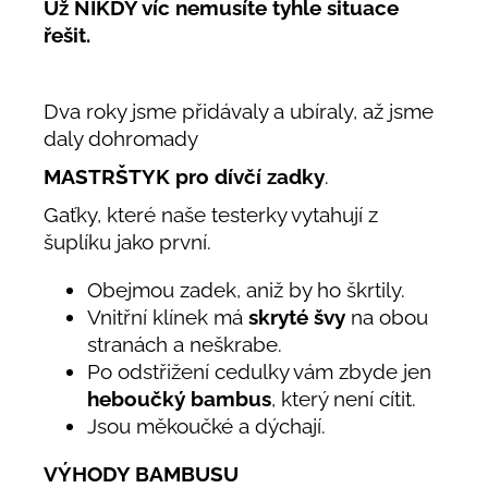
Už NIKDY víc nemusíte tyhle situace
řešit.
Dva roky jsme přidávaly a ubíraly, až jsme
daly dohromady
MASTRŠTYK pro dívčí zadky
.
Gaťky, které naše testerky vytahují z
šuplíku jako první.
Obejmou zadek, aniž by ho škrtily.
Vnitřní klínek má
skryté švy
na obou
stranách a neškrabe.
Po odstřižení cedulky vám zbyde jen
heboučký bambus
, který není cítit.
Jsou měkoučké a dýchají.
VÝHODY BAMBUSU