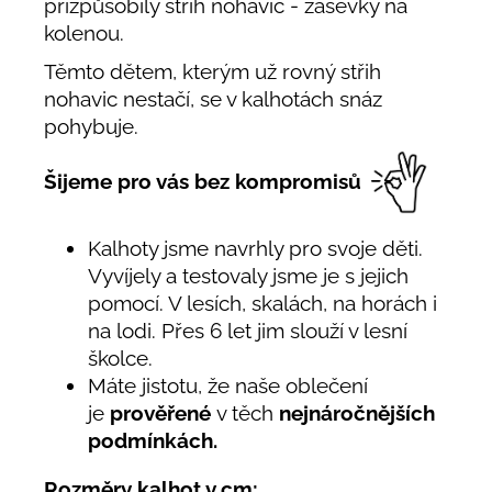
přizpůsobily střih nohavic - záševky na
kolenou.
Těmto dětem, kterým už rovný střih
nohavic nestačí, se v kalhotách snáz
pohybuje.
Šijeme pro vás bez kompromisů
Kalhoty jsme navrhly pro svoje děti.
Vyvíjely a testovaly jsme je s jejich
pomocí. V lesích, skalách, na horách i
na lodi. Přes 6 let jim slouží v lesní
školce.
Máte jistotu, že naše oblečení
je
prověřené
v těch
nejnáročnějších
podmínkách.
Rozměry kalhot v cm: