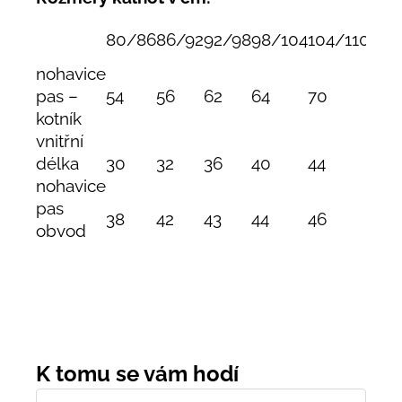
80/86
86/92
92/98
98/104
104/110
110
nohavice
pas –
54
56
62
64
70
74
kotník
vnitřní
délka
30
32
36
40
44
47
nohavice
pas
38
42
43
44
46
48
obvod