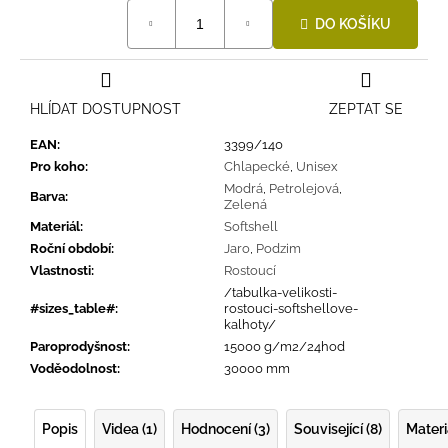
Měrná
DO KOŠÍKU
cena:
HLÍDAT DOSTUPNOST
ZEPTAT SE
EAN
:
3399/140
Pro koho
:
Chlapecké
,
Unisex
Modrá
,
Petrolejová
,
Barva
:
Zelená
Materiál
:
Softshell
Roční období
:
Jaro
,
Podzim
Vlastnosti
:
Rostoucí
/tabulka-velikosti-
#sizes_table#
:
rostouci-softshellove-
kalhoty/
Paroprodyšnost
:
15000 g/m2/24hod
Voděodolnost
:
30000 mm
Popis
Videa (1)
Hodnocení (3)
Související (8)
Materi