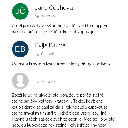
Jana Čechová
JČ
Hodnocení obchodu je 5 z 5 hvězdiček.
25. 6. 2026
Zboží jako vždy ve výborné kvalitě. Není to můj první
nákup a určitě si jej ještě několikrát zopakuji.
Evija Bluma
EB
Hodnocení obchodu je 5 z 5 hvězdiček.
15. 6. 2026
Opravdu krásné a kvalitní věci, děkuji ❤️ Syn nadšený
Hodnocení obchodu je 4 z 5 hvězdiček.
10. 6. 2026
Zboží je úplně skvělé, ale bohužel je pořád stejné.,
stejné šatičky, kalhoty, kraťasy..... Takže, když chci
koupit dárek, tak asi za další rok nebudu kupovat to
stejné (myslím tím střih) i když třeba vzory jsou jiné.
Hlavně u těch šatiček bych to ocenila. Moc se líbily, ale
nebudu kupovat za rok stejné i když třeba jiný vzor.