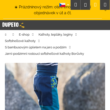
K
Přejít
Hledat
Nákup
M
Přihlášení
☀️ Prázdninový režim: otevřeno a odesílání
na
o
obsah
Zpět
Zpět
objednávek v út a čt.
košík
š
í
C
k
o
Domů
E-shop
Kalhoty, tepláky, legíny
p
Softshellové kalhoty
o
S bambusovým úpletem na jaro a podzim
t
Jarní-podzimní rostoucí softshellové kalhoty Borůvky
ř
e
b
u
j
e
t
e
n