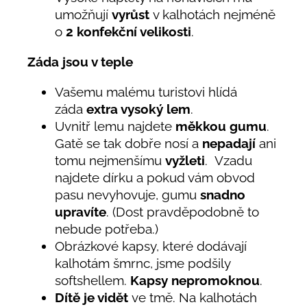
umožňují
vyrůst
v kalhotách nejméně
o
2 konfekční velikosti
.
Záda jsou v teple
Vašemu malému turistovi hlídá
záda
extra vysoký lem
.
Uvnitř lemu najdete
měkkou gumu
.
Gatě se tak dobře nosí a
nepadají
ani
tomu nejmenšímu
vyžleti
. Vzadu
najdete dírku a pokud vám obvod
pasu nevyhovuje, gumu
snadno
upravíte
. (Dost pravděpodobně to
nebude potřeba.)
Obrázkové kapsy, které dodávají
kalhotám šmrnc, jsme podšily
softshellem.
Kapsy nepromoknou
.
Dítě je vidět
ve tmě. Na kalhotách