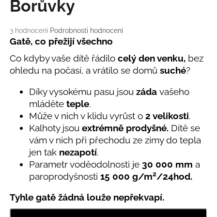
č
Borůvky
u
j
Průměrné
3 hodnocení
Podrobnosti hodnocení
e
hodnocení
Gatě, co přežijí všechno
m
produktu
e
Co kdyby vaše dítě řádilo
celý den venku,
bez
je
5,0
ohledu na počasí, a vrátilo se domů
suché
?
z
LETNÍ
5
Díky vysokému pasu jsou
záda
vašeho
KLOBOUČEK
hvězdiček.
S
mláděte
teple
.
OUŠKY
Může v nich v klidu vyrůst o
2 velikosti
.
UV
30
Kalhoty jsou
extrémně prodyšné.
Dítě se
BÍLÝ
vám v nich při přechodu ze zimy do tepla
395
jen tak
nezapotí
.
Kč
Parametr voděodolnosti
je
30 000 mm
a
2
paroprodyšnosti
15 000 g/m
/24hod.
Tyhle gatě žádná louže nepřekvapí.