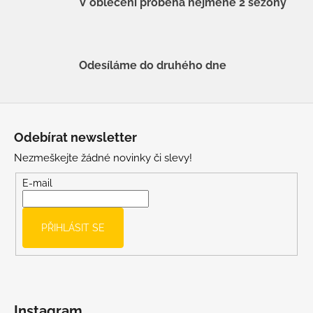
V oblečení proběhá nejméně 2 sezóny
Odesíláme do druhého dne
Z
á
Odebírat newsletter
p
Nezmeškejte žádné novinky či slevy!
a
t
E-mail
í
PŘIHLÁSIT SE
Instagram