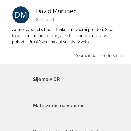
David Martinec
DM
Hodnocení obchodu je 5 z 5 hvězdiček.
8. 6. 2026
za mě super obchod s funkčními věcmi pro děti. Sice
to asi není úplně fashion, ale děti jsou v suchu a v
pohodlí. Prostě věci na aktivní styl života.
Zobrazit další hodnocení
Šijeme v ČR
Máte 21 dní na vrácení