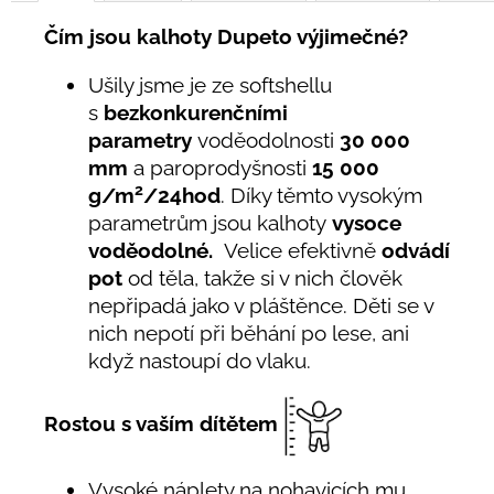
Čím jsou kalhoty Dupeto výjimečné?
Ušily jsme je ze softshellu
s
bezkonkurenčními
parametry
voděodolnosti
30 000
mm
a paroprodyšnosti
15 000
2
g/m
/24hod
. Díky těmto vysokým
parametrům jsou kalhoty
vysoce
voděodolné.
Velice efektivně
odvádí
pot
od těla, takže si v nich člověk
nepřipadá jako v pláštěnce. Děti se v
nich nepotí při běhání po lese, ani
když nastoupí do vlaku.
Rostou s vaším dítětem
Vysoké náplety na nohavicích mu