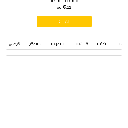
čierne Triangle
€41
od
DETAIL
92/98
98/104
104/110
110/116
116/122
122/