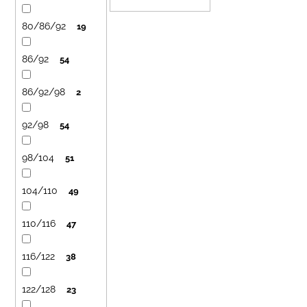
k
t
80/86/92
19
o
v
86/92
54
86/92/98
2
92/98
54
98/104
51
104/110
49
110/116
47
116/122
38
122/128
23