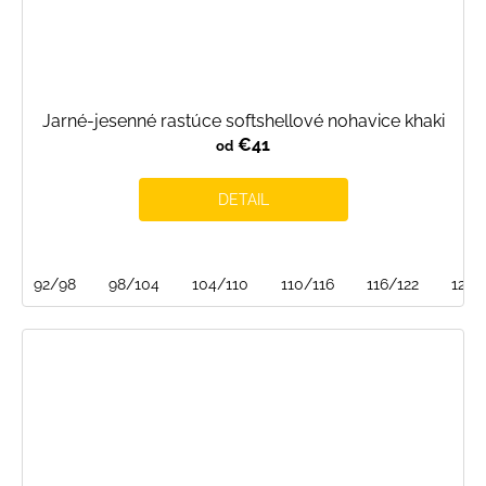
Jarné-jesenné rastúce softshellové nohavice khaki
€41
od
DETAIL
92/98
98/104
104/110
110/116
116/122
122/