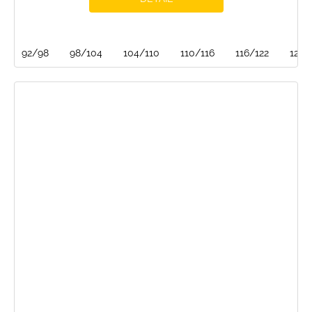
92/98
98/104
104/110
110/116
116/122
122/