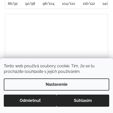
86/92
92/98
98/104
104/110
116/122
140/1
Tento web používá soubory cookie. Tím, že se tu
procházíte souhlasíte s jejich používáním.
Nastavenie
Odmietnuť
Súhlasím