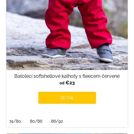
o
d
u
k
t
o
v
Batolecí softshellové kalhoty s fleecem červené
€23
od
DETAIL
74/80
80/86
86/92