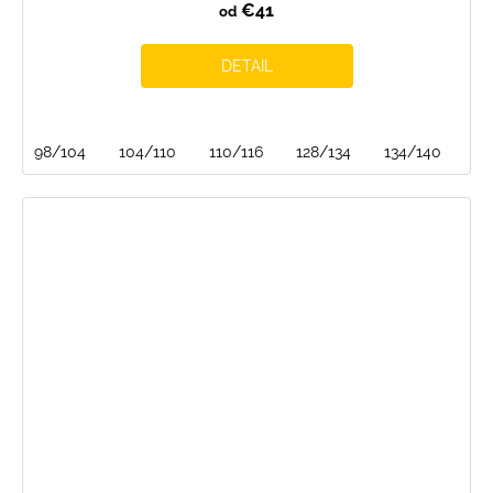
€41
od
DETAIL
98/104
104/110
110/116
128/134
134/140
14