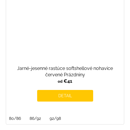
Jarné-jesenné rastúce softshellové nohavice
červené Prázdniny
€41
od
DETAIL
80/86
86/92
92/98