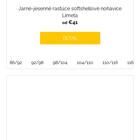
Jarné-jesenné rastúce softshellové nohavice
Limeta
€41
od
DETAIL
86/92
92/98
98/104
104/110
110/116
116/1