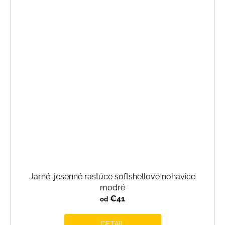
Jarné-jesenné rastúce softshellové nohavice
modré
€41
od
DETAIL