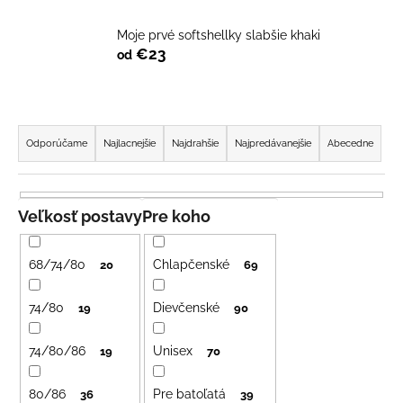
č
a
Moje prvé softshellky slabšie khaki
m
€23
od
e
LETNÉ
R
NOHAVICE
a
ŽLTÉ
Odporúčame
Najlacnejšie
Najdrahšie
Najpredávanejšie
Abecedne
d
€29
e
n
Veľkosť postavy
Pre koho
i
e
68/74/80
Chlapčenské
20
69
p
r
74/80
Dievčenské
19
90
o
74/80/86
Unisex
d
19
70
u
80/86
Pre batoľatá
36
39