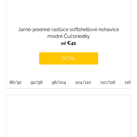
Jarné-jesenné rastúce softshellové nohavice
modré Čučoriedky
€41
od
DETAIL
86/92
92/98
98/104
104/110
110/116
116/1