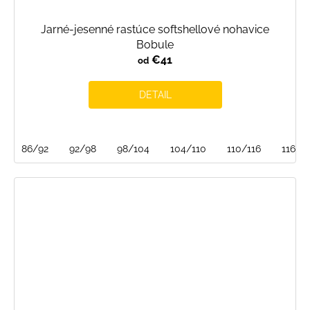
Jarné-jesenné rastúce softshellové nohavice
Bobule
€41
od
DETAIL
86/92
92/98
98/104
104/110
110/116
116/1