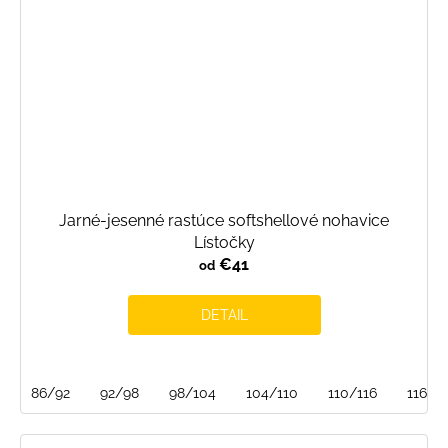
Jarné-jesenné rastúce softshellové nohavice
Lístočky
€41
od
DETAIL
86/92
92/98
98/104
104/110
110/116
116/1