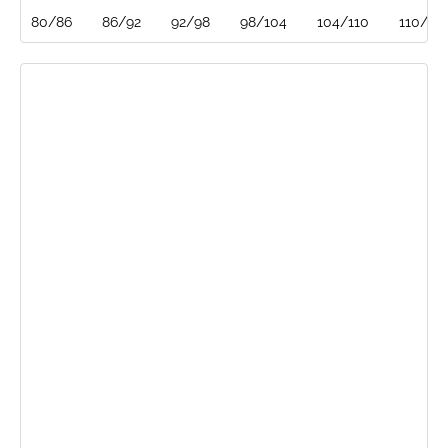
80/86
86/92
92/98
98/104
104/110
110/116