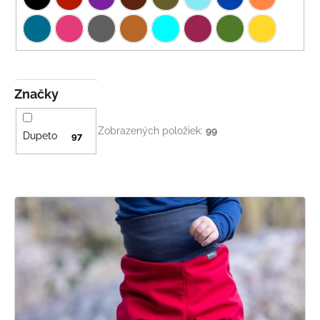
Značky
Zobrazených položiek:
99
Dupeto
97
V
ý
p
i
s
p
r