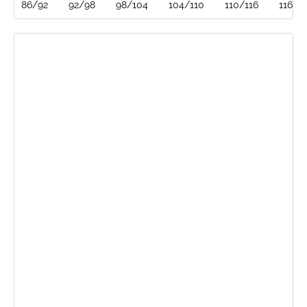
86/92
92/98
98/104
104/110
110/116
116/1