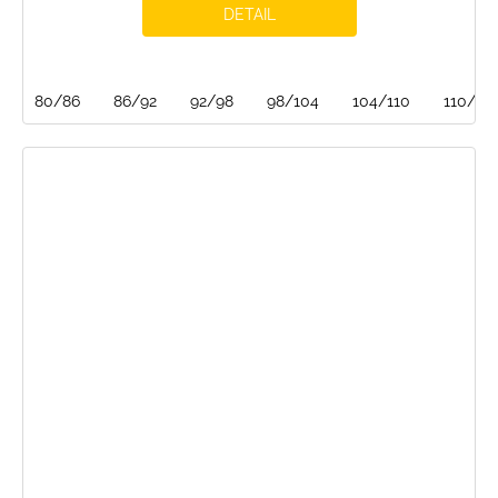
DETAIL
80/86
86/92
92/98
98/104
104/110
110/116