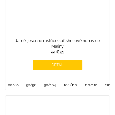
Jarné-jesenné rastúce softshellové nohavice
Maliny
€41
od
DETAIL
80/86
92/98
98/104
104/110
110/116
116/1