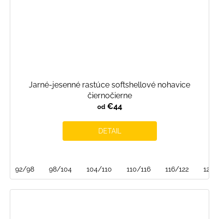
Jarné-jesenné rastúce softshellové nohavice
čiernočierne
€44
od
DETAIL
92/98
98/104
104/110
110/116
116/122
122/