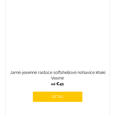
Jarné-jesenné rastúce softshellové nohavice khaki
Vesmír
€41
od
DETAIL