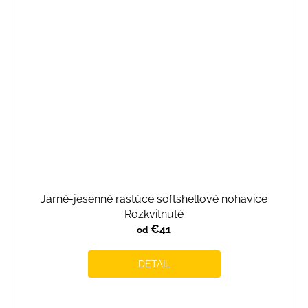
Jarné-jesenné rastúce softshellové nohavice
Rozkvitnuté
€41
od
DETAIL