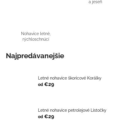
a jeseň
á
j
s
ť
Nohavice letné,
?
rýchloschnúcí
Najpredávanejšie
HĽADAŤ
Letné nohavice škoricové Korálky
€29
od
O
d
p
Letné nohavice petrolejové Lístočky
o
€29
od
r
ú