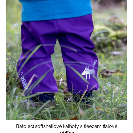
Batolecí softshellové kalhoty s fleecem fialové
€23