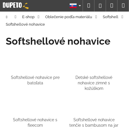
K
Prejsť
Hľadať
Náku
M
Prihláseni
na
o
obsah
Späť
Späť
košík
š
Domov
E-shop
Oblečenie podľa materiálu
Softshell
í
Softshellové nohavice
Č
k
o
Softshellové nohavice
p
o
t
r
e
Softshellové nohavice pre
Detské softshellové
b
batoľata
nohavice zimné s
kožúškom
u
j
e
t
e
Softshellové nohavice s
Softshellové nohavice
fleecom
tenčie s bambusom na jar
n