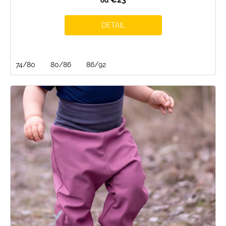
od
DETAIL
74/80
80/86
86/92