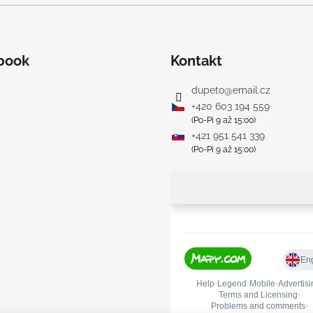
book
Kontakt
dupeto
@
email.cz
+420 603 194 559
(Po-Pi 9 až 15:00)
+421 951 541 339
(Po-Pi 9 až 15:00)