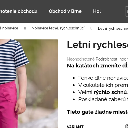
notenie obchodu
Obchod v Brne
Holky Dupeťač
é nohavice
Nohavice letné, rýchloschnúcí
Letní rychleschn
Čo potrebujete nájsť?
Letní rychle
HĽADAŤ
Priemerné
Neohodnotené
Podrobnosti hod
hodnotenie
Na katátoch zmeníte dĺ
produktu
je
Tenké dlhé nohavic
Odporúčame
0,0
V cukulete ich pre
z
Veľmi
rýchlo schnú
.
5
hviezdičiek.
Poskladané zaberú t
Tieto gate žiadne mies
DETSKÁ LETNÁ ČIAPKA S UV 30
BAMBUSOVÉ TR
VARIANT