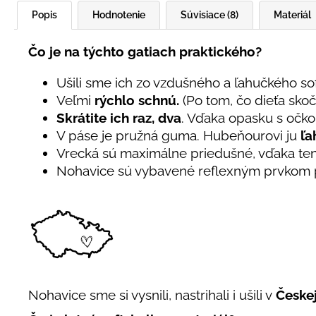
Popis
Hodnotenie
Súvisiace (8)
Materiál
Čo je na týchto gatiach praktického?
Ušili sme ich zo vzdušného a ľahučkého sof
Veľmi
rýchlo schnú.
(Po tom, čo dieťa skoč
Skrátite ich raz, dva
. Vďaka opasku s očko
V páse je pružná guma. Hubeňourovi ju
ľa
Vrecká sú maximálne priedušné, vďaka tenk
Nohavice sú vybavené reflexným prvkom p
Nohavice sme si vysnili, nastrihali i ušili v
Českej