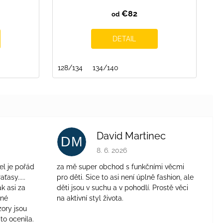
€82
od
DETAIL
128/134
134/140
David Martinec
DM
je 4 z 5 hviezdičiek.
Hodnotenie obchodu je 5 z 5 hviezdičie
8. 6. 2026
el je pořád
za mě super obchod s funkčními věcmi
aťasy.....
pro děti. Sice to asi není úplně fashion, ale
ak asi za
děti jsou v suchu a v pohodlí. Prostě věci
jné
na aktivní styl života.
zory jsou
to ocenila.