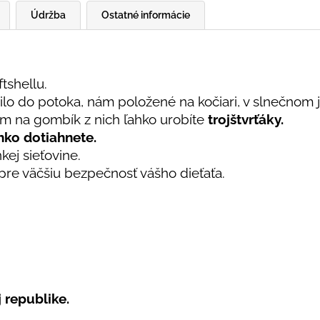
Údržba
Ostatné informácie
tshellu.
ilo do potoka, nám položené na kočiari, v slnečnom j
m na gombík z nich ľahko urobíte
trojštvrťáky.
hko dotiahnete.
ej sieťovine.
re väčšiu bezpečnosť vášho dieťaťa.
 republike.