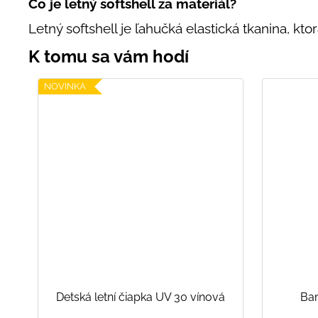
Čo je letný softshell za materiál?
Letný softshell je ľahučká elastická tkanina, k
NOVINKA
Detská letní čiapka UV 30 vínová
Bam