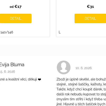
€17
€31
od
DETAIL
DETAIL
140/146
L
Evija Bluma
Hodnotenie obchodu 
10. 6. 2026
Hodnotenie obchodu je 5 z 5 hviezdičiek.
15. 6. 2026
é a kvalitní věci, děkuji ❤️
Zboží je úplně skvělé, ale bohuž
ý
stejné., stejné šatičky, kalhoty, kr
Takže, když chci koupit dárek, t
další rok nebudu kupovat to ste
(myslím tím střih) i když třeba v
jiné. Hlavně u těch šatiček bych 