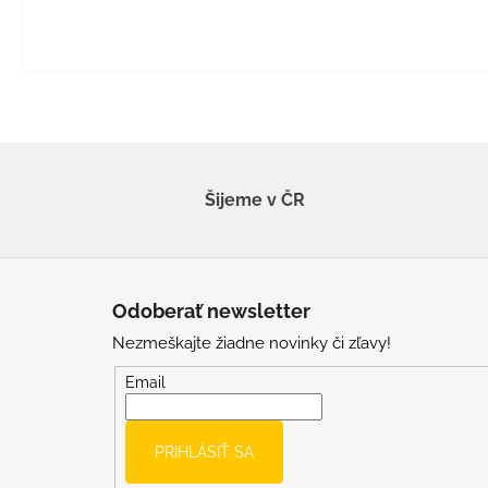
Šijeme v ČR
Z
á
Odoberať newsletter
p
Nezmeškajte žiadne novinky či zľavy!
ä
t
Email
i
e
PRIHLÁSIŤ SA