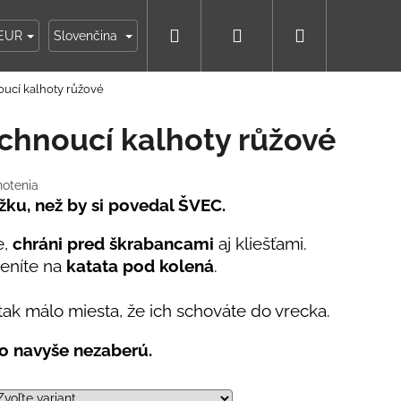
Hľadať
Prihlásenie
Nákupný
ky
Moja objednávka
EUR
Slovenčina
oucí kalhoty růžové
košík
schnoucí kalhoty růžové
notenia
žku, než by si povedal ŠVEC.
e,
chráni pred škrabancami
aj kliešťami.
meníte na
katata pod kolená
.
ak málo miesta, že ich schováte do vrecka.
to navyše nezaberú.
IKO NÁMORNÍCKE