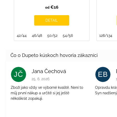
€16
od
DETAIL
42/44
46/48
50/52
54/56
128/134
Jana Čechová
JČ
EB
Hodnotenie obchodu je 5 z 5 hviezdičiek.
25. 6. 2026
Zboží jako vždy ve výborné kvalitě. Není to
Opravdu krásn
můj první nákup a určitě si jej ještě
Syn nadšen
několikrát zopakuji.