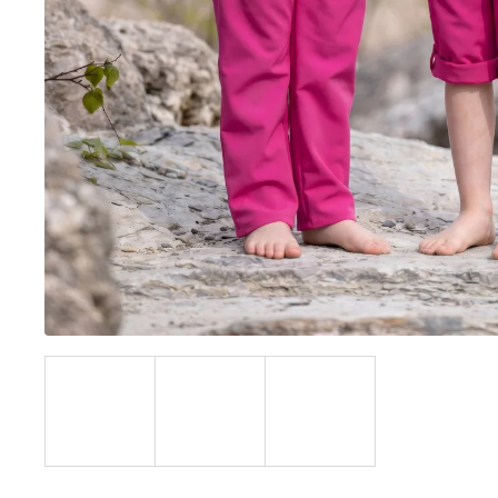
UŠKAMI BIELY
€16