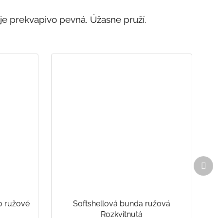
ť je prekvapivo pevná. Úžasne pruží.
Ďal
pro
o ružové
Softshellová bunda ružová
Rozkvitnutá