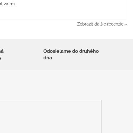
t za rok
Zobraziť ďalšie recenzie
há
Odosielame do druhého
y
dňa