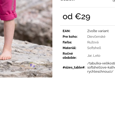
SVETLO MODRÁ
PRUHY MODRÉ
€16
€18
od
€29
Jednotková
cena:
EAN
:
Zvoľte variant
Pre koho
:
Dievčenské
Farba
:
Ružová
Materiál
:
Softshell
Ročné
Jar
,
Leto
obdobie
:
/tabulka-velikosti
#sizes_table#
:
softshellove-kalh
rychleschnouci/