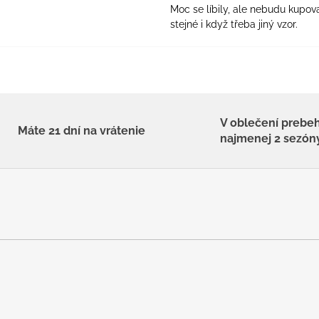
Moc se líbily, ale nebudu kupova
stejné i když třeba jiný vzor.
V oblečení prebe
Máte 21 dní na vrátenie
najmenej 2 sezón