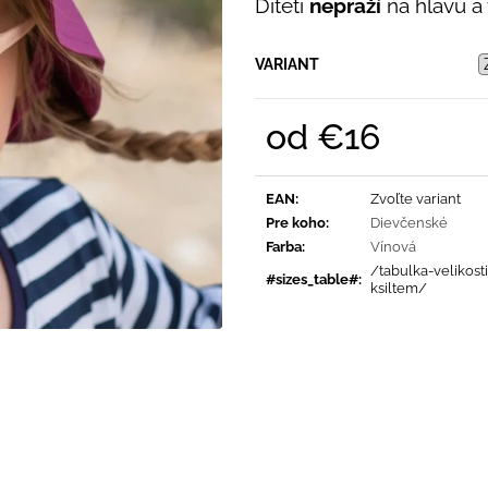
SVETLO MODRÁ
PRUHY MODRÉ
Dítěti
nepraží
na hlavu a
€16
€18
VARIANT
od
€16
Jednotková
cena:
EAN
:
Zvoľte variant
Pre koho
:
Dievčenské
Farba
:
Vínová
/tabulka-velikost
#sizes_table#
:
ksiltem/