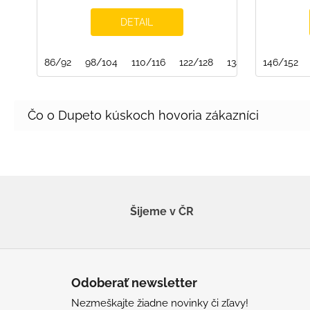
DETAIL
86/92
98/104
110/116
122/128
134/140
146/152
Šijeme v ČR
Z
á
Odoberať newsletter
p
Nezmeškajte žiadne novinky či zľavy!