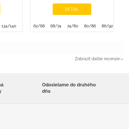
DETAIL
134/140
62/68
68/74
74/80
80/86
86/92
92/9
Zobraziť ďalšie recenzie
há
Odosielame do druhého
y
dňa