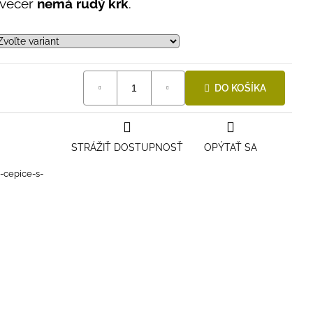
 večer
nemá rudý krk
.
DO KOŠÍKA
STRÁŽIŤ DOSTUPNOSŤ
OPÝTAŤ SA
i-cepice-s-