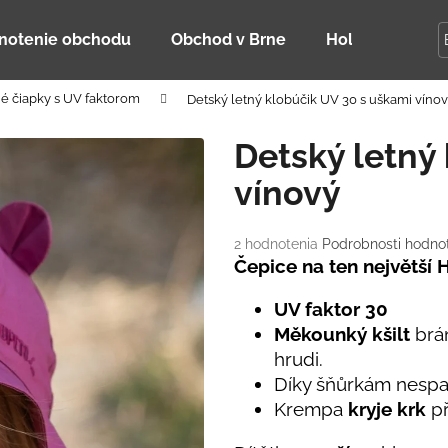
notenie obchodu
Obchod v Brne
Holky Dupeťač
é čiapky s UV faktorom
Detský letný klobúčik UV 30 s uškami víno
Čo potrebujete nájsť?
Detský letný
vínový
HĽADAŤ
Priemerné
2 hodnotenia
Podrobnosti hodno
hodnotenie
Čepice na ten největší 
Odporúčame
produktu
je
UV faktor 30
5,0
Měkounký kšilt
brán
z
hrudi.
5
hviezdičiek.
Díky šňůrkám nespad
Krempa
kryje krk
př
DETSKÁ LETNÁ ČIAPKA S UV 30
BAMBUSOVÉ TR