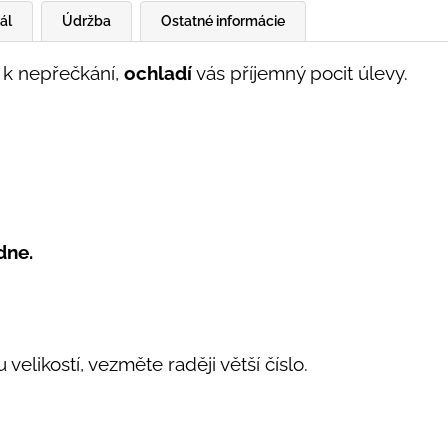
ál
Údržba
Ostatné informácie
o k nepřečkání,
ochladí
vás příjemný pocit úlevy.
dne.
likostí, vezměte raději větší číslo.