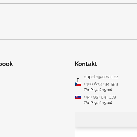
book
Kontakt
dupeto
@
email.cz
+420 603 194 559
(Po-Pi 9 až 15:00)
+421 951 541 339
(Po-Pi 9 až 15:00)