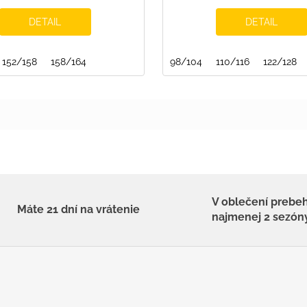
DETAIL
DETAIL
152/158
158/164
98/104
110/116
122/128
V oblečení prebe
Máte 21 dní na vrátenie
najmenej 2 sezón