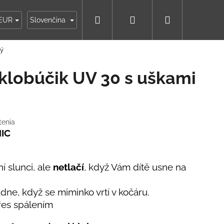
Hľadať
Prihlásenie
Nákupný
ky
Moja objednávka
EUR
Slovenčina
vý
košík
 klobúčik UV 30 s uškami
tenia
HIC
í slunci, ale
netlačí
, když Vám dítě usne na
ne, když se miminko vrtí v kočáru.
es spálením
IKO NÁMORNÍCKE