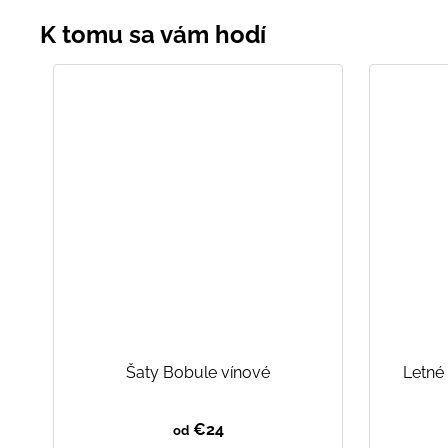
Šaty Bobule vínové
Letné
€24
od