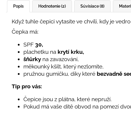
Popis
Hodnotenie (2)
Súvisiace (8)
Materi
Když tuhle čepici vytasíte ve chvíli, kdy je vedr
Čepka má:
SPF
30,
plachetku na
krytí krku,
šňůrky
na zavazování,
měkounký kšilt, který nezlomíte,
pružnou gumičku, díky které
bezvadně se
Tip pro vás:
Čepice jsou z plátna, které nepruží.
Pokud má vaše dítě obvod na pomezí dvou ve