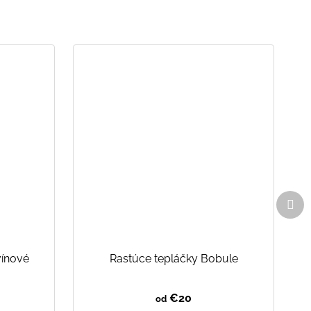
Ďal
pro
vínové
Rastúce tepláčky Bobule
€20
od