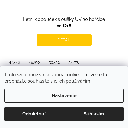
Letní klobouček s oušky UV 30 hořčice
€16
od
DETAIL
44/46
48/50
50/52
54/56
Tento web používá soubory cookie. Tím, že se tu
procházíte souhlasíte s jejich používáním.
Nastavenie
Odmietnuť
Súhlasím