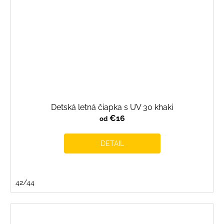
Detská letná čiapka s UV 30 khaki
€16
od
DETAIL
42/44