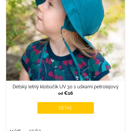
Detský letný klobúčik UV 30 s uškami petrolejový
€16
od
DETAIL
44/46
50/52