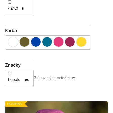
54/56
8
Farba
Značky
Zobrazených položiek:
21
Dupeto
21
V
NOVINKA
ý