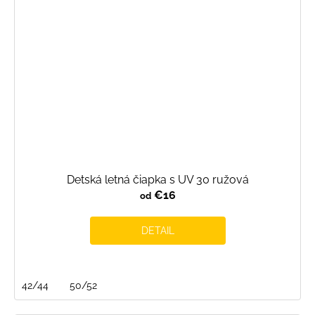
Detská letná čiapka s UV 30 ružová
€16
od
DETAIL
42/44
50/52