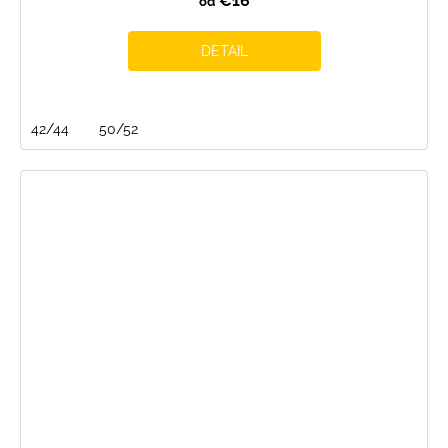
€16
od
DETAIL
42/44
50/52