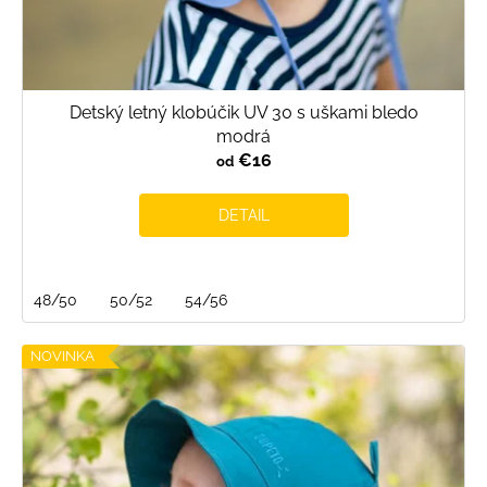
Detský letný klobúčik UV 30 s uškami bledo
modrá
€16
od
DETAIL
48/50
50/52
54/56
NOVINKA