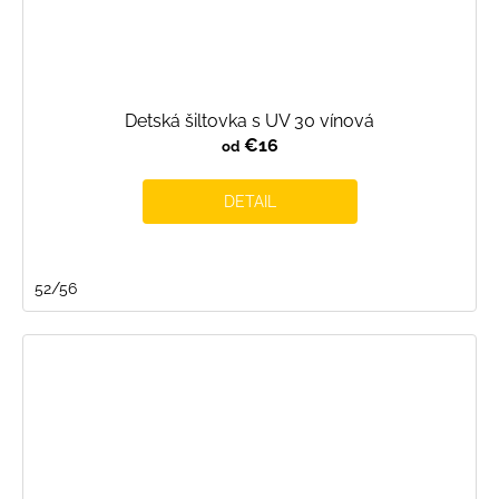
Detská šiltovka s UV 30 vínová
€16
od
DETAIL
52/56