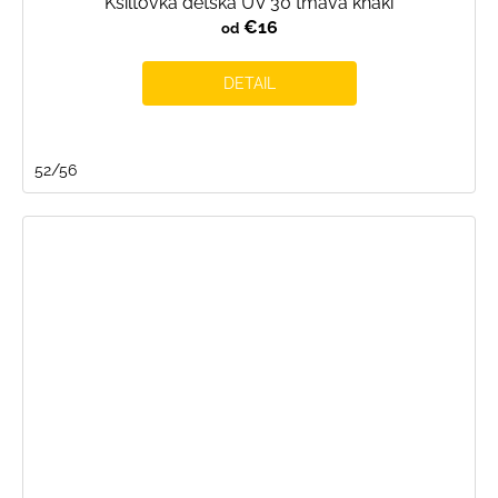
Kšiltovka dětská UV 30 tmavá khaki
€16
od
DETAIL
52/56