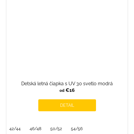
Detská letná čiapka s UV 30 svetlo modrá
€16
od
DETAIL
42/44
46/48
50/52
54/56