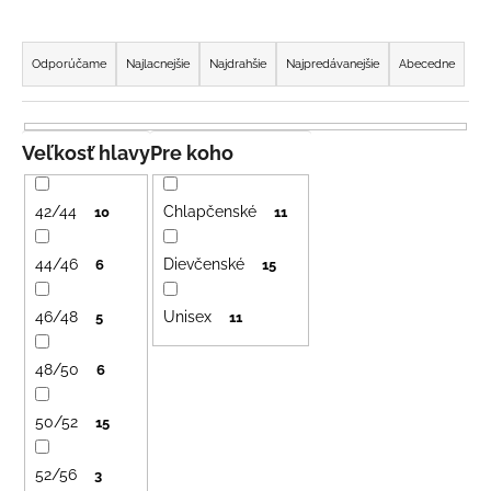
č
a
R
m
a
Odporúčame
Najlacnejšie
Najdrahšie
Najpredávanejšie
Abecedne
e
d
e
LETNÉ
n
Veľkosť hlavy
Pre koho
NOHAVICE
i
TYRKYSOVÉ
KORÁLKY
e
42/44
Chlapčenské
10
11
€29
p
r
44/46
Dievčenské
6
15
o
46/48
Unisex
d
5
11
u
48/50
6
k
t
50/52
15
o
v
52/56
3