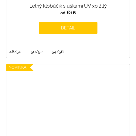
Letný klobúčik s uškami UV 30 žltý
€16
od
DETAIL
48/50
50/52
54/56
NOVINKA