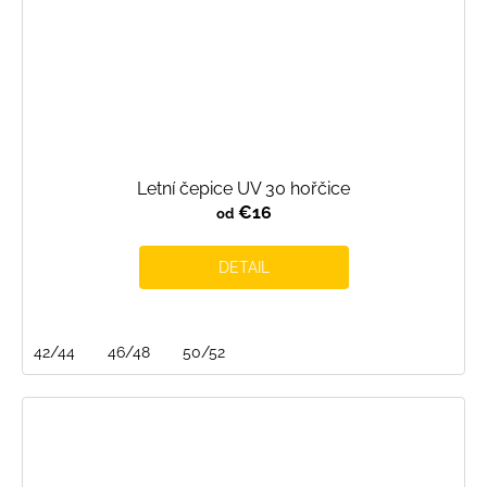
Letní čepice UV 30 hořčice
€16
od
DETAIL
42/44
46/48
50/52