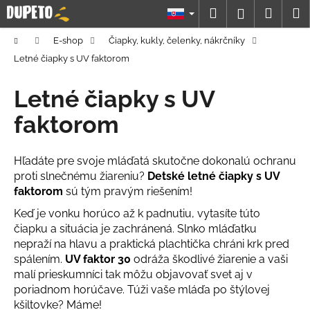
K
Prejsť
Hľadať
Náku
M
Prihláseni
na
o
obsah
Späť
Späť
košík
š
Domov
E-shop
Čiapky, kukly, čelenky, nákrčníky
í
Letné čiapky s UV faktorom
Č
k
o
Letné čiapky s UV
p
faktorom
o
t
Hľadáte pre svoje mláďatá skutočne dokonalú ochranu
r
proti slnečnému žiareniu?
Detské letné čiapky s UV
e
faktorom
sú tým pravým riešením!
b
Keď je vonku horúco až k padnutiu, vytasíte túto
u
čiapku a situácia je zachránená. Slnko mláďatku
j
nepraží na hlavu a praktická plachtička chráni krk pred
e
spálením.
UV faktor 30
odráža škodlivé žiarenie a vaši
t
malí prieskumníci tak môžu objavovať svet aj v
e
poriadnom horúčave. Túži vaše mláďa po štýlovej
kšiltovke? Máme!
n