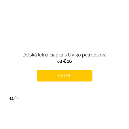
Detská letná čiapka s UV 30 petrolejová
€16
od
DETAIL
42/44