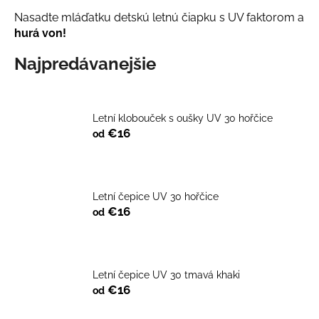
á
Nasadte mláďatku detskú letnú čiapku s UV faktorom a
hurá von!
j
s
Najpredávanejšie
ť
?
Letní klobouček s oušky UV 30 hořčice
€16
od
HĽADAŤ
Letní čepice UV 30 hořčice
€16
od
O
d
p
o
Letní čepice UV 30 tmavá khaki
r
€16
od
ú